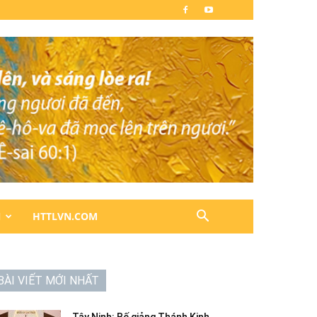
N
HTTLVN.COM
BÀI VIẾT MỚI NHẤT