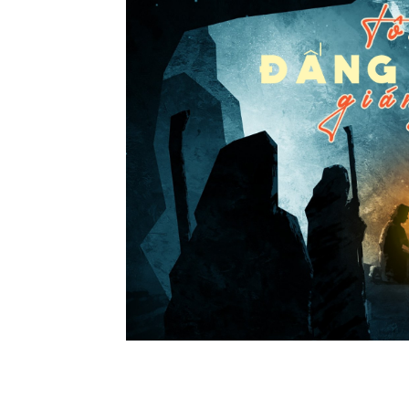
Lành
Việt
Nam