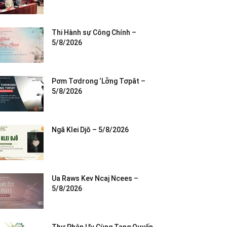
Thi Hành sự Công Chính –
5/8/2026
Pơm Tơdrong ‘Lơ̆ng Tơpăt –
5/8/2026
Ngă Klei Djŏ – 5/8/2026
Ua Raws Kev Ncaj Ncees –
5/8/2026