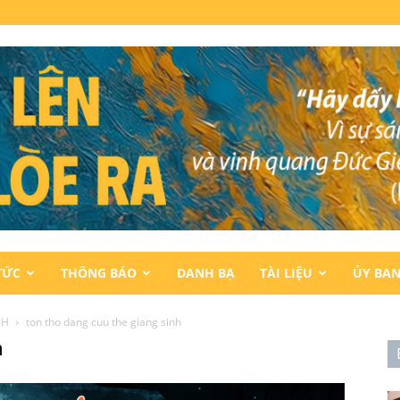
TỨC
THÔNG BÁO
DANH BẠ
TÀI LIỆU
ỦY BA
NH
ton tho dang cuu the giang sinh
h