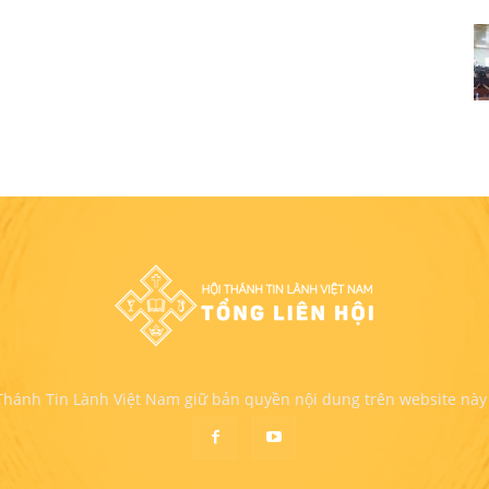
 Thánh Tin Lành Việt Nam giữ bản quyền nội dung trên website này