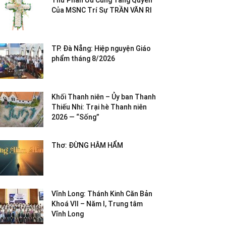
Thư Phân Ưu Cùng Tang Quyến
Của MSNC Trí Sự TRẦN VĂN RI
TP. Đà Nẵng: Hiệp nguyện Giáo
phẩm tháng 8/2026
Khối Thanh niên – Ủy ban Thanh
Thiếu Nhi: Trại hè Thanh niên
2026 — “Sống”
Thơ: ĐỪNG HÂM HẨM
Vĩnh Long: Thánh Kinh Căn Bản
Khoá VII – Năm I, Trung tâm
Vĩnh Long