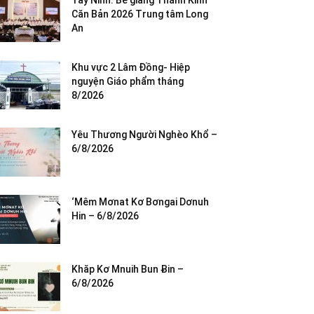
Tây Ninh: Bế giảng Thánh Kinh
Căn Bản 2026 Trung tâm Long
An
Khu vực 2 Lâm Đồng- Hiệp
nguyện Giáo phẩm tháng
8/2026
Yêu Thương Người Nghèo Khổ –
6/8/2026
‘Mêm Mơnat Kơ Bơngai Dơnuh
Hin – 6/8/2026
Khăp Kơ Mnuih Bun Ƀin –
6/8/2026