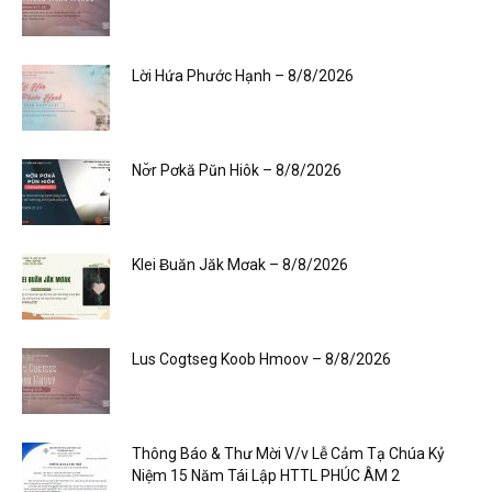
Lời Hứa Phước Hạnh – 8/8/2026
Nơ̆r Pơkă Pŭn Hiôk – 8/8/2026
Klei Ƀuăn Jăk Mơak – 8/8/2026
Lus Cogtseg Koob Hmoov – 8/8/2026
Thông Báo & Thư Mời V/v Lễ Cảm Tạ Chúa Kỷ
Niệm 15 Năm Tái Lập HTTL PHÚC ÂM 2