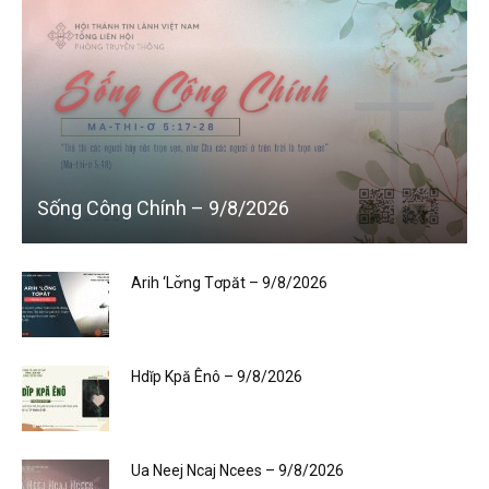
Sống Công Chính – 9/8/2026
Arih ‘Lơ̆ng Tơpăt – 9/8/2026
Hdĭp Kpă Ênô – 9/8/2026
Ua Neej Ncaj Ncees – 9/8/2026