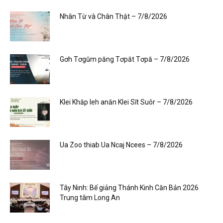
Nhân Từ và Chân Thật – 7/8/2026
Gơh Tơgŭm păng Tơpăt Tơpă – 7/8/2026
Klei Khăp leh anăn Klei Sĭt Suôr – 7/8/2026
Ua Zoo thiab Ua Ncaj Ncees – 7/8/2026
Tây Ninh: Bế giảng Thánh Kinh Căn Bản 2026
Trung tâm Long An