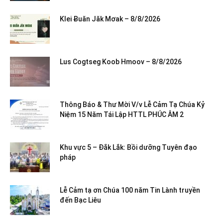
Klei Ƀuăn Jăk Mơak – 8/8/2026
Lus Cogtseg Koob Hmoov – 8/8/2026
Thông Báo & Thư Mời V/v Lễ Cảm Tạ Chúa Kỷ
Niệm 15 Năm Tái Lập HTTL PHÚC ÂM 2
Khu vực 5 – Đắk Lắk: Bồi dưỡng Tuyên đạo
pháp
Lễ Cảm tạ ơn Chúa 100 năm Tin Lành truyền
đến Bạc Liêu