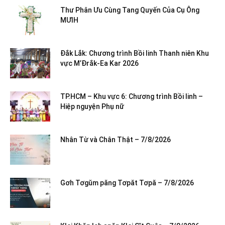
Thư Phân Ưu Cùng Tang Quyến Của Cụ Ông
MƯIH
Đắk Lắk: Chương trình Bồi linh Thanh niên Khu
vực M’Đrắk-Ea Kar 2026
TP.HCM – Khu vực 6: Chương trình Bồi linh –
Hiệp nguyện Phụ nữ
Nhân Từ và Chân Thật – 7/8/2026
Gơh Tơgŭm păng Tơpăt Tơpă – 7/8/2026