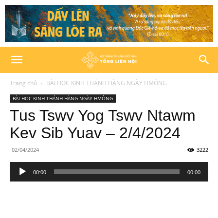
Trang chủ
BÀI HỌC KINH THÁNH HÀNG NGÀY HMÔNG
BÀI HỌC KINH THÁNH HÀNG NGÀY HMÔNG
Tus Tswv Yog Tswv Ntawm
Kev Sib Yuav – 2/4/2024
02/04/2024
3222
Trình
00:00
00:00
phát
âm
thanh