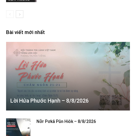
Bài viết mới nhất
Lời Hứa Phước Hạnh – 8/8/2026
Nơ̆r Pơkă Pŭn Hiôk – 8/8/2026