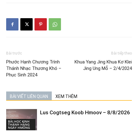
Bài trước
Bài tiếp theo
Phước Hạnh Chương Trình
Khua Yang Jing Khua Kơ Klei
Thánh Nhạc Thương Khó –
Jing Ung Mô̆ – 2/4/2024
Phục Sinh 2024
BÀI VIẾT LIÊN QUAN
XEM THÊM
Lus Cogtseg Koob Hmoov – 8/8/2026
BÀI HỌC KINH
THÁNH HÀNG
NGÀY HMÔNG