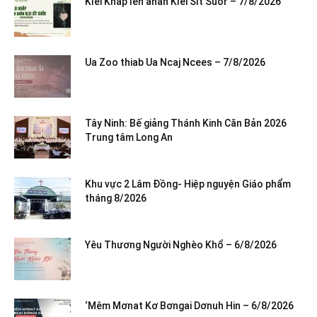
Klei Khăp leh anăn Klei Sĭt Suôr – 7/8/2026
Ua Zoo thiab Ua Ncaj Ncees – 7/8/2026
Tây Ninh: Bế giảng Thánh Kinh Căn Bản 2026
Trung tâm Long An
Khu vực 2 Lâm Đồng- Hiệp nguyện Giáo phẩm
tháng 8/2026
Yêu Thương Người Nghèo Khổ – 6/8/2026
‘Mêm Mơnat Kơ Bơngai Dơnuh Hin – 6/8/2026