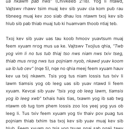
ua nkawm pab nws”
(Chivkeeb 2:18). Yog li ntawd,
Vajtswv rhawv tsim muaj kev sib yuav cia kom pub rau
tibneeg muaj kev zoo siab dhau los ntawm txoj kev sib
hlub sib pab thiab muaj tub ki huamvam thoob ntiaj teb.
Txoj kev sib yuav uas tau koob hmoov yuavtsum muaj
feem xyuam nrog mus ua ke. Vajtswv Txojlus qhia,
“Twb
yog vim li no tus tub thiaj tso nws niam nws txiv tseg,
thiab mus nrog nws tus pojniam nyob, nkawd yuav koom
ua ib lub cev
”
(nqe 5), nqe no qhia meej feem xyuam hauv
kev ua txij nkawm. Tsis yog tus niam lossis tus txiv li
lawm tiamsis yog ob leeg uas sib yuav ntawd li feem
xyuam. Kevcai sib yuav
“
tsis yog ob leeg lawm, tiamsis
yog ib leeg xwb
”
txhais hais tias, txawm yog ib sab twg
ntawm ob tug tom phem lossis zoo los yeej yog yus ob
leeg li. Tus txiv feem xyuam yog tiv thaiv pov puag tus
pojniam thiab txhim tsa txoj kev sib yuav muaj kev sib
hlub. Feem xyuam no tsis yog tsuas npaj sab nqaij tawv