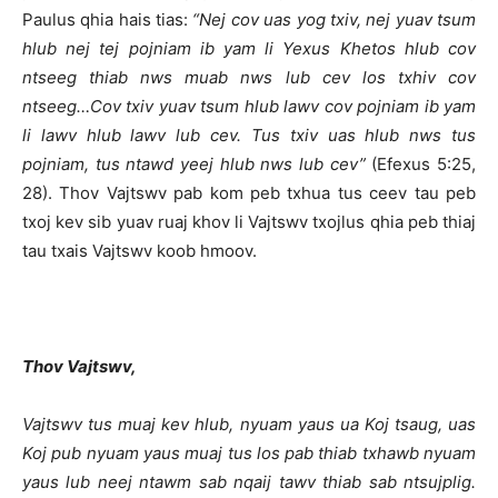
Paulus qhia hais tias:
“Nej cov uas yog txiv, nej yuav tsum
hlub nej tej pojniam ib yam li Yexus Khetos hlub cov
ntseeg thiab nws muab nws lub cev los txhiv cov
ntseeg…Cov txiv yuav tsum hlub lawv cov pojniam ib yam
li lawv hlub lawv lub cev. Tus txiv uas hlub nws tus
pojniam, tus ntawd yeej hlub nws lub cev”
(Efexus 5:25,
28). Thov Vajtswv pab kom peb txhua tus ceev tau peb
txoj kev sib yuav ruaj khov li Vajtswv txojlus qhia peb thiaj
tau txais Vajtswv koob hmoov.
Thov Vajtswv,
Vajtswv tus muaj kev hlub, nyuam yaus ua Koj tsaug, uas
Koj pub nyuam yaus muaj tus los pab thiab txhawb nyuam
yaus lub neej ntawm sab nqaij tawv thiab sab ntsujplig.