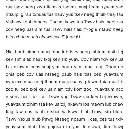
rau tsev neeg xwb tiamsis tseem muaj feem xyuam sab
ntsujplig rau txhuas tus hauv yus tsev neeg thiab thiaj tau
Vajtswv koob hmoov. Thaum kawg tus Tswv hais meej rau
cov neeg uas sim tus Tswv hais tias:
“
Y
og li ntawd neeg
tsis txhob muab nkawd cais!”
(nqe 6).
Niaj hnub nimno muaj ntau lub tsev neeg tabtom ntsib tej
kev sim siab hauv txoj kev sib yuav. Cov niam txiv kev ua
txij nkawm puastsuaj yim hnub yim ntau tuaj. Qhov no
qhia peb cov uas ntseeg paub hais tias peb yuavtsum
xyuamxim ua neej thaum muaj cuabyig lawm thiab ua tib
zoo tu peb txoj kev ua niam txiv kom zoo. Yuavtsum nco
ntsoov hais tias tus Tswv yog Tswv rau kev txij nkawm,
yuavtsum txhim tsa kev ua txij nkawm los ntawm lub chaw
tiag taw uas paub ntshai Vajtswv thiab txawj sib hlub.
Tswv Yexus hlub Pawg Ntseeg npaum li cas, ces tus txiv
yuavtsum hlub tus pojniam ib yam li ntawd, tim thawj