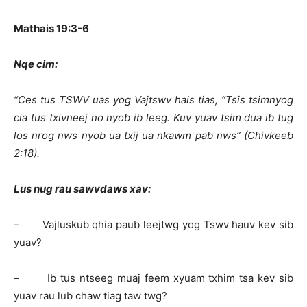
Mathais 19:3-6
Nqe cim:
“Ces tus TSWV uas yog Vajtswv hais tias, “Tsis tsimnyog
cia tus txivneej no nyob ib leeg. Kuv yuav tsim dua ib tug
los nrog nws nyob ua txij ua nkawm pab nws” (Chivkeeb
2:18).
Lus nug rau sawvdaws xav:
– Vajluskub qhia paub leejtwg yog Tswv hauv kev sib
yuav?
– Ib tus ntseeg muaj feem xyuam txhim tsa kev sib
yuav rau lub chaw tiag taw twg?