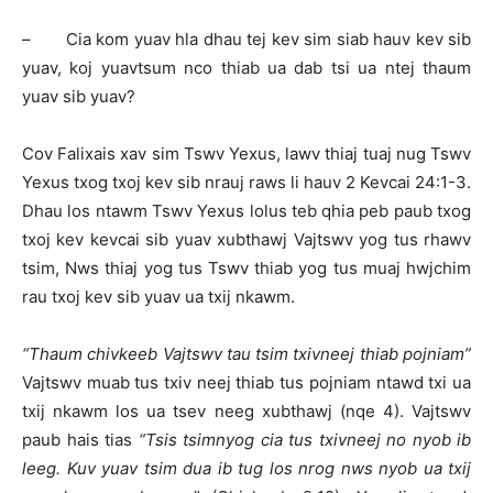
– Cia kom yuav hla dhau tej kev sim siab hauv kev sib
yuav, koj yuavtsum nco thiab ua dab tsi ua ntej thaum
yuav sib yuav?
Cov Falixais xav sim Tswv Yexus, lawv thiaj tuaj nug Tswv
Yexus txog txoj kev sib nrauj raws li hauv 2 Kevcai 24:1-3.
Dhau los ntawm Tswv Yexus lolus teb qhia peb paub txog
txoj kev kevcai sib yuav xubthawj Vajtswv yog tus rhawv
tsim, Nws thiaj yog tus Tswv thiab yog tus muaj hwjchim
rau txoj kev sib yuav ua txij nkawm.
“Thaum chivkeeb Vajtswv tau tsim txivneej thiab pojniam”
Vajtswv muab tus txiv neej thiab tus pojniam ntawd txi ua
txij nkawm los ua tsev neeg xubthawj (nqe 4). Vajtswv
paub hais tias
“Tsis tsimnyog cia tus txivneej no nyob ib
leeg. Kuv yuav tsim dua ib tug los nrog nws nyob ua txij