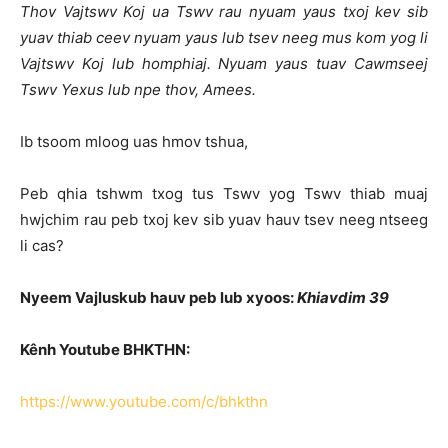
Thov Vajtswv Koj ua Tswv rau nyuam yaus txoj kev sib
yuav thiab ceev nyuam yaus lub tsev neeg mus kom yog li
Vajtswv Koj lub homphiaj. Nyuam yaus tuav Cawmseej
Tswv Yexus lub npe thov, Amees.
Ib tsoom mloog uas hmov tshua,
Peb qhia tshwm txog tus Tswv yog Tswv thiab muaj
hwjchim rau peb txoj kev sib yuav hauv tsev neeg ntseeg
li cas?
Nyeem Vajluskub hauv peb lub xyoos:
Khiavdim
39
Kênh Youtube BHKTHN:
https://www.youtube.com/c/bhkthn