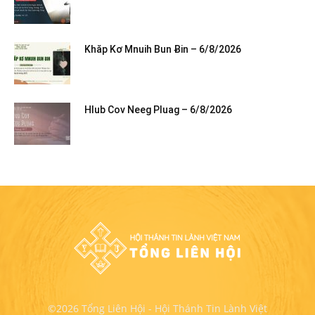
Khăp Kơ Mnuih Bun Ƀin – 6/8/2026
Hlub Cov Neeg Pluag – 6/8/2026
©2026 Tổng Liên Hội - Hội Thánh Tin Lành Việt