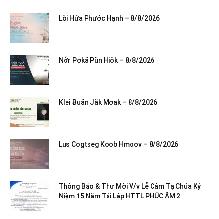
Lời Hứa Phước Hạnh – 8/8/2026
Nơ̆r Pơkă Pŭn Hiôk – 8/8/2026
Klei Ƀuăn Jăk Mơak – 8/8/2026
Lus Cogtseg Koob Hmoov – 8/8/2026
Thông Báo & Thư Mời V/v Lễ Cảm Tạ Chúa Kỷ
Niệm 15 Năm Tái Lập HTTL PHÚC ÂM 2