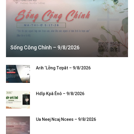
Sống Công Chính – 9/8/2026
Arih ‘Lơ̆ng Tơpăt – 9/8/2026
Hdĭp Kpă Ênô – 9/8/2026
Ua Neej Ncaj Ncees – 9/8/2026