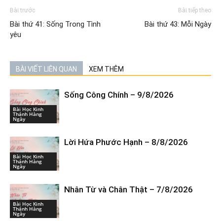
Bài trước
Bài tiếp theo
Bài thứ 41: Sống Trong Tình
Bài thứ 43: Mỗi Ngày
yêu
BÀI VIẾT LIÊN QUAN
XEM THÊM
Sống Công Chính – 9/8/2026
Bài Học Kinh
Thánh Hàng
Ngày
Lời Hứa Phước Hạnh – 8/8/2026
Bài Học Kinh
Thánh Hàng
Ngày
Nhân Từ và Chân Thật – 7/8/2026
Bài Học Kinh
Thánh Hàng
Ngày