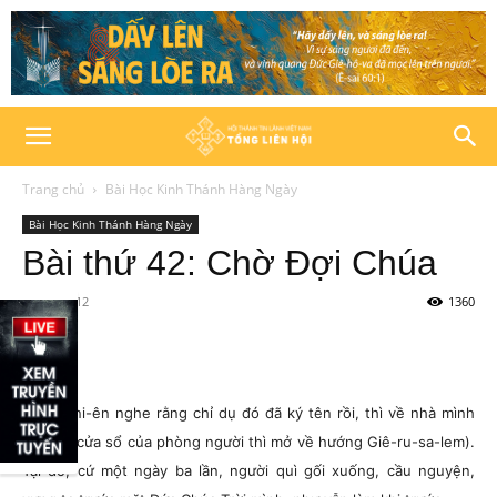
Trang chủ
Bài Học Kinh Thánh Hàng Ngày
Bài Học Kinh Thánh Hàng Ngày
Bài thứ 42: Chờ Đợi Chúa
11/02/2012
1360
Khi Đa-ni-ên nghe rằng chỉ dụ đó đã ký tên rồi, thì về nhà mình
(những cửa sổ của phòng người thì mở về hướng Giê-ru-sa-lem).
Tại đó, cứ một ngày ba lần, người quì gối xuống, cầu nguyện,