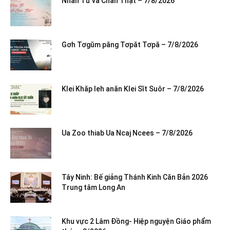
Nhân Từ và Chân Thật – 7/8/2026
Gơh Tơgŭm păng Tơpăt Tơpă – 7/8/2026
Klei Khăp leh anăn Klei Sĭt Suôr – 7/8/2026
Ua Zoo thiab Ua Ncaj Ncees – 7/8/2026
Tây Ninh: Bế giảng Thánh Kinh Căn Bản 2026
Trung tâm Long An
Khu vực 2 Lâm Đồng- Hiệp nguyện Giáo phẩm