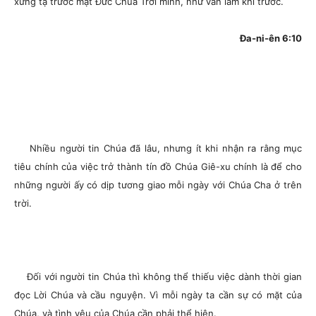
xưng tạ trước mặt Đức Chúa Trời mình, như vẫn làm khi trước.
Đa-ni-ên 6:10
Nhiều người tin Chúa đã lâu, nhưng ít khi nhận ra rằng mục
tiêu chính của việc trở thành tín đồ Chúa Giê-xu chính là để cho
những người ấy có dịp tương giao mỗi ngày với Chúa Cha ở trên
trời.
Đối với người tin Chúa thì không thể thiếu việc dành thời gian
đọc Lời Chúa và cầu nguyện. Vì mỗi ngày ta cần sự có mặt của
Chúa, và tình yêu của Chúa cần phải thể hiện.