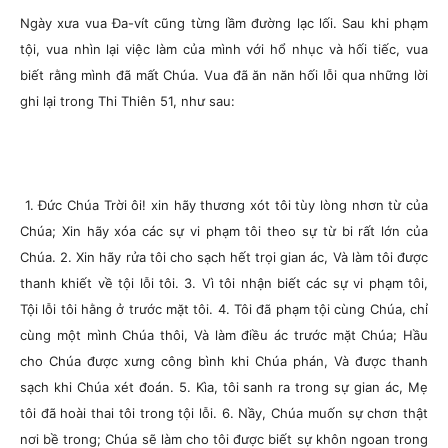
Ngày xưa vua Đa-vít cũng từng lầm đường lạc lối. Sau khi phạm
tội, vua nhìn lại việc làm của mình với hổ nhục và hối tiếc, vua
biết rằng mình đã mất Chúa. Vua đã ăn năn hối lỗi qua những lời
ghi lại trong Thi Thiên 51, như sau:
1. Đức Chúa Trời ôi! xin hãy thương xót tôi tùy lòng nhơn từ của
Chúa; Xin hãy xóa các sự vi phạm tôi theo sự từ bi rất lớn của
Chúa. 2. Xin hãy rửa tôi cho sạch hết trọi gian ác, Và làm tôi được
thanh khiết về tội lỗi tôi. 3. Vì tôi nhận biết các sự vi phạm tôi,
Tội lỗi tôi hằng ở trước mặt tôi. 4. Tôi đã phạm tội cùng Chúa, chỉ
cùng một mình Chúa thôi, Và làm điều ác trước mặt Chúa; Hầu
cho Chúa được xưng công bình khi Chúa phán, Và được thanh
sạch khi Chúa xét đoán. 5. Kìa, tôi sanh ra trong sự gian ác, Mẹ
tôi đã hoài thai tôi trong tội lỗi. 6. Nầy, Chúa muốn sự chơn thật
nơi bề trong; Chúa sẽ làm cho tôi được biết sự khôn ngoan trong