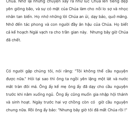
Chúa. Nhớ lại những chuyện xẩy ra như lúc Chúa lên tiếng dẹp
yên giông bão, và sự có mặt của Chúa làm cho nỗi lo sợ và nhọc
nhằn tan biến. Họ nhớ những lời Chúa an ủi, dạy bảo, quở mắng.
Nhớ đến tác phong và con người đầy ân hậu của Chúa. Họ biết
cả kế hoạch Ngài vạch ra cho trần gian này. Nhưng bây giờ Chúa
đã chết.
Có người gặp chúng tôi, nói rằng: "Tôi không thể cầu nguyện
được nữa." Hỏi tại sao thì ông ta ngồi yên lặng một lát và nước
mắt tràn đôi má. Ông ấy kể mẹ ông ấy đã dạy cho cầu nguyện
trước khi nằm xuống ngủ. Ông ấy cũng muốn gia nhập hội thánh
và sinh hoạt. Ngày trước hai vợ chồng còn có giờ cầu nguyện
chung nữa. Rồi ông ấy bảo:
"Nhưng bây giờ tôi đã mất Chúa rồi !"