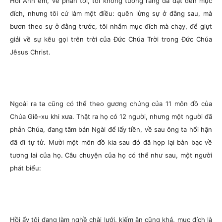
Hỡi Anh em, về phần tôi, tôi không tưởng rằng đã đạt đến mục
đích, nhưng tôi cứ làm một điều: quên lửng sự ở đằng sau, mà
bươn theo sự ở đằng trước, tôi nhắm mục đích mà chạy, để giựt
giải về sự kêu gọi trên trời của Đức Chúa Trời trong Đức Chúa
Jêsus Christ.
Ngoài ra ta cũng có thể theo gương chứng của 11 môn đồ của
Chúa Giê-xu khi xưa. Thật ra họ có 12 người, nhưng một người đã
phản Chúa, đang tâm bán Ngài để lấy tiền, về sau ông ta hối hận
đã đi tự tử. Mười một môn đồ kia sau đó đã họp lại bàn bạc về
tương lai của họ. Câu chuyện của họ có thể như sau, một người
phát biểu:
Hồi ấy tôi đang làm nghề chài lưới, kiếm ăn cũng khá, mục đích là