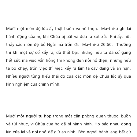
Mười một môn đệ lúc ấy thật buồn và hổ thẹn. Ma-thi-ơ ghi lại
hành động của họ khi Chúa bị bắt và đưa ra xét xử: Khi ấy, hết
thảy các môn đệ bỏ Ngài mà trốn đi. Ma-thi-ơ 26:56. Thường
thì khi một sự cố xẩy ra, dù thất bại, nhưng nếu ta đã cố gắng
hết sức mà việc vẫn hỏng thì không đến nỗi hổ thẹn, nhưng nếu
ta bỏ chạy, trốn việc thì việc xẩy ra làm ta cay đắng và ân hận.
Nhiều người từng hiểu thái độ của các môn đệ Chúa lúc ấy qua
kinh nghiệm của chính mình.
Mười một người tụ họp trong một căn phòng quen thuộc, buồn
và tủi nhục, vì Chúa của họ đã bị hành hình. Họ bảo nhau đóng
kín cửa lại và nói nhỏ để giữ an ninh. Bên ngoài hành lang bất cứ