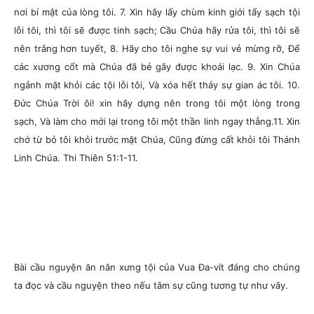
nơi bí mật của lòng tôi. 7. Xin hãy lấy chùm kinh giới tẩy sạch tội
lỗi tôi, thì tôi sẽ được tinh sạch; Cầu Chúa hãy rửa tôi, thì tôi sẽ
nên trắng hơn tuyết, 8. Hãy cho tôi nghe sự vui vẻ mừng rỡ, Để
các xương cốt mà Chúa đã bẻ gãy được khoái lạc. 9. Xin Chúa
ngảnh mặt khỏi các tội lỗi tôi, Và xóa hết thảy sự gian ác tôi. 10.
Đức Chúa Trời ôi! xin hãy dựng nên trong tôi một lòng trong
sạch, Và làm cho mới lại trong tôi một thần linh ngay thẳng.11. Xin
chớ từ bỏ tôi khỏi trước mặt Chúa, Cũng đừng cất khỏi tôi Thánh
Linh Chúa.
Thi Thiên 51:1-11.
Bài cầu nguyện ăn năn xưng tội của Vua Đa-vít đáng cho chúng
ta đọc và cầu nguyện theo nếu tâm sự cũng tương tự như vây.