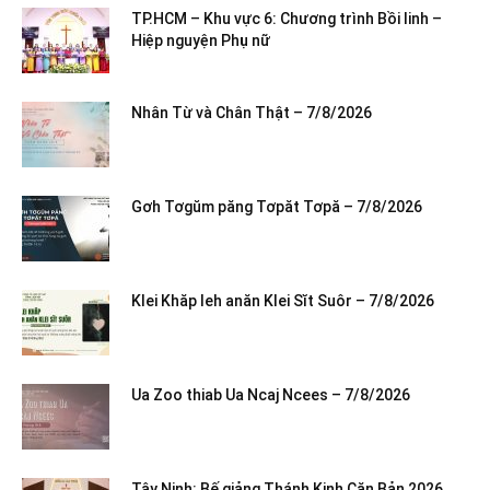
TP.HCM – Khu vực 6: Chương trình Bồi linh –
Hiệp nguyện Phụ nữ
Nhân Từ và Chân Thật – 7/8/2026
Gơh Tơgŭm păng Tơpăt Tơpă – 7/8/2026
Klei Khăp leh anăn Klei Sĭt Suôr – 7/8/2026
Ua Zoo thiab Ua Ncaj Ncees – 7/8/2026
Tây Ninh: Bế giảng Thánh Kinh Căn Bản 2026