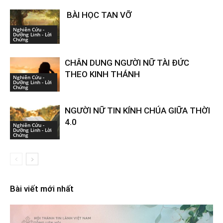
BÀI HỌC TAN VỠ
Nghiên Cứu -
Dưỡng Linh - Lời
Chứng
CHÂN DUNG NGƯỜI NỮ TÀI ĐỨC
THEO KINH THÁNH
Nghiên Cứu -
Dưỡng Linh - Lời
Chứng
NGƯỜI NỮ TIN KÍNH CHÚA GIỮA THỜI
4.0
Nghiên Cứu -
Dưỡng Linh - Lời
Chứng
Bài viết mới nhất