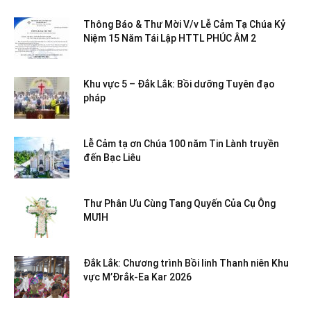
Thông Báo & Thư Mời V/v Lễ Cảm Tạ Chúa Kỷ
Niệm 15 Năm Tái Lập HTTL PHÚC ÂM 2
Khu vực 5 – Đắk Lắk: Bồi dưỡng Tuyên đạo
pháp
Lễ Cảm tạ ơn Chúa 100 năm Tin Lành truyền
đến Bạc Liêu
Thư Phân Ưu Cùng Tang Quyến Của Cụ Ông
MƯIH
Đắk Lắk: Chương trình Bồi linh Thanh niên Khu
vực M’Đrắk-Ea Kar 2026