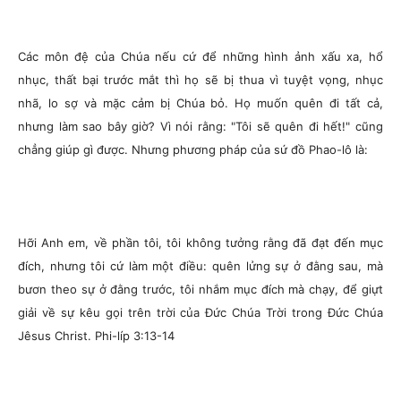
Các môn đệ của Chúa nếu cứ để những hình ảnh xấu xa, hổ
nhục, thất bại trước mắt thì họ sẽ bị thua vì tuyệt vọng, nhục
nhã, lo sợ và mặc cảm bị Chúa bỏ. Họ muốn quên đi tất cả,
nhưng làm sao bây giờ? Vì nói rằng: "Tôi sẽ quên đi hết!" cũng
chẳng giúp gì được. Nhưng phương pháp của sứ đồ Phao-lô là:
Hỡi Anh em, về phần tôi, tôi không tưởng rằng đã đạt đến mục
đích, nhưng tôi cứ làm một điều: quên lửng sự ở đằng sau, mà
bươn theo sự ở đằng trước, tôi nhắm mục đích mà chạy, để giựt
giải về sự kêu gọi trên trời của Đức Chúa Trời trong Đức Chúa
Jêsus Christ.
Phi-líp 3:13-14