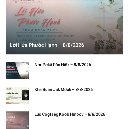
Lời Hứa Phước Hạnh – 8/8/2026
Nơ̆r Pơkă Pŭn Hiôk – 8/8/2026
Klei Ƀuăn Jăk Mơak – 8/8/2026
Lus Cogtseg Koob Hmoov – 8/8/2026