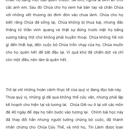
các anh em. Sau đó Chúa cho họ xem hai bàn tay và chân Chúa
với những vết thương do đinh đón vào chưa lành. Chúa cho họ
biết rằng Chúa đã sống lại, Chúa không bị thua bại, nhưng đắc
thắng tử thần vinh quang và thật sự đứng trước mặt họ bằng
xương bằng thịt chứ không phải huyền thoại. Chúa không hề nói
gì đến thất bại, đến cuộc bỏ Chúa trốn chạy của họ. Chúa muốn
cho họ quên hết để bắt đầu lại. Vì quá khứ đã chấm dứt và chỉ
còn một điều nên làm là quên hết.
Trở lại với những hoàn cảnh thực tế của quý vị đang đọc bài này.
Thưa quý vị, những gì đã qua không thể cứu vãn, nhưng phải lập
kế hoạch cho hiện tại và tương lai. Chúa Giê-xu ở lại với các môn
đệ 40 ngày để dạy họ tiến bước vào tương lai. Chính bài học này
đã thay đổi hẳn nhưng người tưởng chừng bỏ cuộc, đã thành
nhân chứng cho Chúa Cứu Thế, và nhờ họ, Tin Lành được loan