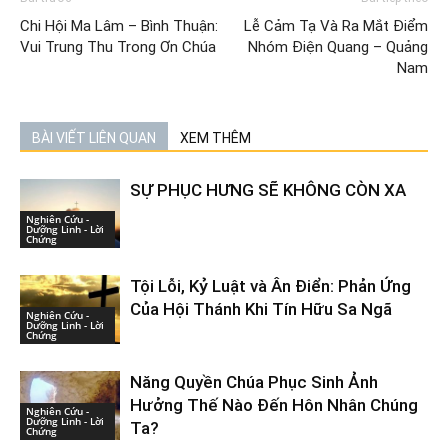
Chi Hội Ma Lâm – Bình Thuận:
Lễ Cảm Tạ Và Ra Mắt Điểm
Vui Trung Thu Trong Ơn Chúa
Nhóm Điện Quang – Quảng
Nam
BÀI VIẾT LIÊN QUAN
XEM THÊM
SỰ PHỤC HƯNG SẼ KHÔNG CÒN XA
Nghiên Cứu -
Dưỡng Linh - Lời
Chứng
Tội Lỗi, Kỷ Luật và Ân Điển: Phản Ứng
Của Hội Thánh Khi Tín Hữu Sa Ngã
Nghiên Cứu -
Dưỡng Linh - Lời
Chứng
Năng Quyền Chúa Phục Sinh Ảnh
Hưởng Thế Nào Đến Hôn Nhân Chúng
Nghiên Cứu -
Dưỡng Linh - Lời
Ta?
Chứng