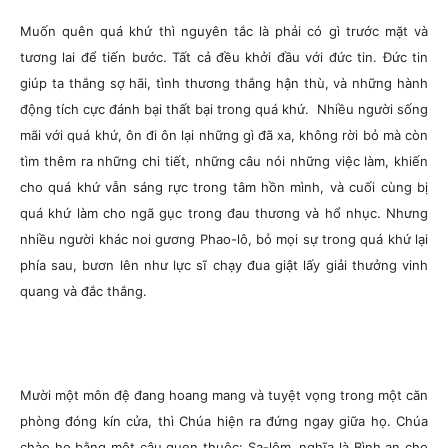
Muốn quên quá khứ thì nguyên tắc là phải có gì trước mặt và
tương lai để tiến bước. Tất cả đều khởi đầu với đức tin. Đức tin
giúp ta thắng sợ hãi, tình thương thắng hận thù, và những hành
động tích cực đánh bại thất bại trong quá khứ. Nhiều người sống
mãi với quá khứ, ôn đi ôn lại những gì đã xa, không rời bỏ mà còn
tìm thêm ra những chi tiết, những câu nói những việc làm, khiến
cho quá khứ vẫn sáng rực trong tâm hồn mình, và cuối cùng bị
quá khứ làm cho ngã gục trong đau thương và hổ nhục. Nhưng
nhiều người khác noi gương Phao-lô, bỏ mọi sự trong quá khứ lại
phía sau, bươn lên như lực sĩ chạy đua giật lấy giải thưởng vinh
quang và đắc thắng.
Mười một môn đệ đang hoang mang và tuyệt vọng trong một căn
phòng đóng kín cửa, thì Chúa hiện ra đứng ngay giữa họ. Chúa
chào họ bằng một câu quen thuộc: Sa-lôm, nghĩa là Bình an cho