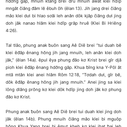
hdơ̆ng găp, mnuih ktang brei đru mnuih awăt klei hdĭp
mngăt čiăng đăm lĕ êbuh ôh (êlan 13). Jih jang drei čiăng
mâo klei dưi bi hlao sơăi leh anăn dôk kjăp čiăng dưi jing
doh jăk nanao hlăm klei hdĭp grăp hruê (Klei Bi Hriêng
4:26).
Tal tlâo, phung anak ƀuôn sang Aê Diê brei “tui duah bĕ
klei êđăp ênang hŏng jih jang mnuih, leh anăn klei doh
jăk,” (êlan 14a). êpul êya phung đăo kơ Krist brei gĭr djă
pioh klei êđăp ênang hdơ̆ng găp. Khua ƀĭng kna Y-Pôl ăt
mtă mtăn klei anei hlăm Rôm 12:18, “Tơdah dưi, gĭr bĕ,
dôk êđăp ênang hŏng jih jang mnuih.” Anei jing sa klei
lông dlăng prŏng kơ klei dôk hdĭp jing doh jăk kơ phung
đăo kơ Krist.
Phung anak ƀuôn sang Aê Diê brei tui duah klei jing doh
jăk (êlan 14b). Phung mnuih čiăng mâo klei bi mguôp
hŏng Khua Yang brei bi êmut kheh kơ klei jhat ƀai leh