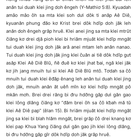
anăn tui duah klei jing doh êngeh (Y-Mathiơ 5:8). Kyuadah
amâo mâo ôh sa mta klei soh dưi dôk ti anăp Aê Diê,
kyuanăn phung đăo kơ Krist brei dôk hdĭp doh jăk leh
anăn doh êngeh grăp hruê. Klei anei jing sa mta klei mtrŭt
čiăng kơ drei djă pioh klei bi hriăm mjuăt klei hdĭp mngăt
tui duah klei jing doh jăk ară anei mtam leh anăn nanao.
Tui duah klei jing doh jăk jing klei čuăn ai tiê dôk hdĭp gưt
asăp Klei Aê Diê Blŭ, ñĕ đuĕ kơ klei jhat ƀai, ngă klei jăk
kơ jih jang mnuih tui si klei Aê Diê Blŭ mtô. Tơdah sa čô
mnuih tui duah klei êđăp ênang leh anăn tui duah klei jing
doh jăk, mnuih anăn ăt uêñ mĭn kơ klei hdĭp mngăt pô
mkăn mơh. Brei drei răng bi đru hdơ̆ng găp dưi găn gao
klei lông dlăng čiăng kơ “đăm brei ôh sa čô kƀah mă tŭ
klei Aê Diê pap” (êlan 15). Bi hriăm mjuăt klei hdĭp mngăt
jing sa klei bi blah hlăm mngăt, brei grăp čô drei knang kơ
klei pap Khua Yang čiăng dưi găn gao jih klei lông dlăng,
bi đru hdơ̆ng găp gĭr dôk hdĭp doh jăk grăp hruê.