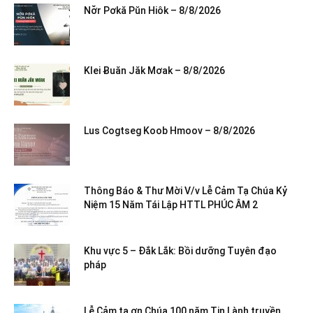
Nơ̆r Pơkă Pŭn Hiôk – 8/8/2026
Klei Ƀuăn Jăk Mơak – 8/8/2026
Lus Cogtseg Koob Hmoov – 8/8/2026
Thông Báo & Thư Mời V/v Lễ Cảm Tạ Chúa Kỷ
Niệm 15 Năm Tái Lập HTTL PHÚC ÂM 2
Khu vực 5 – Đắk Lắk: Bồi dưỡng Tuyên đạo
pháp
Lễ Cảm tạ ơn Chúa 100 năm Tin Lành truyền