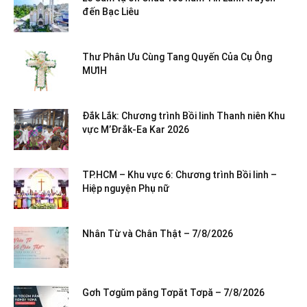
đến Bạc Liêu
Thư Phân Ưu Cùng Tang Quyến Của Cụ Ông
MƯIH
Đắk Lắk: Chương trình Bồi linh Thanh niên Khu
vực M’Đrắk-Ea Kar 2026
TP.HCM – Khu vực 6: Chương trình Bồi linh –
Hiệp nguyện Phụ nữ
Nhân Từ và Chân Thật – 7/8/2026
Gơh Tơgŭm păng Tơpăt Tơpă – 7/8/2026