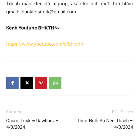
Tơdah mâo klei blŭ mguôp, akâo kơ diih mơĭt hră hlăm
gmail: elankleisitnik@gmail.com
Kênh Youtube BHKTHN:
https://www.youtube.com/c/bhkthn
Bài trước
Bài tiếp theo
Caum Txojkev Dawbhuv –
Theo Đuổi Sự Nên Thánh –
4/3/2024
4/3/2024