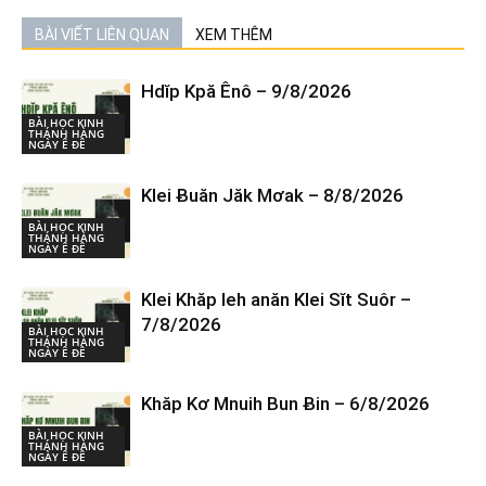
BÀI VIẾT LIÊN QUAN
XEM THÊM
Hdĭp Kpă Ênô – 9/8/2026
BÀI HỌC KINH
THÁNH HÀNG
NGÀY Ê ĐÊ
Klei Ƀuăn Jăk Mơak – 8/8/2026
BÀI HỌC KINH
THÁNH HÀNG
NGÀY Ê ĐÊ
Klei Khăp leh anăn Klei Sĭt Suôr –
7/8/2026
BÀI HỌC KINH
THÁNH HÀNG
NGÀY Ê ĐÊ
Khăp Kơ Mnuih Bun Ƀin – 6/8/2026
BÀI HỌC KINH
THÁNH HÀNG
NGÀY Ê ĐÊ