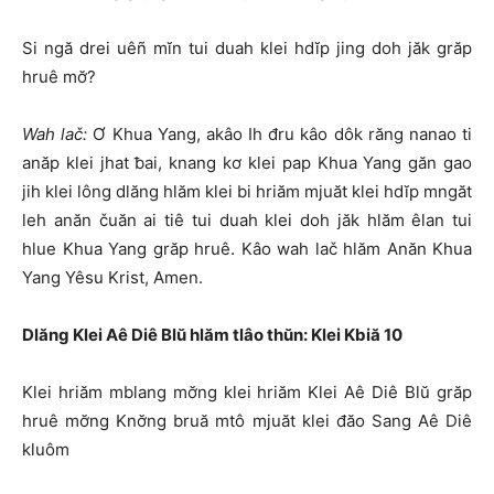
Si ngă drei uêñ mĭn tui duah klei hdĭp jing doh jăk grăp
hruê mơ̆?
Wah lač:
Ơ Khua Yang, akâo Ih đru kâo dôk răng nanao ti
anăp klei jhat ƀai, knang kơ klei pap Khua Yang găn gao
jih klei lông dlăng hlăm klei bi hriăm mjuăt klei hdĭp mngăt
leh anăn čuăn ai tiê tui duah klei doh jăk hlăm êlan tui
hlue Khua Yang grăp hruê. Kâo wah lač hlăm Anăn Khua
Yang Yêsu Krist, Amen.
Dlăng Klei Aê Diê Blŭ hlăm tlâo thŭn: Klei Kbiă 10
Klei hriăm mblang mơ̆ng klei hriăm Klei Aê Diê Blŭ grăp
hruê mơ̆ng Knơ̆ng bruă mtô mjuăt klei đăo Sang Aê Diê
kluôm