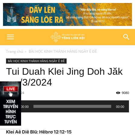
Trang chủ
BÀI HỌC KINH THÁNH HÀNG NGÀY Ê ĐÊ
BÀI HỌC KINH THÁNH HÀNG NGÀY Ê ĐÊ
Tui Duah Klei Jing Doh Jăk
– 4/3/2024
04/03/2024
9080
Trình
00:00
00:00
phát
âm
thanh
Klei Aê Diê Blŭ: Hêbrơ 12:12-15