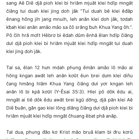
sang Aê Diê djă pioh klei bi hriăm mjuăt klei hdĭp mngăt
čiăng tui duah klei jing doh jăk “Tui duah bĕ klei êđăp
ênang hŏng jih jang mnuih, leh anăn klei doh jăk, tơdah
kƀah klei anăn amâo mâo sa čô srăng ƀuh Khua Yang ôh.”.
Pô čih hră mơĭt Hêbrơ bi êdah dŭm ênhă êlan hdĭp čiăng
dưi djă pioh klei bi hriăm mjuăt klei hdĭp mngăt tui duah
klei jing doh jăk.
Tal sa, êlan 12 hưn mdah phung êmăn amâo lŏ mâo ai
hŏng kngan awăt leh anăn kơŭt êun brei dưm klei diñu
čang hmăng hlăm Khua Yang čiăng dưi yơr kngan leh
anăn lŏ bi kpă kơŭt (Y-Êsai 35:3). Hlei pô dôk êdu ai,
mngăt ai tiê dôk êdu awăt brei kgŭ dơ̆ng, djă păn klei Aê
Diê ƀuăn, găn gao klei lông dlăng čiăng dưi djă pioh klei bi
hriăm mjuăt klei hdĭp mngăt čhuang êbat phă anăp.
Tal dua, phung đăo kơ Krist mâo bruă klam bi đru kơrŭ