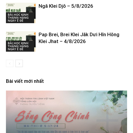
Ngă Klei Djŏ – 5/8/2026
BÀI HỌC KINH
THÁNH HÀNG
NGÀY Ê ĐÊ
Pap Brei, Brei Klei Jăk Dưi Hĭn Hŏng
Klei Jhat – 4/8/2026
BÀI HỌC KINH
THÁNH HÀNG
NGÀY Ê ĐÊ
Bài viết mới nhất