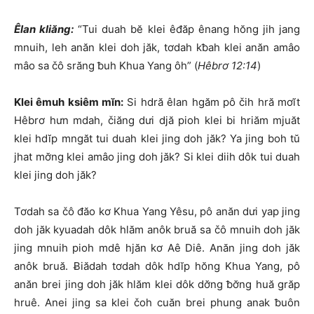
Êlan kliăng:
“Tui duah bĕ klei êđăp ênang hŏng jih jang
mnuih, leh anăn klei doh jăk, tơdah kƀah klei anăn amâo
mâo sa čô srăng ƀuh Khua Yang ôh” (
Hêbrơ 12:14
)
Klei êmuh ksiêm mĭn:
Si hdră êlan hgăm pô čih hră mơĭt
Hêbrơ hưn mdah, čiăng dưi djă pioh klei bi hriăm mjuăt
klei hdĭp mngăt tui duah klei jing doh jăk? Ya jing boh tŭ
jhat mơ̆ng klei amâo jing doh jăk? Si klei diih dôk tui duah
klei jing doh jăk?
Tơdah sa čô đăo kơ Khua Yang Yêsu, pô anăn dưi yap jing
doh jăk kyuadah dôk hlăm anôk bruă sa čô mnuih doh jăk
jing mnuih pioh mdê hjăn kơ Aê Diê. Anăn jing doh jăk
anôk bruă. Ƀiădah tơdah dôk hdĭp hŏng Khua Yang, pô
anăn brei jing doh jăk hlăm klei dôk dơ̆ng ƀơ̆ng huă grăp
hruê. Anei jing sa klei čoh cuăn brei phung anak ƀuôn