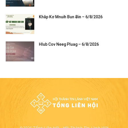
Khăp Kơ Mnuih Bun Ƀin – 6/8/2026
Hlub Cov Neeg Pluag – 6/8/2026
©2026 Tổng Liên Hội - Hội Thánh Tin Lành Việt