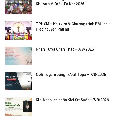
Khu vực M’Đrắk-Ea Kar 2026
TP.HCM – Khu vực 6: Chương trình Bồi linh –
Hiệp nguyện Phụ nữ
Nhân Từ và Chân Thật – 7/8/2026
Gơh Tơgŭm păng Tơpăt Tơpă – 7/8/2026
Klei Khăp leh anăn Klei Sĭt Suôr – 7/8/2026