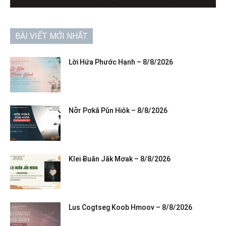
BÀI VIẾT MỚI NHẤT
Lời Hứa Phước Hạnh – 8/8/2026
Nơ̆r Pơkă Pŭn Hiôk – 8/8/2026
Klei Ƀuăn Jăk Mơak – 8/8/2026
Lus Cogtseg Koob Hmoov – 8/8/2026