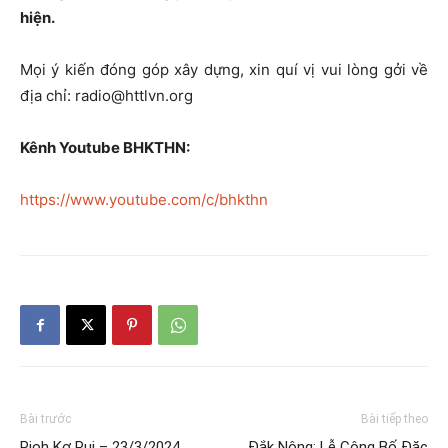
hiện.
Mọi ý kiến đóng góp xây dựng, xin quí vị vui lòng gởi về
địa chỉ: radio@httlvn.org
Kênh Youtube BHKTHN:
https://www.youtube.com/c/bhkthn
Bài trước
Bài tiếp theo
Pioh Kơ Pui – 23/3/2024
Đắk Nông: Lễ Công Bố Đặc