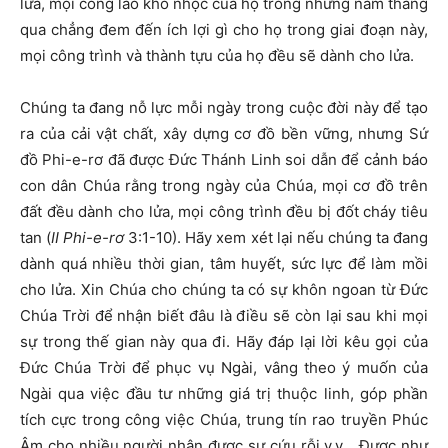
lửa, mọi công lao khó nhọc của họ trong những năm tháng
qua chẳng đem đến ích lợi gì cho họ trong giai đoạn này,
mọi công trình và thành tựu của họ đều sẽ dành cho lửa.
Chúng ta đang nỗ lực mỗi ngày trong cuộc đời này để tạo
ra của cải vật chất, xây dựng cơ đồ bền vững, nhưng Sứ
đồ Phi-e-rơ đã được Đức Thánh Linh soi dẫn để cảnh báo
con dân Chúa rằng trong ngày của Chúa, mọi cơ đồ trên
đất đều dành cho lửa, mọi công trình đều bị đốt cháy tiêu
tan (
II Phi-e-rơ
3:1-10). Hãy xem xét lại nếu chúng ta đang
dành quá nhiều thời gian, tâm huyết, sức lực để làm mồi
cho lửa. Xin Chúa cho chúng ta có sự khôn ngoan từ Đức
Chúa Trời để nhận biết đâu là điều sẽ còn lại sau khi mọi
sự trong thế gian này qua đi. Hãy đáp lại lời kêu gọi của
Đức Chúa Trời để phục vụ Ngài, vâng theo ý muốn của
Ngài qua việc đầu tư những giá trị thuộc linh, góp phần
tích cực trong công việc Chúa, trung tín rao truyền Phúc
Âm cho nhiều người nhận được sự cứu rỗi v.v… Được như