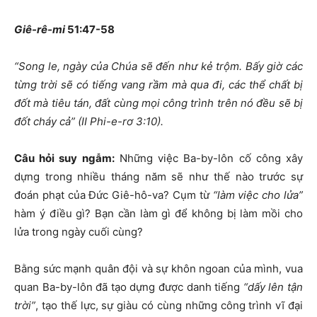
Giê-rê-mi
51:47-58
“Song le, ngày của Chúa sẽ đến như kẻ trộm. Bấy giờ các
từng trời sẽ có tiếng vang rầm mà qua đi, các thể chất bị
đốt mà tiêu tán, đất cùng mọi công trình trên nó đều sẽ bị
đốt cháy cả”
(II Phi-e-rơ 3:10).
Câu hỏi suy ngẫm:
Những việc Ba-by-lôn cố công xây
dựng trong nhiều tháng năm sẽ như thế nào trước sự
đoán phạt của Đức Giê-hô-va? Cụm từ
“làm việc cho lửa”
hàm ý điều gì? Bạn cần làm gì để không bị làm mồi cho
lửa trong ngày cuối cùng?
Bằng sức mạnh quân đội và sự khôn ngoan của mình, vua
quan Ba-by-lôn đã tạo dựng được danh tiếng
“dấy lên tận
trời”
, tạo thế lực, sự giàu có cùng những công trình vĩ đại