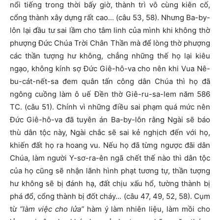
nổi tiếng trong thời bấy giờ, thành trì vô cùng kiên cố,
cổng thành xây dựng rất cao… (câu 53, 58). Nhưng Ba-by-
lôn lại đầu tư sai lầm cho tâm linh của mình khi không thờ
phượng Đức Chúa Trời Chân Thần mà để lòng thờ phượng
các thần tượng hư không, chẳng những thế họ lại kiêu
ngạo, không kính sợ Đức Giê-hô-va cho nên khi Vua Nê-
bu-cát-nết-sa đem quân tấn công dân Chúa thì họ đã
ngông cuồng làm ô uế Đền thờ Giê-ru-sa-lem năm 586
TC. (câu 51). Chính vì những điều sai phạm quá mức nên
Đức Giê-hô-va đã tuyên án Ba-by-lôn rằng Ngài sẽ báo
thù dân tộc này, Ngài chắc sẽ sai kẻ nghịch đến với họ,
khiến đất họ ra hoang vu. Nếu họ đã từng ngược đãi dân
Chúa, làm người Y-sơ-ra-ên ngã chết thế nào thì dân tộc
của họ cũng sẽ nhận lãnh hình phạt tương tự, thần tượng
hư không sẽ bị đánh hạ, đất chịu xấu hổ, tường thành bị
phá đổ, cổng thành bị đốt cháy… (câu 47, 49, 52, 58). Cụm
từ
“làm việc cho lửa”
hàm ý làm nhiên liệu, làm mồi cho