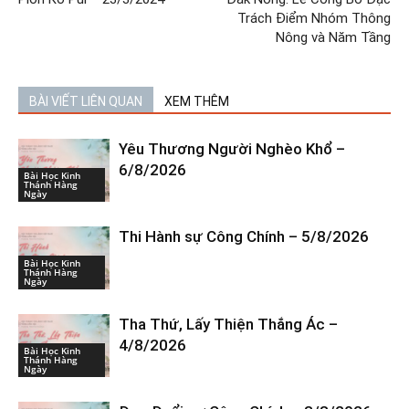
Trách Điểm Nhóm Thông
Nông và Năm Tầng
BÀI VIẾT LIÊN QUAN
XEM THÊM
Yêu Thương Người Nghèo Khổ –
6/8/2026
Bài Học Kinh
Thánh Hàng
Ngày
Thi Hành sự Công Chính – 5/8/2026
Bài Học Kinh
Thánh Hàng
Ngày
Tha Thứ, Lấy Thiện Thắng Ác –
4/8/2026
Bài Học Kinh
Thánh Hàng
Ngày