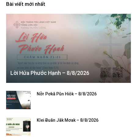
Bài viết mới nhất
Lời Hứa Phước Hạnh – 8/8/2026
Nơ̆r Pơkă Pŭn Hiôk – 8/8/2026
Klei Ƀuăn Jăk Mơak – 8/8/2026