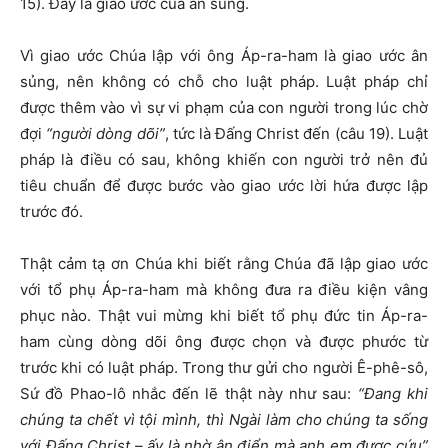
15). Đây là giao ước của ân sủng.
Vì giao ước Chúa lập với ông Áp-ra-ham là giao ước ân
sủng, nên không có chỗ cho luật pháp. Luật pháp chỉ
được thêm vào vì sự vi phạm của con người trong lúc chờ
đợi
“người dòng dõi”
, tức là Đấng Christ đến (câu 19). Luật
pháp là điều có sau, không khiến con người trở nên đủ
tiêu chuẩn để được bước vào giao ước lời hứa được lập
trước đó.
Thật cảm tạ ơn Chúa khi biết rằng Chúa đã lập giao ước
với tổ phụ Áp-ra-ham mà không đưa ra điều kiện vâng
phục nào. Thật vui mừng khi biết tổ phụ đức tin Áp-ra-
ham cùng dòng dõi ông được chọn và được phước từ
trước khi có luật pháp. Trong thư gửi cho người Ê-phê-sô,
Sứ đồ Phao-lô nhắc đến lẽ thật này như sau:
“Đang khi
chúng ta chết vì tội mình, thì Ngài làm cho chúng ta sống
với Đấng Christ – ấy là nhờ ân điển mà anh em được cứu”