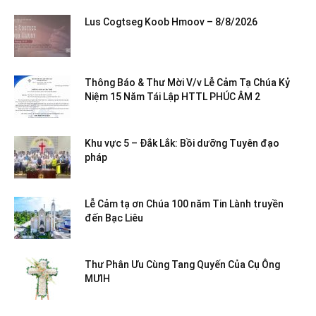
Lus Cogtseg Koob Hmoov – 8/8/2026
Thông Báo & Thư Mời V/v Lễ Cảm Tạ Chúa Kỷ
Niệm 15 Năm Tái Lập HTTL PHÚC ÂM 2
Khu vực 5 – Đắk Lắk: Bồi dưỡng Tuyên đạo
pháp
Lễ Cảm tạ ơn Chúa 100 năm Tin Lành truyền
đến Bạc Liêu
Thư Phân Ưu Cùng Tang Quyến Của Cụ Ông
MƯIH