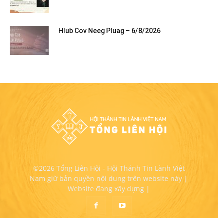
Hlub Cov Neeg Pluag – 6/8/2026
©2026 Tổng Liên Hội - Hội Thánh Tin Lành Việt
Nam giữ bản quyền nội dung trên website này |
Website đang xây dựng |