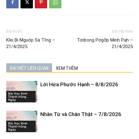
Bài trước
Bài tiếp theo
Klei Bi Mguôp Sa Tĭng –
Tơdrong Pơgơ̆p Minh Pah –
21/4/2025
21/4/2025
BÀI VIẾT LIÊN QUAN
XEM THÊM
Lời Hứa Phước Hạnh – 8/8/2026
Bài Học Kinh
Thánh Hàng
Ngày
Nhân Từ và Chân Thật – 7/8/2026
Bài Học Kinh
Thánh Hàng
Ngày