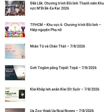
Đắk Lắk: Chương trình Bồi linh Thanh niên Khu
vực M’Đrắk-Ea Kar 2026
TP.HCM – Khu vực 6: Chương trình Bồi linh –
Hiệp nguyện Phụ nữ
Nhân Từ và Chân Thật – 7/8/2026
Gơh Tơgŭm păng Tơpăt Tơpă – 7/8/2026
Klei Khăp leh anăn Klei Sĭt Suôr – 7/8/2026
Ua Zoo thiab Ua Ncaj Ncees – 7/8/2026