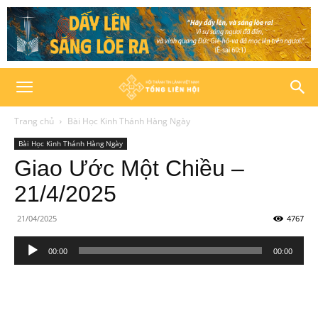
Trang chủ
Bài Học Kinh Thánh Hàng Ngày
Bài Học Kinh Thánh Hàng Ngày
Giao Ước Một Chiều –
21/4/2025
21/04/2025
4767
Trình
00:00
00:00
phát
âm
thanh