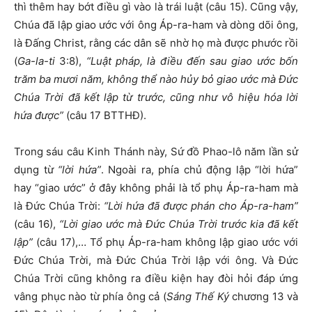
thì thêm hay bớt điều gì vào là trái luật (câu 15). Cũng vậy,
Chúa đã lập giao ước với ông Áp-ra-ham và dòng dõi ông,
là Đấng Christ, rằng các dân sẽ nhờ họ mà được phước rồi
(
Ga-la-ti
3:8),
“Luật pháp, là điều đến sau giao ước bốn
trăm ba mươi năm, không thể nào hủy bỏ giao ước mà Đức
Chúa Trời đã kết lập từ trước, cũng như vô hiệu hóa lời
hứa được”
(câu 17 BTTHĐ).
Trong sáu câu Kinh Thánh này, Sứ đồ Phao-lô năm lần sử
dụng từ
“lời hứa”
. Ngoài ra, phía chủ động lập “lời hứa”
hay “giao ước” ở đây không phải là tổ phụ Áp-ra-ham mà
là Đức Chúa Trời:
“Lời hứa đã được phán cho Áp-ra-ham”
(câu 16),
“Lời giao ước mà Đức Chúa Trời trước kia đã kết
lập”
(câu 17),… Tổ phụ Áp-ra-ham không lập giao ước với
Đức Chúa Trời, mà Đức Chúa Trời lập với ông. Và Đức
Chúa Trời cũng không ra điều kiện hay đòi hỏi đáp ứng
vâng phục nào từ phía ông cả (
Sáng Thế Ký
chương 13 và