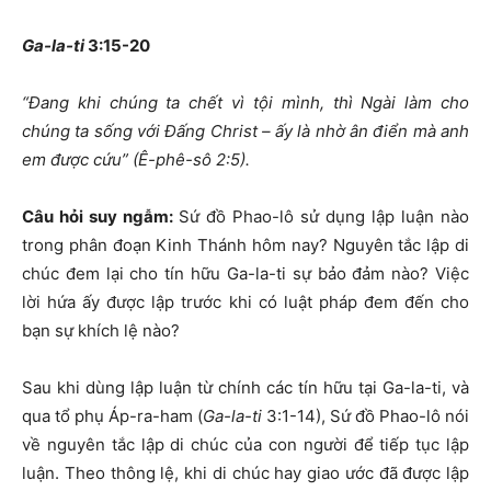
Ga-la-ti
3:15-20
“Đang khi chúng ta chết vì tội mình, thì Ngài làm cho
chúng ta sống với Đấng Christ – ấy là nhờ ân điển mà anh
em được cứu” (Ê-phê-sô 2:5).
Câu hỏi suy ngẫm:
Sứ đồ Phao-lô sử dụng lập luận nào
trong phân đoạn Kinh Thánh hôm nay? Nguyên tắc lập di
chúc đem lại cho tín hữu Ga-la-ti sự bảo đảm nào? Việc
lời hứa ấy được lập trước khi có luật pháp đem đến cho
bạn sự khích lệ nào?
Sau khi dùng lập luận từ chính các tín hữu tại Ga-la-ti, và
qua tổ phụ Áp-ra-ham (
Ga-la-ti
3:1-14), Sứ đồ Phao-lô nói
về nguyên tắc lập di chúc của con người để tiếp tục lập
luận. Theo thông lệ, khi di chúc hay giao ước đã được lập