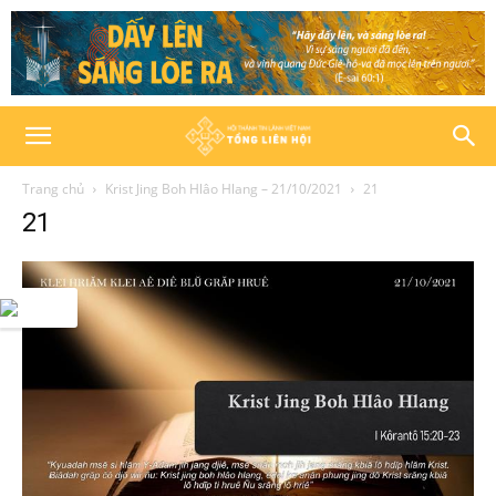
Trang chủ
Krist Jing Boh Hlâo Hlang – 21/10/2021
21
21