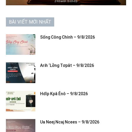
BÀI VIẾT MỚI NHẤT
Sống Công Chính – 9/8/2026
Arih ‘Lơ̆ng Tơpăt – 9/8/2026
Hdĭp Kpă Ênô – 9/8/2026
Ua Neej Ncaj Ncees – 9/8/2026