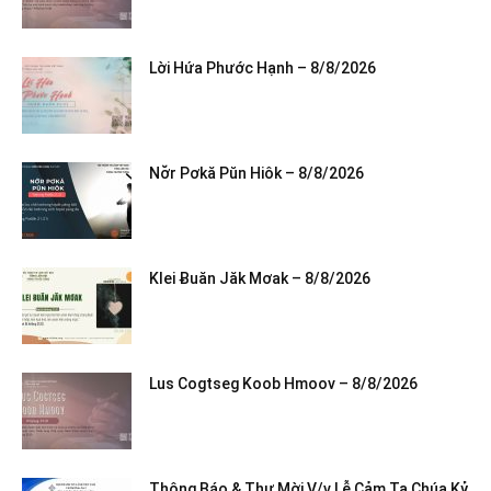
Lời Hứa Phước Hạnh – 8/8/2026
Nơ̆r Pơkă Pŭn Hiôk – 8/8/2026
Klei Ƀuăn Jăk Mơak – 8/8/2026
Lus Cogtseg Koob Hmoov – 8/8/2026
Thông Báo & Thư Mời V/v Lễ Cảm Tạ Chúa Kỷ