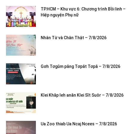
TP.HCM – Khu vực 6: Chương trình Bồi linh –
Hiệp nguyện Phụ nữ
Nhân Từ và Chân Thật – 7/8/2026
Gơh Tơgŭm păng Tơpăt Tơpă – 7/8/2026
Klei Khăp leh anăn Klei Sĭt Suôr – 7/8/2026
Ua Zoo thiab Ua Ncaj Ncees – 7/8/2026