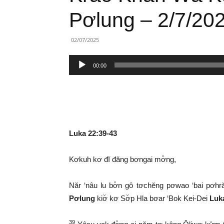
Lành
Pơlung – 2/7/20
Việt
02/07/2025
Nam
Trình
00:00
phát
âm
thanh
Luka 22:39-43
Kơkuh kơ đĭ đăng bơngai mơ̆ng,
Năr ‘nâu lu bơ̆n gô tơchĕng pơwao ‘bai pơhra
Pơlung
kiơ̆ kơ Sơ̆p Hla bơar ‘Bok Kei-Dei
Luka
39