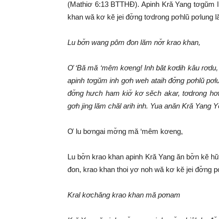
(Mathiơ 6:13 BTTHĐ). Apinh Kră Yang tơgŭm l
khan wă kơ kĕ jei đơ̆ng tơdrong pơhlŭ pơlung lă
Lu bơ̆n wang pôm đon lăm nơ̆r krao khan,
Ơ ‘Bă mă ‘mêm kơeng! Inh băt kơdih kâu rơdu, ưh
apinh tơgŭm inh gơh weh ataih đơ̆ng pơhlŭ pơlu
đơ̆ng hưch ham kiơ̆ kơ sĕch akar, tơdrong hơle
gơh jing lăm chăl arih inh. Yua anăn Kră Yang
Ơ lu bơngai mơ̆ng mă ‘mêm kơeng,
Lu bơ̆n krao khan apinh Kră Yang ăn bơ̆n kĕ h
đon, krao khan thoi yơ noh wă kơ kĕ jei đơ̆ng 
Kral kơchăng krao khan mă pơnam