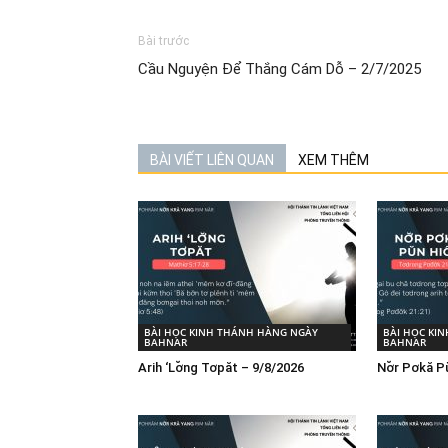
Bài trước
Cầu Nguyện Để Thắng Cám Dỗ – 2/7/2025
BÀI VIẾT LIÊN QUAN
XEM THÊM
BÀI HỌC KINH THÁNH HÀNG NGÀY
BÀI HỌC KI
BAHNAR
BAHNAR
Arih ‘Lơ̆ng Tơpăt – 9/8/2026
Nơ̆r Pơkă P