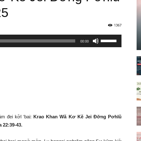
25
1367
Sử
00:00
dụng
các
phím
mũi
tên
Lên/Xuống
để
tăng
hoặc
̆m đei kơ̆l ‘bai:
Krao Khan Wă Kơ Kĕ Jei Đơ̆ng Pơhlŭ
giảm
 22:39-43.
âm
lượng.