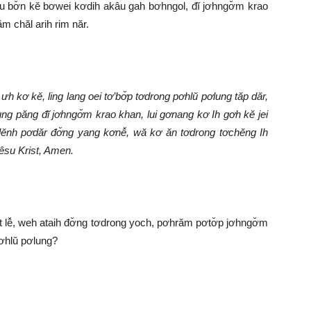
u bơ̆n kĕ bơwei kơdih akâu gah bơhngol, đĭ jơhngơ̆m krao
m chăl arih rim năr.
 kơ kĕ, ling lang oei tơ’bơ̆p tơdrong pơhlŭ pơlung tăp dăr,
ng păng đĭ jơhngơ̆m krao khan, lui gơnang kơ Ih gơh kĕ jei
̆nh pơdăr đơ̆ng yang kơnê̆, wă kơ ăn tơdrong tơchĕng Ih
 Yêsu Krist, Amen.
ŭt lê̆, weh ataih đơ̆ng tơdrong yoch, pơhrăm pơtơ̆p jơhngơ̆m
pơhlŭ pơlung?