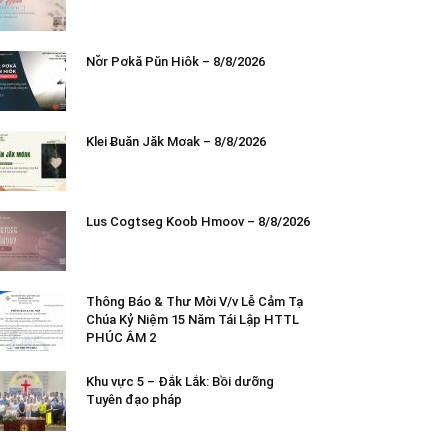
Nơ̆r Pơkă Pŭn Hiôk – 8/8/2026
Klei Ƀuăn Jăk Mơak – 8/8/2026
Lus Cogtseg Koob Hmoov – 8/8/2026
Thông Báo & Thư Mời V/v Lễ Cảm Tạ
Chúa Kỷ Niệm 15 Năm Tái Lập HTTL
PHÚC ÂM 2
Khu vực 5 – Đắk Lắk: Bồi dưỡng
Tuyên đạo pháp