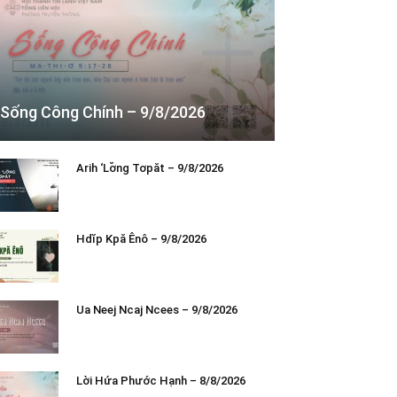
Sống Công Chính – 9/8/2026
Arih ‘Lơ̆ng Tơpăt – 9/8/2026
Hdĭp Kpă Ênô – 9/8/2026
Ua Neej Ncaj Ncees – 9/8/2026
Lời Hứa Phước Hạnh – 8/8/2026