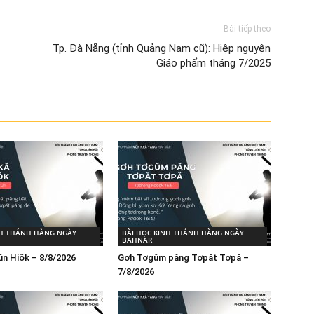
Bài tiếp theo
Tp. Đà Nẵng (tỉnh Quảng Nam cũ): Hiệp nguyện
Giáo phẩm tháng 7/2025
NH THÁNH HÀNG NGÀY
BÀI HỌC KINH THÁNH HÀNG NGÀY
BAHNAR
ŭn Hiôk – 8/8/2026
Gơh Tơgŭm păng Tơpăt Tơpă –
7/8/2026