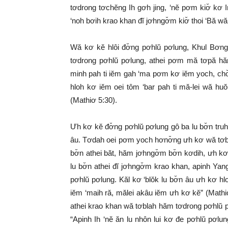
tơdrong tơchĕng Ih gơh jing, ‘nĕ pơm kiơ̆ k
‘noh bơih krao khan đĭ jơhngơ̆m kiơ̆ thoi ‘Bă wă
Wă kơ kĕ hlôi đơ̆ng pơhlŭ pơlung, Khul Bơng
tơdrong pơhlŭ pơlung, athei pơm mă tơpă h
minh pah ti iĕm gah ‘ma pơm kơ iĕm yoch, chơ̆ng
hloh kơ iĕm oei tôm ‘bar pah ti mă-lei wă h
(Mathiơ 5:30).
Ưh kơ kĕ đơ̆ng pơhlŭ pơlung gô ba lu bơ̆n tru
âu. Tơdah oei pơm yoch hơnơ̆ng ưh kơ wă tơbral
bơ̆n athei băt, hăm jơhngơ̆m bơ̆n kơdih, ưh k
lu bơ̆n athei đĭ jơhngơ̆m krao khan, apinh Yan
pơhlŭ pơlung. Kăl kơ ‘blŏk lu bơ̆n âu ưh kơ 
iĕm ‘maih ră, mălei akâu iĕm ưh kơ kĕ” (Mat
athei krao khan wă tơblah hăm tơdrong pơhlŭ
“Apinh Ih ‘nĕ ăn lu nhôn lui kơ đe pơhlŭ pơlu