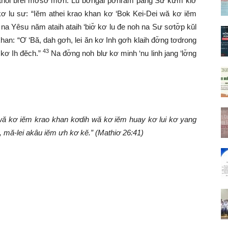
hoi brei mơsơ̆ mơ̆n. Lu bơngai pơhrăm păng Sư kư̆m kiơ̆
kơ lu sư: “Iĕm athei krao khan kơ ‘Bok Kei-Dei wă kơ iĕm
na Yêsu năm ataih ataih ‘biơ̆ kơ lu đe noh na Sư sơtơ̆p kŭl
an: “Ơ ‘Bă, dah gơh, lei ăn kơ Inh gơh klaih đơ̆ng tơdrong
43
 kơ Ih đĕch.”
Na đơ̆ng noh blư kơ minh ‘nu linh jang ‘lơ̆ng
wă kơ iĕm krao khan kơdih wă kơ iĕm huay kơ lui kơ yang
, mă-lei akâu iĕm ưh kơ kĕ.”
(Mathiơ 26:41)