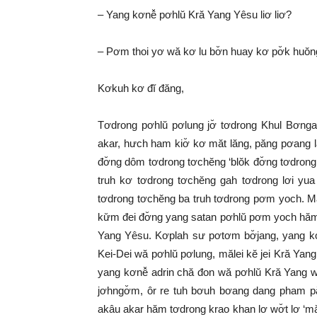
– Yang kơnê̆ pơhlŭ Kră Yang Yêsu liơ liơ?
– Pơm thoi yơ wă kơ lu bơ̆n huay kơ pơ̆k huŏn
Kơkuh kơ đĭ đăng,
Tơdrong pơhlŭ pơlung jơ̆ tơdrong Khul Bơngai
akar, hưch ham kiơ̆ kơ măt lăng, păng pơang l
đơ̆ng dôm tơdrong tơchĕng ‘blŏk đơ̆ng tơdrong m
truh kơ tơdrong tơchĕng gah tơdrong lơi yua 
tơdrong tơchĕng ba truh tơdrong pơm yoch. Mă
kư̆m đei đơ̆ng yang satan pơhlŭ pơm yoch hăm
Yang Yêsu. Kơplah sư pơtơm bơ̆jang, yang kơ
Kei-Dei wă pơhlŭ pơlung, mălei kĕ jei Kră Y
yang kơnê̆ adrin chă đon wă pơhlŭ Kră Yang w
jơhngơ̆m, ôr re tuh bơuh bơang dang pham pă
akâu akar hăm tơdrong krao khan lơ wơ̆t lơ ‘mă