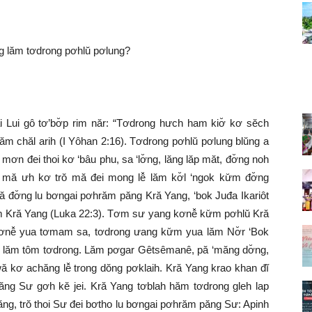
g lăm tơdrong pơhlŭ pơlung?
 Lui gô tơ’bơ̆p rim năr: “Tơdrong hưch ham kiơ̆ kơ sĕch
ăm chăl arih (I Yôhan 2:16). Tơdrong pơhlŭ pơlung blŭng a
ơn đei thoi kơ ‘bâu phu, sa ‘lơ̆ng, lăng lăp măt, đơ̆ng noh
mă ưh kơ trŏ mă đei mong lê̆ lăm kơ̆l ‘ngok kư̆m đơ̆ng
 đơ̆ng lu bơngai pơhrăm păng Kră Yang, ‘bok Juđa Ikariôt
 Kră Yang (Luka 22:3). Tơm sư yang kơnê̆ kư̆m pơhlŭ Kră
nê̆ yua tơmam sa, tơdrong ưang kư̆m yua lăm Nơ̆r ‘Bok
ang lăm tôm tơdrong. Lăm pơgar Gêtsêmanê, pă ‘măng dơ̆ng,
ă kơ achăng lê̆ trong dŏng pơklaih. Kră Yang krao khan đĭ
ng Sư gơh kĕ jei. Kră Yang tơblah hăm tơdrong gleh lap
ng, trŏ thoi Sư đei bơtho lu bơngai pơhrăm păng Sư: Apinh