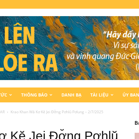
TỨC
THÔNG BÁO
DANH BẠ
TÀI LIỆU
ỦY BA
NAR
Krao Khan Wă Kơ Kĕ Jei Đơ̆ng Pơhlŭ Pơlung – 2/7/2025
B
 Kĕ Jei Đơ̆ng Pơhlŭ