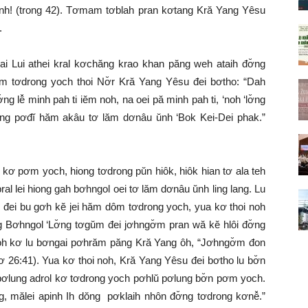
ơ Inh! (trong 42). Tơmam tơblah pran kơtang Kră Yang Yêsu
.
ai Lui athei kral kơchăng krao khan păng weh ataih đơ̆ng
ăm tơdrong yoch thoi Nơ̆r Kră Yang Yêsu đei bơtho: “Dah
 lê̆ minh pah ti iĕm noh, na oei pă minh pah ti, ‘noh ‘lơ̆ng
uŏng pơđĭ hăm akâu tơ lăm dơnâu ŭnh ‘Bok Kei-Dei phak.”
h kơ pơm yoch, hiong tơdrong pŭn hiôk, hiôk hian tơ ala teh
 lei hiong gah bơhngol oei tơ lăm dơnâu ŭnh ling lang. Lu
ơ đei bu gơh kĕ jei hăm dôm tơdrong yoch, yua kơ thoi noh
g Bơhngol ‘Lơ̆ng tơgŭm đei jơhngơ̆m pran wă kĕ hlôi đơ̆ng
hloh kơ lu bơngai pơhrăm păng Kră Yang ôh, “Jơhngơ̆m đon
hiơ 26:41). Yua kơ thoi noh, Kră Yang Yêsu đei bơtho lu bơ̆n
 pơlung adrol kơ tơdrong yoch pơhlŭ pơlung bơ̆n pơm yoch.
ng, mălei apinh Ih dŏng pơklaih nhôn đơ̆ng tơdrong kơnê̆.”