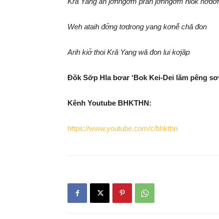
Kră Yang ăn jơhngơ̆m pran jơhngơ̆m hiôk hơđơ̆
Weh ataih đơ̆ng tơdrong yang kơnê̆ chă đon
Arih kiơ̆ thoi Kră Yang wă đon lui kơjăp
Đŏk Sơ̆p Hla bơar ‘Bok Kei-Dei lăm pêng sơ
Kênh Youtube BHKTHN:
https://www.youtube.com/c/bhkthn