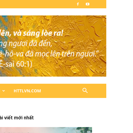
N
HTTLVN.COM
ài viết mới nhất