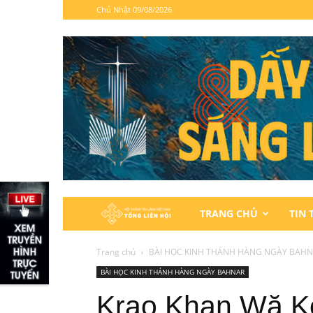
Chủ Nhật 09/08/2026
Hội
TRANG CHỦ
TIN 
Thánh
Trang chủ
BÀI HỌC KINH THÁNH HÀNG NGÀY BAH
BÀI HỌC KINH THÁNH HÀNG NGÀY BAHNAR
Tin
Krao Khan Wă Kơ