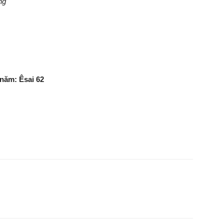
ng
năm: Êsai 62