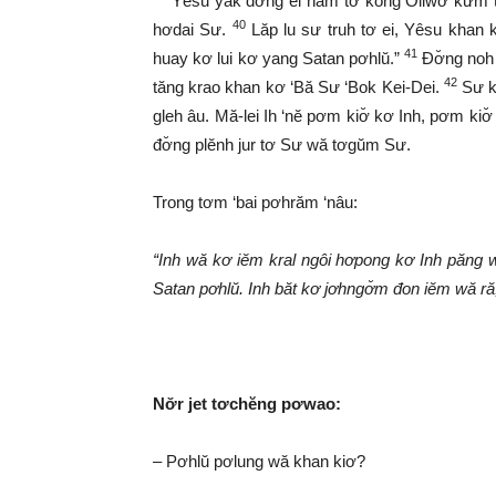
Yêsu yak đơ̆ng ei năm tơ kông Ôliwơ kư̆m t
40
hơdai Sư.
Lăp lu sư truh tơ ei, Yêsu khan 
41
huay kơ lui kơ yang Satan pơhlŭ.”
Đơ̆ng noh 
42
tăng krao khan kơ ‘Bă Sư ‘Bok Kei-Dei.
Sư kh
gleh âu. Mă-lei Ih ‘nĕ pơm kiơ̆ kơ Inh, pơm kiơ̆
đơ̆ng plĕnh jur tơ Sư wă tơgŭm Sư.
Trong tơm ‘bai pơhrăm ‘nâu:
“Inh wă kơ iĕm kral ngôi hơpong kơ Inh păng 
Satan pơhlŭ. Inh băt kơ jơhngơ̆m đon iĕm wă ră
Nơ̆r jet tơchĕng pơwao:
– Pơhlŭ pơlung wă khan kiơ?