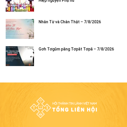
Hiệp nguyện Phụ nữ
Nhân Từ và Chân Thật – 7/8/2026
Gơh Tơgŭm păng Tơpăt Tơpă – 7/8/2026