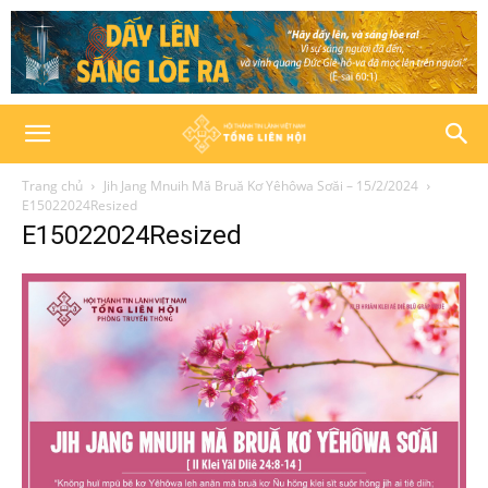
Trang chủ
Jih Jang Mnuih Mă Bruă Kơ Yêhôwa Sơăi – 15/2/2024
E15022024Resized
E15022024Resized