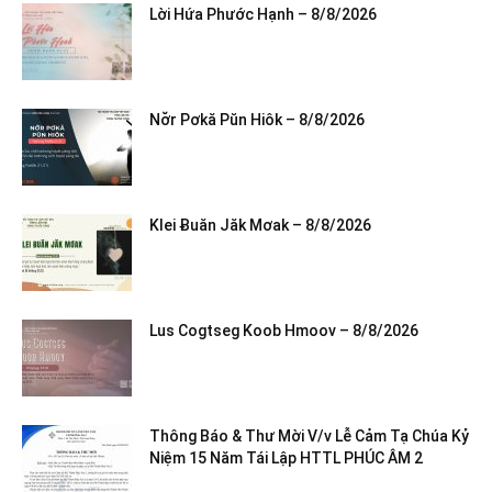
Lời Hứa Phước Hạnh – 8/8/2026
Nơ̆r Pơkă Pŭn Hiôk – 8/8/2026
Klei Ƀuăn Jăk Mơak – 8/8/2026
Lus Cogtseg Koob Hmoov – 8/8/2026
Thông Báo & Thư Mời V/v Lễ Cảm Tạ Chúa Kỷ
Niệm 15 Năm Tái Lập HTTL PHÚC ÂM 2