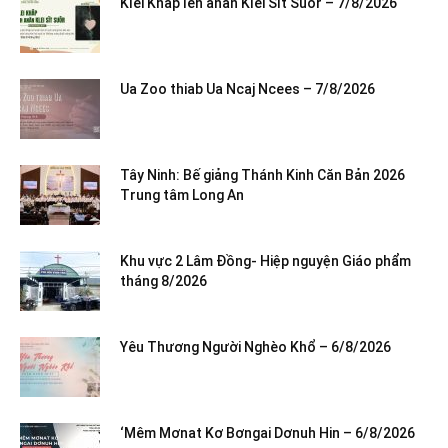
Klei Khăp leh anăn Klei Sĭt Suôr – 7/8/2026
Ua Zoo thiab Ua Ncaj Ncees – 7/8/2026
Tây Ninh: Bế giảng Thánh Kinh Căn Bản 2026
Trung tâm Long An
Khu vực 2 Lâm Đồng- Hiệp nguyện Giáo phẩm
tháng 8/2026
Yêu Thương Người Nghèo Khổ – 6/8/2026
‘Mêm Mơnat Kơ Bơngai Dơnuh Hin – 6/8/2026