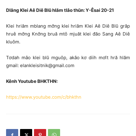
Dlăng Klei Aê Diê Blŭ hlăm tlâo thŭn: Y-Êsai 20-21
Klei hriăm mblang mơ̆ng klei hriăm Klei Aê Diê Blŭ grăp
hruê mơ̆ng Knơ̆ng bruă mtô mjuăt klei đăo Sang Aê Diê
kluôm.
Tơdah mâo klei blŭ mguôp, akâo kơ diih mơĭt hră hlăm
gmail: elankleisitnik@gmail.com
Kênh Youtube BHKTHN:
https://www.youtube.com/c/bhkthn