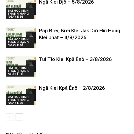
Ngă Klei Djŏ – 5/8/2026
BÀI HỌC KINH
THÁNH HÀNG
NGÀY Ê ĐÊ
Pap Brei, Brei Klei Jăk Dưi Hĭn Hŏng
Klei Jhat – 4/8/2026
BÀI HỌC KINH
THÁNH HÀNG
NGÀY Ê ĐÊ
Tui Tiŏ Klei Kpă Ênô – 3/8/2026
BÀI HỌC KINH
THÁNH HÀNG
NGÀY Ê ĐÊ
Ngă Klei Kpă Ênô – 2/8/2026
BÀI HỌC KINH
THÁNH HÀNG
NGÀY Ê ĐÊ