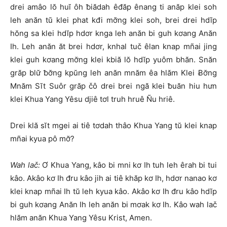
drei amâo lŏ huĭ ôh ƀiădah êđăp ênang ti anăp klei soh
leh anăn tŭ klei phat kđi mơ̆ng klei soh, brei drei hdĭp
hŏng sa klei hdĭp hdơr knga leh anăn bi guh kơang Anăn
Ih. Leh anăn ăt brei hdơr, knhal tuč êlan knap mñai jing
klei guh kơang mơ̆ng klei kbiă lŏ hdĭp yuôm bhăn. Snăn
grăp blư̆ ƀơ̆ng kpŭng leh anăn mnăm êa hlăm Klei Ƀơ̆ng
Mnăm Sĭt Suôr grăp čô drei brei ngă klei ƀuăn hiu hưn
klei Khua Yang Yêsu djiê tơl truh hruê Ñu hriê.
Drei klă sĭt mgei ai tiê tơdah thâo Khua Yang tŭ klei knap
mñai kyua pô mơ̆?
Wah lač:
Ơ Khua Yang, kâo bi mni kơ Ih tuh leh êrah bi tui
kâo. Akâo kơ Ih đru kâo jih ai tiê khăp kơ Ih, hdơr nanao kơ
klei knap mñai Ih tŭ leh kyua kâo. Akâo kơ Ih đru kâo hdĭp
bi guh kơang Anăn Ih leh anăn bi mơak kơ Ih. Kâo wah lač
hlăm anăn Khua Yang Yêsu Krist, Amen.