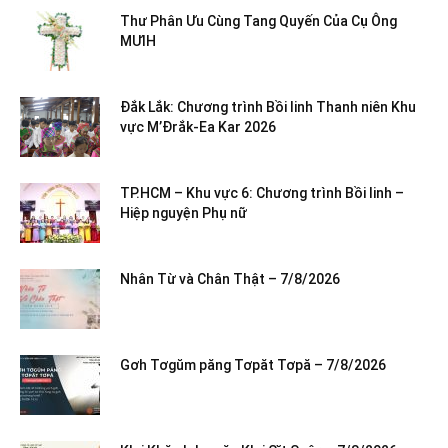
Thư Phân Ưu Cùng Tang Quyến Của Cụ Ông
MƯIH
Đắk Lắk: Chương trình Bồi linh Thanh niên Khu
vực M’Đrắk-Ea Kar 2026
TP.HCM – Khu vực 6: Chương trình Bồi linh –
Hiệp nguyện Phụ nữ
Nhân Từ và Chân Thật – 7/8/2026
Gơh Tơgŭm păng Tơpăt Tơpă – 7/8/2026