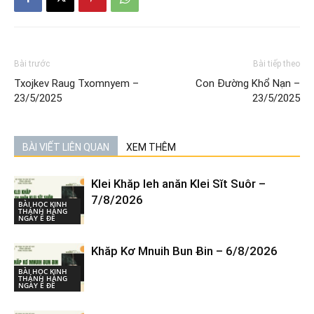
Bài trước
Bài tiếp theo
Txojkev Raug Txomnyem –
Con Đường Khổ Nạn –
23/5/2025
23/5/2025
BÀI VIẾT LIÊN QUAN
XEM THÊM
Klei Khăp leh anăn Klei Sĭt Suôr –
7/8/2026
BÀI HỌC KINH
THÁNH HÀNG
NGÀY Ê ĐÊ
Khăp Kơ Mnuih Bun Ƀin – 6/8/2026
BÀI HỌC KINH
THÁNH HÀNG
NGÀY Ê ĐÊ