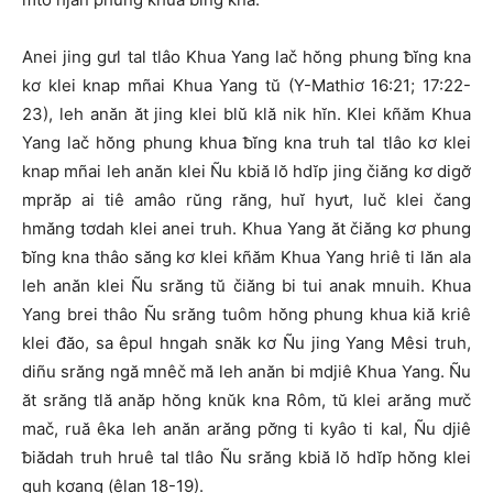
Anei jing gưl tal tlâo Khua Yang lač hŏng phung ƀĭng kna
kơ klei knap mñai Khua Yang tŭ (Y-Mathiơ 16:21; 17:22-
23), leh anăn ăt jing klei blŭ klă nik hĭn. Klei kñăm Khua
Yang lač hŏng phung khua ƀĭng kna truh tal tlâo kơ klei
knap mñai leh anăn klei Ñu kbiă lŏ hdĭp jing čiăng kơ digơ̆
mprăp ai tiê amâo rŭng răng, huĭ hyưt, luč klei čang
hmăng tơdah klei anei truh. Khua Yang ăt čiăng kơ phung
ƀĭng kna thâo săng kơ klei kñăm Khua Yang hriê ti lăn ala
leh anăn klei Ñu srăng tŭ čiăng bi tui anak mnuih. Khua
Yang brei thâo Ñu srăng tuôm hŏng phung khua kiă kriê
klei đăo, sa êpul hngah snăk kơ Ñu jing Yang Mêsi truh,
diñu srăng ngă mnêč mă leh anăn bi mdjiê Khua Yang. Ñu
ăt srăng tlă anăp hŏng knŭk kna Rôm, tŭ klei arăng mưč
mač, ruă êka leh anăn arăng pơ̆ng ti kyâo ti kal, Ñu djiê
ƀiădah truh hruê tal tlâo Ñu srăng kbiă lŏ hdĭp hŏng klei
guh kơang (êlan 18-19).