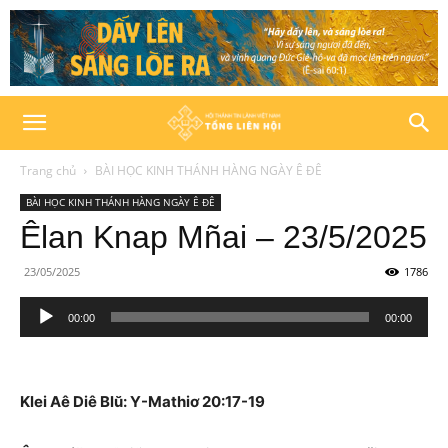
Trang chủ
BÀI HỌC KINH THÁNH HÀNG NGÀY Ê ĐÊ
BÀI HỌC KINH THÁNH HÀNG NGÀY Ê ĐÊ
Êlan Knap Mñai – 23/5/2025
23/05/2025
1786
Trình
00:00
00:00
phát
âm
thanh
Klei Aê Diê Blŭ: Y-Mathiơ 20:17-19