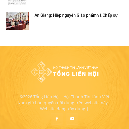
An Giang: Hiệp nguyện Giáo phẩm và Chấp sự
©2026 Tổng Liên Hội - Hội Thánh Tin Lành Việt
Nam giữ bản quyền nội dung trên website này |
Website đang xây dựng |