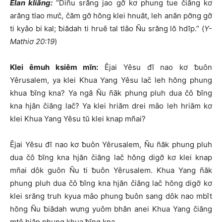
Êlan kliăng:
“Diñu srăng jao gơ̆ kơ phung tue čiăng kơ
arăng tlao mưč, čăm gơ̆ hŏng klei hnuăt, leh anăn pơ̆ng gơ̆
ti kyâo bi kal; ƀiădah ti hruê tal tlâo Ñu srăng lŏ hdĭp.” (
Y-
Mathiơ 20:19
)
Klei êmuh ksiêm mĭn:
Êjai Yêsu đĭ nao kơ ƀuôn
Yêrusalem, ya klei Khua Yang Yêsu lač leh hŏng phung
khua ƀĭng kna? Ya ngă Ñu ñăk phung pluh dua čô ƀĭng
kna hjăn čiăng lač? Ya klei hriăm drei mâo leh hriăm kơ
klei Khua Yang Yêsu tŭ klei knap mñai?
Êjai Yêsu đĭ nao kơ ƀuôn Yêrusalem, Ñu ñăk phung pluh
dua čô ƀĭng kna hjăn čiăng lač hŏng digơ̆ kơ klei knap
mñai dôk guôn Ñu ti ƀuôn Yêrusalem. Khua Yang ñăk
phung pluh dua čô ƀĭng kna hjăn čiăng lač hŏng digơ̆ kơ
klei srăng truh kyua mâo phung ƀuôn sang dôk nao mbĭt
hŏng Ñu ƀiădah wưng yuôm bhăn anei Khua Yang čiăng
mtô hjăn phung khua ƀĭng kna.