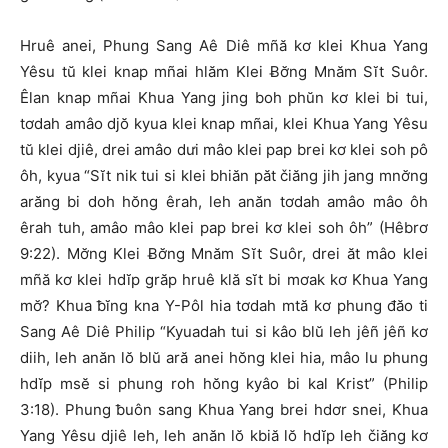
Hruê anei, Phung Sang Aê Diê mñă kơ klei Khua Yang
Yêsu tŭ klei knap mñai hlăm Klei Ƀơ̆ng Mnăm Sĭt Suôr.
Êlan knap mñai Khua Yang jing boh phŭn kơ klei bi tui,
tơdah amâo djŏ kyua klei knap mñai, klei Khua Yang Yêsu
tŭ klei djiê, drei amâo dưi mâo klei pap brei kơ klei soh pô
ôh, kyua “Sĭt nik tui si klei bhiăn păt čiăng jih jang mnơ̆ng
arăng bi doh hŏng êrah, leh anăn tơdah amâo mâo ôh
êrah tuh, amâo mâo klei pap brei kơ klei soh ôh” (Hêbrơ
9:22). Mơ̆ng Klei Ƀơ̆ng Mnăm Sĭt Suôr, drei ăt mâo klei
mñă kơ klei hdĭp grăp hruê klă sĭt bi mơak kơ Khua Yang
mơ̆? Khua ƀĭng kna Y-Pôl hia tơdah mtă kơ phung đăo ti
Sang Aê Diê Philip “Kyuadah tui si kâo blŭ leh jêñ jêñ kơ
diih, leh anăn lŏ blŭ ară anei hŏng klei hia, mâo lu phung
hdĭp msĕ si phung roh hŏng kyâo bi kal Krist” (Philip
3:18). Phung ƀuôn sang Khua Yang brei hdơr snei, Khua
Yang Yêsu djiê leh, leh anăn lŏ kbiă lŏ hdĭp leh čiăng kơ