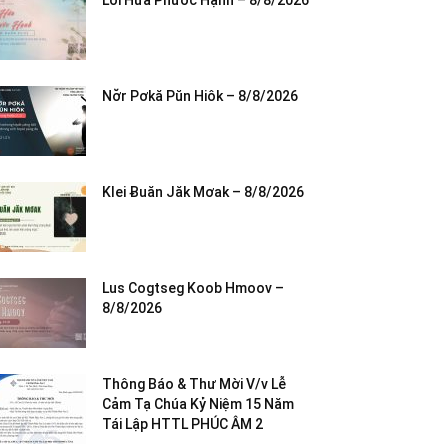
Lời Hứa Phước Hạnh – 8/8/2026
Nơ̆r Pơkă Pŭn Hiôk – 8/8/2026
Klei Ƀuăn Jăk Mơak – 8/8/2026
Lus Cogtseg Koob Hmoov –
8/8/2026
Thông Báo & Thư Mời V/v Lễ
Cảm Tạ Chúa Kỷ Niệm 15 Năm
Tái Lập HTTL PHÚC ÂM 2