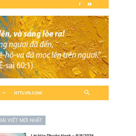
N
HTTLVN.COM
BÀI VIẾT MỚI NHẤT