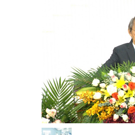
Lành
Việt
Nam