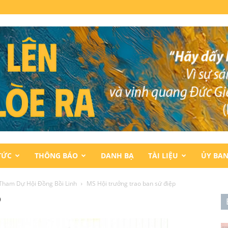
TỨC
THÔNG BÁO
DANH BẠ
TÀI LIỆU
ỦY BA
 Tham Dự Hội Đồng Bồi Linh
MS Hội trưởng trao ban sứ điệp
p