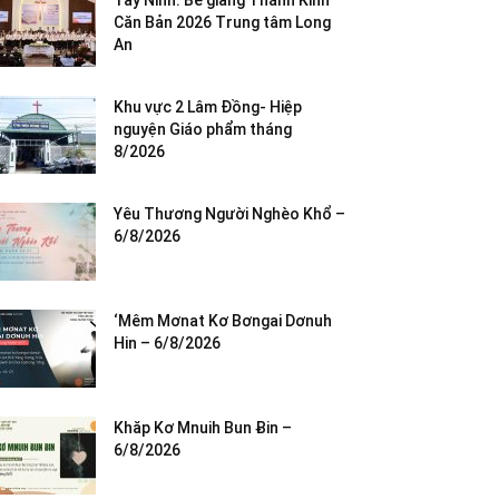
Tây Ninh: Bế giảng Thánh Kinh
Căn Bản 2026 Trung tâm Long
An
Khu vực 2 Lâm Đồng- Hiệp
nguyện Giáo phẩm tháng
8/2026
Yêu Thương Người Nghèo Khổ –
6/8/2026
‘Mêm Mơnat Kơ Bơngai Dơnuh
Hin – 6/8/2026
Khăp Kơ Mnuih Bun Ƀin –
6/8/2026