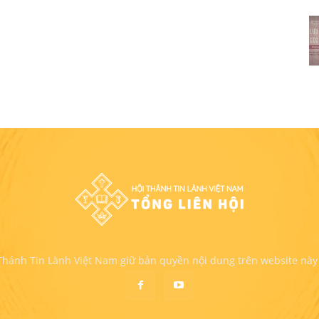
 Thánh Tin Lành Việt Nam giữ bản quyền nội dung trên website này