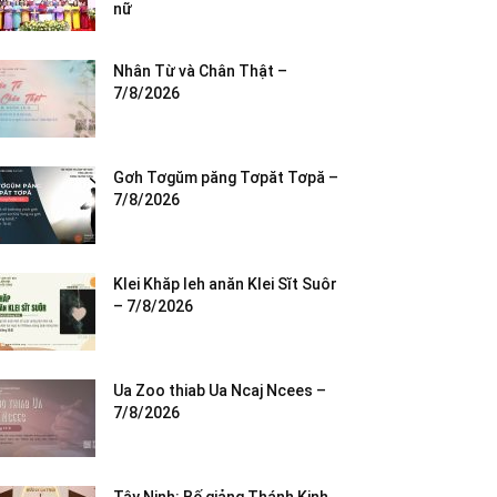
nữ
Nhân Từ và Chân Thật –
7/8/2026
Gơh Tơgŭm păng Tơpăt Tơpă –
7/8/2026
Klei Khăp leh anăn Klei Sĭt Suôr
– 7/8/2026
Ua Zoo thiab Ua Ncaj Ncees –
7/8/2026