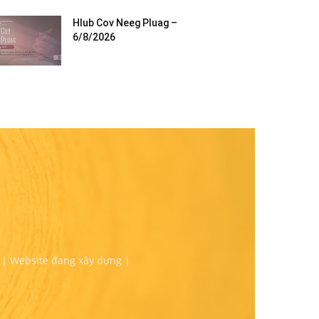
Hlub Cov Neeg Pluag –
6/8/2026
 | Website đang xây dựng |