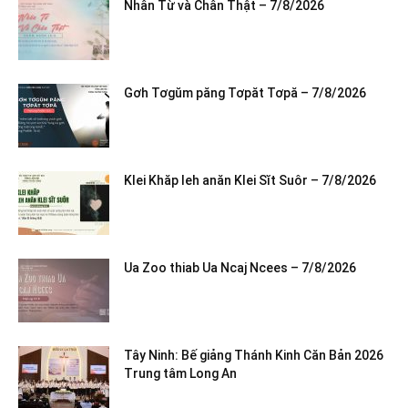
Nhân Từ và Chân Thật – 7/8/2026
Gơh Tơgŭm păng Tơpăt Tơpă – 7/8/2026
Klei Khăp leh anăn Klei Sĭt Suôr – 7/8/2026
Ua Zoo thiab Ua Ncaj Ncees – 7/8/2026
Tây Ninh: Bế giảng Thánh Kinh Căn Bản 2026
Trung tâm Long An