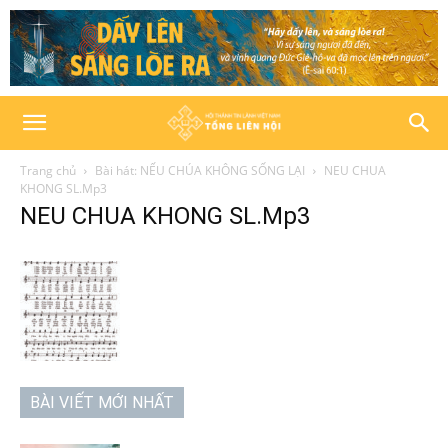
Trang chủ
Bài hát: NẾU CHÚA KHÔNG SỐNG LẠI
NEU CHUA
KHONG SL.Mp3
NEU CHUA KHONG SL.Mp3
BÀI VIẾT MỚI NHẤT