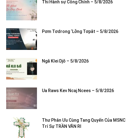
Thi Hành sự Công Chính – 5/8/2026
Pơm Tơdrong ‘Lơ̆ng Tơpăt – 5/8/2026
Ngă Klei Djŏ – 5/8/2026
Ua Raws Kev Ncaj Ncees – 5/8/2026
Thư Phân Ưu Cùng Tang Quyến Của MSNC
Trí Sự TRẦN VĂN RI