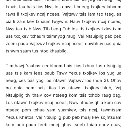
txhais tau hais tias Nws los daws tibneeg txojkev txhaum
raws li txojkev ncaj ncees. Vajtswv tsis lam tso tseg, es
cia li zam kev txhaum twjywm. Hauv txojkev ncaj ncees,
Nws tau txib Nws Tib Leeg Tub los ris txojkev txiav txim
uas txojkev txhaum tsimnyog raug. Vaj Ntsujplig pab peb
zeem paub Vajtswv txojkev ncaj ncees dawbhuv uas qhia
tshwm saum tus ntoo khaublig.
Timthawj Yauhas ceebtoom hais tias txhua tus ntsujplig
uas tsis kam lees paub Tswv Yexus txojkev los yug ua
neeg, ces tsis yog los ntawm Vajtswv los (nqe 3). Qhov
no qhia pom hais tias los ntawm txojkev hlub, Vaj
Ntsujplig tiv thaiv cov ntseeg kom tsis txhob raug dag.
Los ntawm txojkev ncaj ncees, Nws nthuav qhia kom cov
ntseeg pom txhua yam yuamkev, tsis ncaj, tawmtsam
Yexus Khetos. Vaj Ntsujplig pub peb muaj kev sojntsuam
kom peb paub feeb meej qhov tseeb thiab qhov cuav,