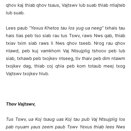
qhov kaj thiab qhov tsaus, Vajtswv lub suab thiab ntiajteb
lub suab.
Lees paub
“Yexus Khetos tau los yug ua neeg”
txhais tau
hais tias peb tso siab rau tus Tswv, raws Nws qab, thiab
txiav txim siab raws li Nws qhov tseeb. Nrog rau qhov
ntawd, peb kuj vamkhom Vaj Ntsujplig tshoov peb lub
siab, txhawb peb txojkev ntseeg, tiv thaiv peb dim ntawm
txojkev dag, thiab coj qhia peb kom totaub meej txog
Vajtswv txojkev hlub.
Thov Vajtswv,
Tus Tswv, ua Koj tsaug uas Koj tau pub Vaj Ntsujplig los
pab nyuam yaus zeem paub Tswv Yexus thiab lees Nws