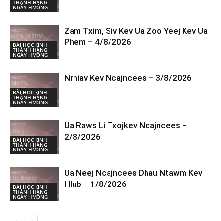
THÁNH HÀNG
NGÀY HMÔNG
Zam Txim, Siv Kev Ua Zoo Yeej Kev Ua
Phem – 4/8/2026
BÀI HỌC KINH
THÁNH HÀNG
NGÀY HMÔNG
Nrhiav Kev Ncajncees – 3/8/2026
BÀI HỌC KINH
THÁNH HÀNG
NGÀY HMÔNG
Ua Raws Li Txojkev Ncajncees –
2/8/2026
BÀI HỌC KINH
THÁNH HÀNG
NGÀY HMÔNG
Ua Neej Ncajncees Dhau Ntawm Kev
Hlub – 1/8/2026
BÀI HỌC KINH
THÁNH HÀNG
NGÀY HMÔNG