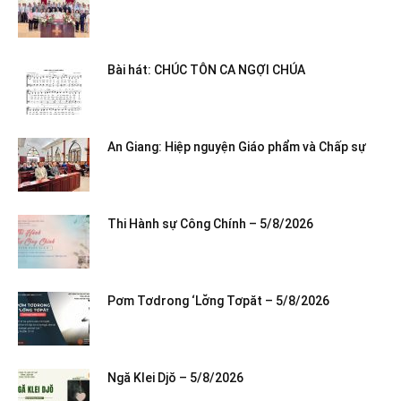
Bài hát: CHÚC TÔN CA NGỢI CHÚA
An Giang: Hiệp nguyện Giáo phẩm và Chấp sự
Thi Hành sự Công Chính – 5/8/2026
Pơm Tơdrong ‘Lơ̆ng Tơpăt – 5/8/2026
Ngă Klei Djŏ – 5/8/2026