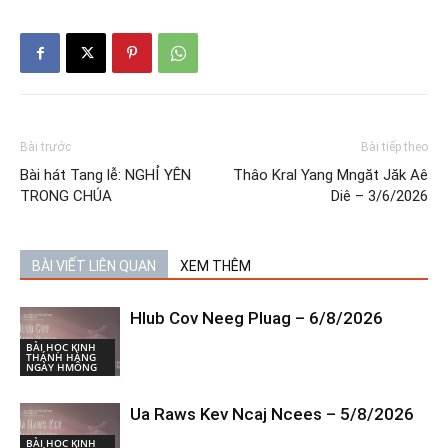
Bài trước
Bài tiếp theo
Bài hát Tang lễ: NGHỈ YÊN
Thâo Kral Yang Mngăt Jăk Aê
TRONG CHÚA
Diê – 3/6/2026
BÀI VIẾT LIÊN QUAN
XEM THÊM
Hlub Cov Neeg Pluag – 6/8/2026
BÀI HỌC KINH
THÁNH HÀNG
NGÀY HMÔNG
Ua Raws Kev Ncaj Ncees – 5/8/2026
BÀI HỌC KINH