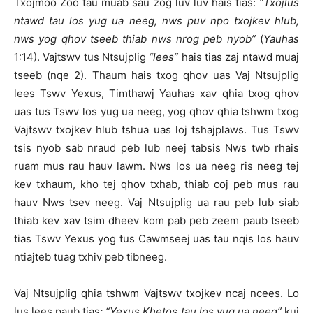
Txojmoo Zoo tau muab sau zog luv luv hais tias:
“Txojlus
ntawd tau los yug ua neeg, nws puv npo txojkev hlub,
nws yog qhov tseeb thiab nws nrog peb nyob”
(
Yauhas
1:14). Vajtswv tus Ntsujplig
“lees”
hais tias zaj ntawd muaj
tseeb (nqe 2). Thaum hais txog qhov uas Vaj Ntsujplig
lees Tswv Yexus, Timthawj Yauhas xav qhia txog qhov
uas tus Tswv los yug ua neeg, yog qhov qhia tshwm txog
Vajtswv txojkev hlub tshua uas loj tshajplaws. Tus Tswv
tsis nyob sab nraud peb lub neej tabsis Nws twb rhais
ruam mus rau hauv lawm. Nws los ua neeg ris neeg tej
kev txhaum, kho tej qhov txhab, thiab coj peb mus rau
hauv Nws tsev neeg. Vaj Ntsujplig ua rau peb lub siab
thiab kev xav tsim dheev kom pab peb zeem paub tseeb
tias Tswv Yexus yog tus Cawmseej uas tau nqis los hauv
ntiajteb tuag txhiv peb tibneeg.
Vaj Ntsujplig qhia tshwm Vajtswv txojkev ncaj ncees. Lo
lus lees paub tias
: “Yexus Khetos tau los yug ua neeg”
kuj