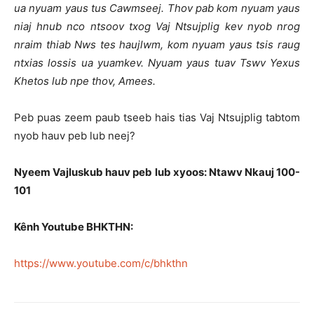
ua nyuam yaus tus Cawmseej. Thov pab kom nyuam yaus
niaj hnub nco ntsoov txog Vaj Ntsujplig kev nyob nrog
nraim thiab Nws tes haujlwm, kom nyuam yaus tsis raug
ntxias lossis ua yuamkev. Nyuam yaus tuav Tswv Yexus
Khetos lub npe thov, Amees.
Peb puas zeem paub tseeb hais tias Vaj Ntsujplig tabtom
nyob hauv peb lub neej?
Nyeem Vajluskub hauv peb lub xyoos: Ntawv Nkauj 100-
101
Kênh Youtube BHKTHN:
https://www.youtube.com/c/bhkthn