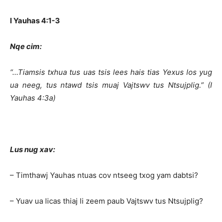
I Yauhas 4:1-3
Nqe cim:
“…Tiamsis txhua tus uas tsis lees hais tias Yexus los yug
ua neeg, tus ntawd tsis muaj Vajtswv tus Ntsujplig.” (I
Yauhas 4:3a)
Lus nug xav:
– Timthawj Yauhas ntuas cov ntseeg txog yam dabtsi?
– Yuav ua licas thiaj li zeem paub Vajtswv tus Ntsujplig?