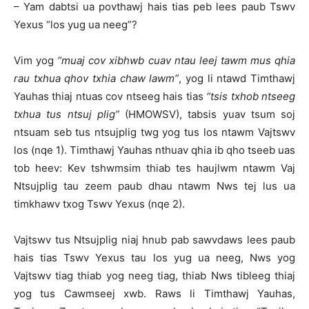
– Yam dabtsi ua povthawj hais tias peb lees paub Tswv
Yexus “los yug ua neeg”?
Vim yog
“muaj cov xibhwb cuav ntau leej tawm mus qhia
rau txhua qhov txhia chaw lawm”
, yog li ntawd Timthawj
Yauhas thiaj ntuas cov ntseeg hais tias
“tsis txhob ntseeg
txhua tus ntsuj plig”
(HMOWSV), tabsis yuav tsum soj
ntsuam seb tus ntsujplig twg yog tus los ntawm Vajtswv
los (nqe 1). Timthawj Yauhas nthuav qhia ib qho tseeb uas
tob heev: Kev tshwmsim thiab tes haujlwm ntawm Vaj
Ntsujplig tau zeem paub dhau ntawm Nws tej lus ua
timkhawv txog Tswv Yexus (nqe 2).
Vajtswv tus Ntsujplig niaj hnub pab sawvdaws lees paub
hais tias Tswv Yexus tau los yug ua neeg, Nws yog
Vajtswv tiag thiab yog neeg tiag, thiab Nws tibleeg thiaj
yog tus Cawmseej xwb. Raws li Timthawj Yauhas,