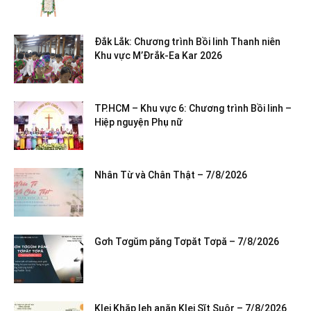
Đắk Lắk: Chương trình Bồi linh Thanh niên
Khu vực M’Đrắk-Ea Kar 2026
TP.HCM – Khu vực 6: Chương trình Bồi linh –
Hiệp nguyện Phụ nữ
Nhân Từ và Chân Thật – 7/8/2026
Gơh Tơgŭm păng Tơpăt Tơpă – 7/8/2026
Klei Khăp leh anăn Klei Sĭt Suôr – 7/8/2026