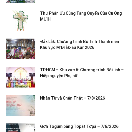
Thư Phân Ưu Cùng Tang Quyến Của Cụ Ông
MƯIH
Đắk Lắk: Chương trình Bồi linh Thanh niên
Khu vực M’Đrắk-Ea Kar 2026
TP.HCM – Khu vực 6: Chương trình Bồi linh –
Hiệp nguyện Phụ nữ
Nhân Từ và Chân Thật – 7/8/2026
Gơh Tơgŭm păng Tơpăt Tơpă – 7/8/2026