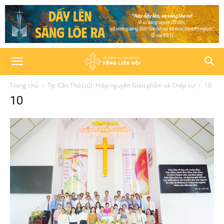
Trang chủ
Tp. Cần Thơ (cũ): Hiệp nguyện Giáo phẩm và Chấp sự
10
10