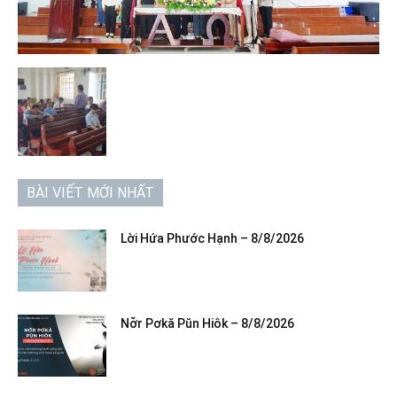
BÀI VIẾT MỚI NHẤT
Lời Hứa Phước Hạnh – 8/8/2026
Nơ̆r Pơkă Pŭn Hiôk – 8/8/2026