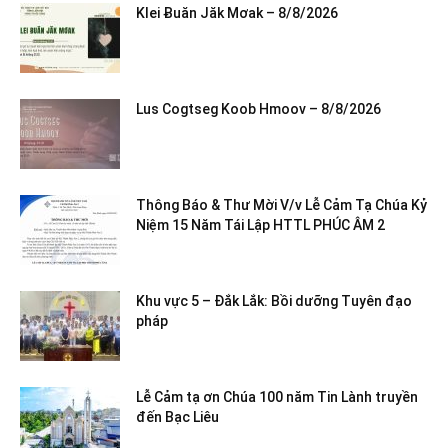
Klei Ƀuăn Jăk Mơak – 8/8/2026
Lus Cogtseg Koob Hmoov – 8/8/2026
Thông Báo & Thư Mời V/v Lễ Cảm Tạ Chúa Kỷ
Niệm 15 Năm Tái Lập HTTL PHÚC ÂM 2
Khu vực 5 – Đắk Lắk: Bồi dưỡng Tuyên đạo
pháp
Lễ Cảm tạ ơn Chúa 100 năm Tin Lành truyền
đến Bạc Liêu