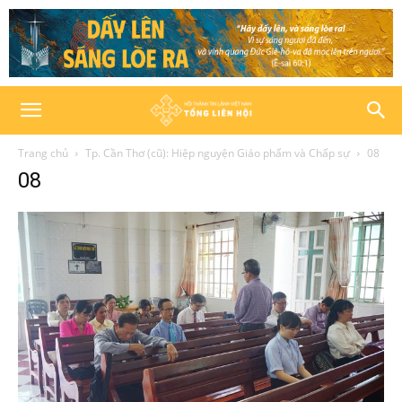
Trang chủ
Tp. Cần Thơ (cũ): Hiệp nguyện Giáo phẩm và Chấp sự
08
08