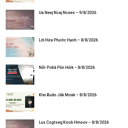
Ua Neej Ncaj Ncees – 9/8/2026
Lời Hứa Phước Hạnh – 8/8/2026
Nơ̆r Pơkă Pŭn Hiôk – 8/8/2026
Klei Ƀuăn Jăk Mơak – 8/8/2026
Lus Cogtseg Koob Hmoov – 8/8/2026