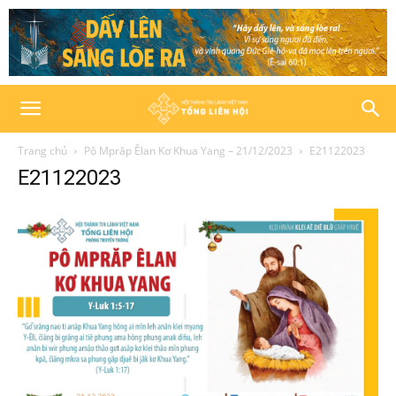
Trang chủ
Pô Mprăp Êlan Kơ Khua Yang – 21/12/2023
E21122023
E21122023