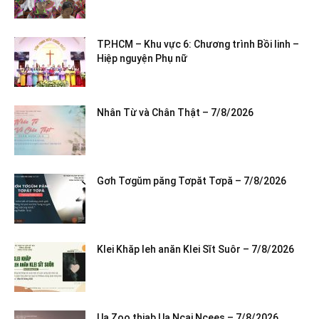
TP.HCM – Khu vực 6: Chương trình Bồi linh –
Hiệp nguyện Phụ nữ
Nhân Từ và Chân Thật – 7/8/2026
Gơh Tơgŭm păng Tơpăt Tơpă – 7/8/2026
Klei Khăp leh anăn Klei Sĭt Suôr – 7/8/2026
Ua Zoo thiab Ua Ncaj Ncees – 7/8/2026