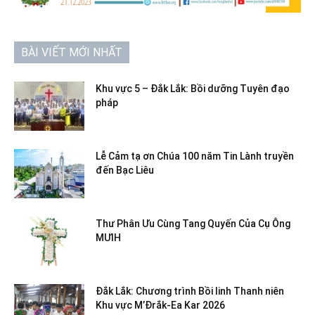
BÀI VIẾT MỚI NHẤT
Khu vực 5 – Đắk Lắk: Bồi dưỡng Tuyên đạo
pháp
Lễ Cảm tạ ơn Chúa 100 năm Tin Lành truyền
đến Bạc Liêu
Thư Phân Ưu Cùng Tang Quyến Của Cụ Ông
MƯIH
Đắk Lắk: Chương trình Bồi linh Thanh niên
Khu vực M’Đrắk-Ea Kar 2026