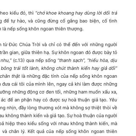
eo kiểu đó, thì
“chớ khoe khoang hay dùng lời dối trá
́ng để tự hào, và cũng đừng cố gắng bao biện, cố tình
n là nếp sống khôn ngoan thiên thượng.
 từ Đức Chúa Trời và chỉ có thể đến với những người
trần gian, giữa thiên hạ. Sự khôn ngoan đó được bày tỏ
 nhu,”
(c.13) qua nếp sống
“thanh sạch”, “hiếu hòa, dịu
bông trái tốt lành, không chút thành kiến hay giả dối”
chân thật
là những đặc tính của nếp sống khôn ngoan
 đưa cái tôi của mình lên, ngay cả khi làm được những
ưỡng những động cơ đen tối, những ham muốn xấu xa,
u ác để an phận hay có được sự hoà thuận giả tạo.
Yêu
ng nhịn, đầy lòng thương xót mà không sợ thiệt thòi về
au không thành kiến và giả tạo. Sự hoà thuận của người
oả hiệp theo kiểu sống với nhau không thành kiến, mà
u, và chân lý. Kết quả của nếp sống khôn ngoan thiên