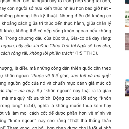
oan, hiểu biết là người bày tỏ trong nếp sống tốt đẹp,
ày nay con người sở hữu kiến thức nhiều hơn bao giờ hết –
ờ những phương tiện kỹ thuật. Nhưng điều đó không có
 khoảng cách giữa tri thức đến thực hành, giữa chân lý
ặt khác, không thể có nếp sống khôn ngoan nếu không
ết. Trong chương đầu của bức thư, Gia-cơ đã dạy rằng:
ngoan, hãy cầu xin Đức Chúa Trời thì Ngài sẽ ban cho,
cách rộng rãi, không lời phiền trách”
(1:5 TTHĐ).
ên thượng, là điều mà những công dân thiên quốc cần theo
: sự khôn ngoan
“thuộc về thế gian, xác thịt và ma quỷ”
nhưng nguồn gốc của nó và chuẩn mực đánh giá mức độ
ác thịt – ma quỷ
. Sự “khôn ngoan” này thật ra là gian
ệt, mà ma quỷ rất ưa thích. Động cơ của lối sống “khôn
trong lòng” (c.14), nghĩa là không muốn thua kém hay
lướt và làm mọi cách cốt để được phần hơn về mình và
 sống “khôn ngoan” này cho rằng “Thật thà thẳng thắn
 lên!” Tham vọng, cơ hội, bon chen được cho là tốt vì nhờ