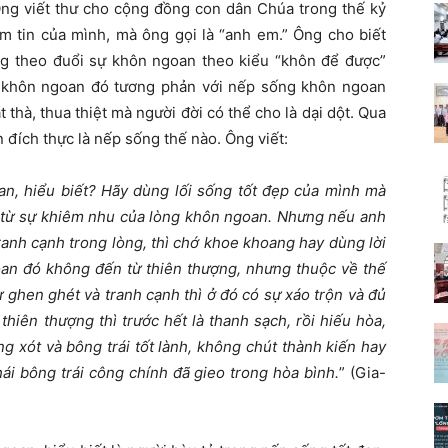
g viết thư cho cộng đồng con dân Chúa trong thế kỷ
m tin của mình, mà ông gọi là “anh em.” Ông cho biết
ng theo đuổi sự khôn ngoan theo kiểu “khôn để được”
 khôn ngoan đó tương phản với nếp sống khôn ngoan
à, thua thiệt mà người đời có thể cho là dại dột. Qua
đích thực là nếp sống thế nào. Ông viết:
an, hiểu biết? Hãy dùng lối sống tốt đẹp của mình mà
t từ sự khiêm nhu của lòng khôn ngoan. Nhưng nếu anh
anh cạnh trong lòng, thì chớ khoe khoang hay dùng lời
goan đó không đến từ thiên thượng, nhưng thuộc về thế
sự ghen ghét và tranh cạnh thì ở đó có sự xáo trộn và đủ
hiên thượng thì trước hết là thanh sạch, rồi hiếu hòa,
g xót và bông trái tốt lành, không chút thành kiến hay
hái bông trái công chính đã gieo trong hòa bình.
” (Gia-