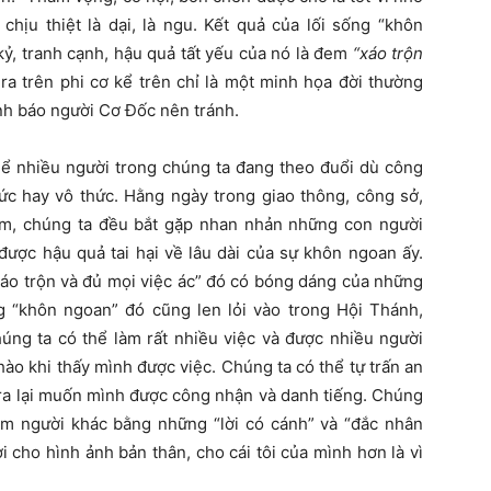
chịu thiệt là dại, là ngu. Kết quả của lối sống “khôn
 kỷ, tranh cạnh, hậu quả tất yếu của nó là đem
“xáo trộn
ra trên phi cơ kể trên chỉ là một minh họa đời thường
nh báo người Cơ Đốc nên tránh.
ó thể nhiều người trong chúng ta đang theo đuổi dù công
hức hay vô thức. Hằng ngày trong giao thông, công sở,
ảm, chúng ta đều bắt gặp nhan nhản những con người
được hậu quả tai hại về lâu dài của sự khôn ngoan ấy.
xáo trộn và đủ mọi việc ác” đó có bóng dáng của những
 “khôn ngoan” đó cũng len lỏi vào trong Hội Thánh,
ng ta có thể làm rất nhiều việc và được nhiều người
hào khi thấy mình được việc. Chúng ta có thể tự trấn an
 ra lại muốn mình được công nhận và danh tiếng. Chúng
âm người khác bằng những “lời có cánh” và “đắc nhân
 cho hình ảnh bản thân, cho cái tôi của mình hơn là vì