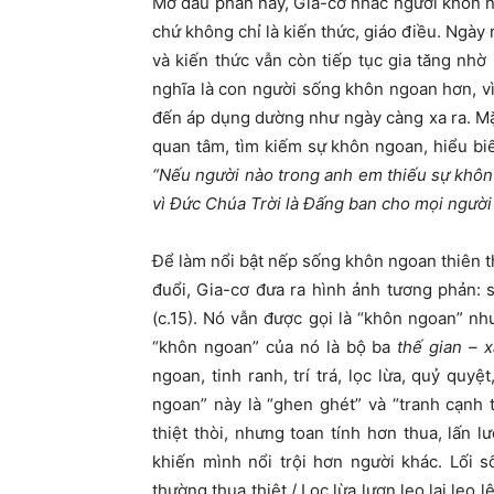
Mở đầu phần này, Gia-cơ nhắc người khôn ng
chứ không chỉ là kiến thức, giáo điều. Ng
và kiến thức vẫn còn tiếp tục gia tăng nh
nghĩa là con người sống khôn ngoan hơn, vì
đến áp dụng dường như ngày càng xa ra. M
quan tâm, tìm kiếm sự khôn ngoan, hiểu bi
“Nếu người nào trong anh em thiếu sự khôn 
vì Đức Chúa Trời là Đấng ban cho mọi người 
Để làm nổi bật nếp sống khôn ngoan thi
đuổi, Gia-cơ đưa ra hình ảnh tương phản
(c.15). Nó vẫn được gọi là “khôn ngoan” 
“khôn ngoan” của nó là bộ ba
thế gian – x
ngoan, tinh ranh, trí trá, lọc lừa, quỷ quy
ngoan” này là “ghen ghét” và “tranh cạnh 
thiệt thòi, nhưng toan tính hơn thua, lấn 
khiến mình nổi trội hơn người khác. Lối
thường thua thiệt / Lọc lừa lươn lẹo lại leo