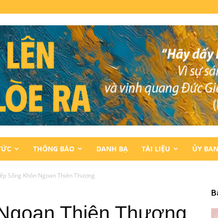
TỨC
THÔNG BÁO
DANH BẠ
TÀI LIỆU
ỦY BA
ếp Sống Khôn Ngoan Thiên Thượng
B
Ngoan Thiên Thượng