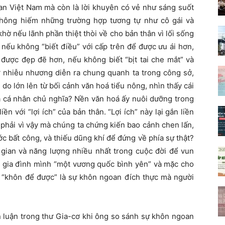
an Việt Nam mà còn là lời khuyên có vẻ như sáng suốt
hông hiếm những trường hợp tương tự như cô gái và
 khờ nếu lãnh phần thiệt thòi về cho bản thân vì lối sống
 nếu không “biết điều” với cấp trên để được ưu ái hơn,
được đẹp đẽ hơn, nếu không biết “bịt tai che mắt” và
ự nhiễu nhương diễn ra chung quanh ta trong công sở,
do lớn lên từ bối cảnh văn hoá tiểu nông, nhìn thấy cái
và cá nhân chủ nghĩa? Nền văn hoá ấy nuôi dưỡng trong
n với “lợi ích” của bản thân. “Lợi ích” này lại gắn liền
g phải vì vậy mà chúng ta chứng kiến bao cảnh chen lấn,
ước bất công, và thiếu dũng khí để đứng về phía sự thật?
 gian và năng lượng nhiều nhất trong cuộc đời để vun
, gia đình mình “một vương quốc bình yên” và mặc cho
y “khôn để được” là sự khôn ngoan đích thực mà người
c bàn luận trong thư Gia-cơ khi ông so sánh sự khôn ngoan