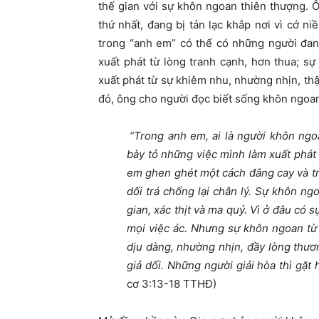
thế gian với sự khôn ngoan thiên thượng. Ôn
thứ nhất, đang bị tản lạc khắp nơi vì cớ niề
trong “anh em” có thể có những người đa
xuất phát từ lòng tranh cạnh, hơn thua; sự
xuất phát từ sự khiêm nhu, nhường nhịn, thật th
đó, ông cho người đọc biết sống khôn ngoan 
“
Trong anh em, ai là người khôn ngo
bày tỏ những việc mình làm xuất phá
em ghen ghét một cách đắng cay và tr
dối trá chống lại chân lý. Sự khôn n
gian, xác thịt và ma quỷ. Vì ở đâu có 
mọi việc ác. Nhưng sự khôn ngoan từ t
dịu dàng, nhường nhịn, đầy lòng thươn
giả dối. Những người giải hòa thì gặt 
cơ 3:13-18 TTHĐ)