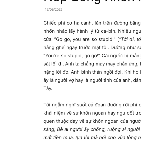
Lành
18/09/2023
Việt
Chiếc phi cơ hạ cánh, lăn trên đường băng
Nam
nhốn nháo lấy hành lý từ ca-bin. Nhiều ngư
cửa. “Go go, you are so stupid!” [
“Tới đi, t
hàng ghế ngay trước mặt tôi. Dường như sợ 
“You’re so stupid, go go!” Cái người bị mắn
sát lối đi. Anh ta chẳng mảy may phản ứng,
nặng lời đó. Anh bình thản ngồi đợi. Khi họ
ấy là người vợ hay là người tình của anh, d
Tây.
Tôi ngẫm nghĩ suốt cả đoạn đường rời phi c
khái niệm về sự khôn ngoan hay ngu dốt tr
quen thuộc dạy về sự khôn ngoan của người
sáng; Bè ai người ấy chống, ruộng ai người
mất tiền mua, lựa lời mà nói cho vừa lòng 