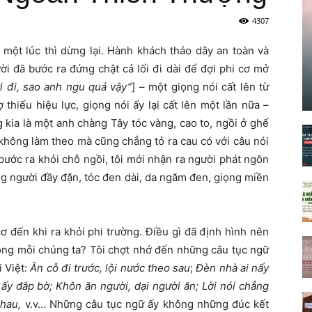
4307
 một lúc thì dừng lại. Hành khách tháo dây an toàn và
ời đã bước ra đứng chật cả lối đi dài để đợi phi cơ mở
ới đi, sao anh ngu quá vậy”
] – một giọng nói cất lên từ
thiếu hiệu lực, giọng nói ấy lại cất lên một lần nữa –
g kia là một anh chàng Tây tóc vàng, cao to, ngồi ở ghế
 không làm theo mà cũng chẳng tỏ ra cau có với câu nói
 bước ra khỏi chỗ ngồi, tôi mới nhận ra người phát ngôn
áng người đầy đặn, tóc đen dài, da ngăm đen, giọng miền
ơ đến khi ra khỏi phi trường. Điều gì đã định hình nên
ong mỗi chúng ta? Tôi chợt nhớ đến những câu tục ngữ
 Việt:
Ăn cỗ đi trước, lội nước theo sau
;
Đèn nhà ai nấy
 ấy đắp bờ; Khôn ăn người, dại người ăn; Lời nói chẳng
nhau,
v.v… Những câu tục ngữ ấy không những đúc kết