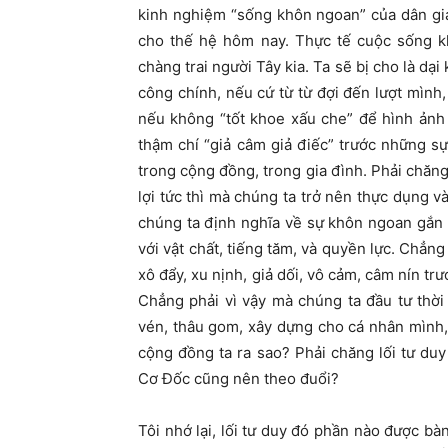
kinh nghiệm “sống khôn ngoan” của dân gi
cho thế hệ hôm nay. Thực tế cuộc sống k
chàng trai người Tây kia. Ta sẽ bị cho là dại
công chính, nếu cứ từ từ đợi đến lượt mình,
nếu không “tốt khoe xấu che” để hình ảnh 
thậm chí “giả câm giả điếc” trước những s
trong cộng đồng, trong gia đình. Phải chăng 
lợi tức thì mà chúng ta trở nên thực dụng 
chúng ta định nghĩa về sự khôn ngoan gắn liề
với vật chất, tiếng tăm, và quyền lực. Chẳn
xô đẩy, xu nịnh, giả dối, vô cảm, câm nín tr
Chẳng phải vì vậy mà chúng ta đầu tư thời
vén, thâu gom, xây dựng cho cá nhân mình
cộng đồng ta ra sao? Phải chăng lối tư du
Cơ Đốc cũng nên theo đuổi?
Tôi nhớ lại, lối tư duy đó phần nào đượ