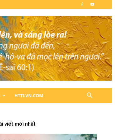
N
HTTLVN.COM
ài viết mới nhất