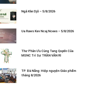
Ngă Klei Djŏ – 5/8/2026
Ua Raws Kev Ncaj Ncees – 5/8/2026
Thư Phân Ưu Cùng Tang Quyến Của
MSNC Trí Sự TRẦN VĂN RI
TP. Đà Nẵng: Hiệp nguyện Giáo phẩm
tháng 8/2026