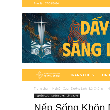
Thứ Sáu 07/08/2026
Hội
TRANG CHỦ
TIN 
Thánh
Trang chủ
Nghiên Cứu - Dưỡng Linh - Lời Chứng
N
Nghiên Cứu - Dưỡng Linh - Lời Chứng
Tin
Nếp Sống Khôn 