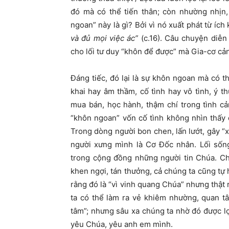
đó mà có thể tiến thân; còn nhường nhịn, 
ngoan” này là gì? Bởi vì nó xuất phát từ ích
và đủ mọi việc ác”
(c.16). Câu chuyện diễn 
cho lối tư duy “khôn để được” mà Gia-cơ cả
Đáng tiếc, đó lại là sự khôn ngoan mà c
khai hay âm thầm, cố tình hay vô tình, ý t
mua bán, học hành, thậm chí trong tình c
“khôn ngoan” vốn cố tình không nhìn thấy 
Trong dòng người bon chen, lấn lướt, gây “
người xưng mình là Cơ Đốc nhân. Lối sống
trong cộng đồng những người tin Chúa. Chú
khen ngợi, tán thưởng, cả chúng ta cũng tự 
rằng đó là “vì vinh quang Chúa” nhưng thật
ta có thể làm ra vẻ khiêm nhường, quan t
tâm”; nhưng sâu xa chúng ta nhờ đó được lợi
yêu Chúa, yêu anh em mình.