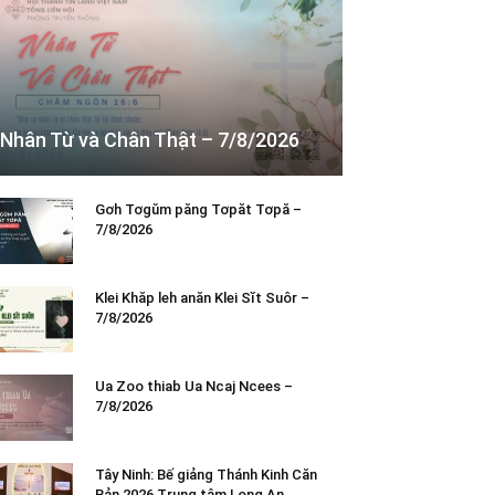
Nhân Từ và Chân Thật – 7/8/2026
Gơh Tơgŭm păng Tơpăt Tơpă –
7/8/2026
Klei Khăp leh anăn Klei Sĭt Suôr –
7/8/2026
Ua Zoo thiab Ua Ncaj Ncees –
7/8/2026
Tây Ninh: Bế giảng Thánh Kinh Căn
Bản 2026 Trung tâm Long An