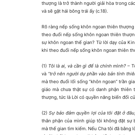
thượng là trở thành người giải hòa trong cá
và sẽ gặt hái bông trái ấy (c.18).
Rõ ràng nếp sống khôn ngoan thiên thượng là
theo đuổi nếp sống khôn ngoan thiên thượng
sự khôn ngoan thế gian? Từ lời dạy của Ki
khi theo đuổi nếp sống khôn ngoan thiên t
(1)
Tôi là ai, và cần gì để là chính mình?
– Tô
và
“trở nên người dự phần vào bản tính thi
mà theo đuổi lối sống “khôn ngoan” trần gia
giáo mà chưa thật sự có danh phận thiên t
thượng, tức là Lời có quyền năng biến đổi cu
(2)
Sự bảo đảm quyền lợi của tôi đặt ở đâu
thân phận của mình giúp tôi không đặt sự
mà thế gian tìm kiếm. Nếu Cha tôi đã bằng lò