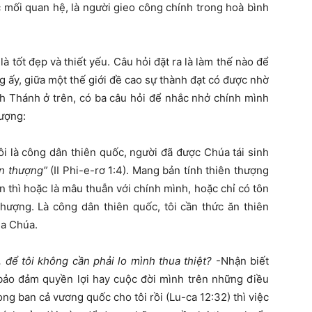
c mối quan hệ, là người gieo công chính trong hoà bình
 tốt đẹp và thiết yếu. Câu hỏi đặt ra là làm thế nào để
 ấy, giữa một thế giới đề cao sự thành đạt có được nhờ
nh Thánh ở trên, có ba câu hỏi để nhắc nhở chính mình
hượng:
i là công dân thiên quốc, người đã được Chúa tái sinh
ên thượng”
(II Phi-e-rơ 1:4). Mang bản tính thiên thượng
n thì hoặc là mâu thuẫn với chính mình, hoặc chỉ có tôn
hượng. Là công dân thiên quốc, tôi cần thức ăn thiên
̉a Chúa.
, để tôi không cần phải lo mình thua thiệt?
-Nhận biết
 bảo đảm quyền lợi hay cuộc đời mình trên những điều
ng ban cả vương quốc cho tôi rồi (Lu-ca 12:32) thì việc