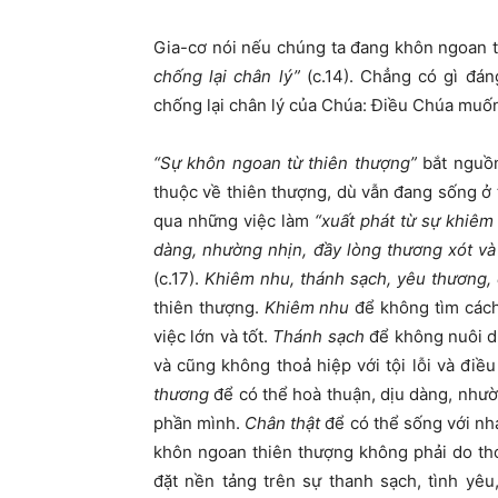
Gia-cơ nói nếu chúng ta đang khôn ngoan th
chống lại chân lý”
(c.14). Chẳng có gì đa
chống lại chân lý của Chúa: Điều Chúa muố
“Sự khôn ngoan từ thiên thượng”
bắt nguồn
thuộc về thiên thượng, dù vẫn đang sống ở 
qua những việc làm
“xuất phát từ sự khiêm
dàng, nhường nhịn, đầy lòng thương xót và 
(c.17).
Khiêm nhu, thánh sạch, yêu thương, 
thiên thượng.
Khiêm nhu
để không tìm cách
việc lớn và tốt.
Thánh sạch
để không nuôi d
và cũng không thoả hiệp với tội lỗi và điề
thương
để có thể hoà thuận, dịu dàng, nhườ
phần mình.
Chân thật
để có thể sống với nh
khôn ngoan thiên thượng không phải do th
đặt nền tảng trên sự thanh sạch, tình yê