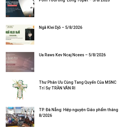
Pơm Tơdrong ‘Lơ̆ng Tơpăt – 5/8/2026
Ngă Klei Djŏ – 5/8/2026
Ua Raws Kev Ncaj Ncees – 5/8/2026
Thư Phân Ưu Cùng Tang Quyến Của MSNC
Trí Sự TRẦN VĂN RI
TP. Đà Nẵng: Hiệp nguyện Giáo phẩm tháng
8/2026