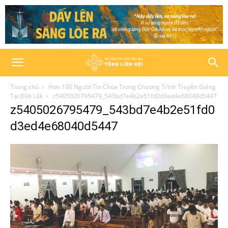
Trang chủ
Hơn 100 Người Tin Chúa Trong Chương Trình Truyền Giảng
Tại Đắk Lắk
z5405026795479_543bd7e4b2e51fd0d3ed4e68040d5447
z5405026795479_543bd7e4b2e51fd0
d3ed4e68040d5447