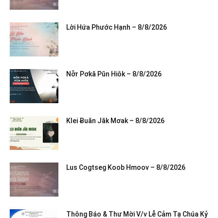
Lời Hứa Phước Hạnh – 8/8/2026
Nơ̆r Pơkă Pŭn Hiôk – 8/8/2026
Klei Ƀuăn Jăk Mơak – 8/8/2026
Lus Cogtseg Koob Hmoov – 8/8/2026
Thông Báo & Thư Mời V/v Lễ Cảm Tạ Chúa Kỷ