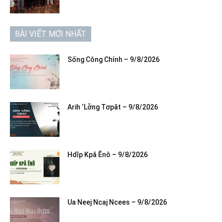
BÀI VIẾT MỚI NHẤT
Sống Công Chính – 9/8/2026
Arih ‘Lơ̆ng Tơpăt – 9/8/2026
Hdĭp Kpă Ênô – 9/8/2026
Ua Neej Ncaj Ncees – 9/8/2026