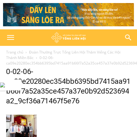
Trang chủ
Đoàn Thường Trực Tổng Liên Hội Thăm Viếng Các Hội
Thánh Miền Bắc
0-02-06-
ca09e20280ec354bb6395bd7415aa91b66f7a52a35ce457a37e0b92d523694
0-02-06-
ca09e20280ec354bb6395bd7415aa91
b66f7a52a35ce457a37e0b92d523694
a2_9cf36a71467f5e76