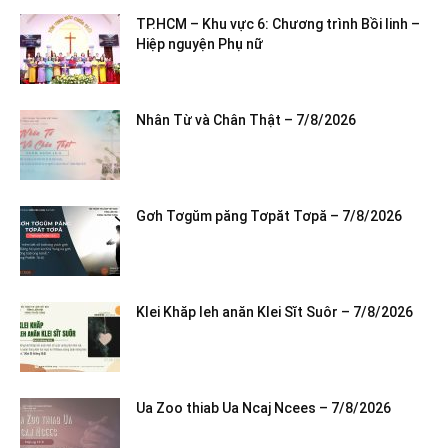
TP.HCM – Khu vực 6: Chương trình Bồi linh –
Hiệp nguyện Phụ nữ
Nhân Từ và Chân Thật – 7/8/2026
Gơh Tơgŭm păng Tơpăt Tơpă – 7/8/2026
Klei Khăp leh anăn Klei Sĭt Suôr – 7/8/2026
Ua Zoo thiab Ua Ncaj Ncees – 7/8/2026