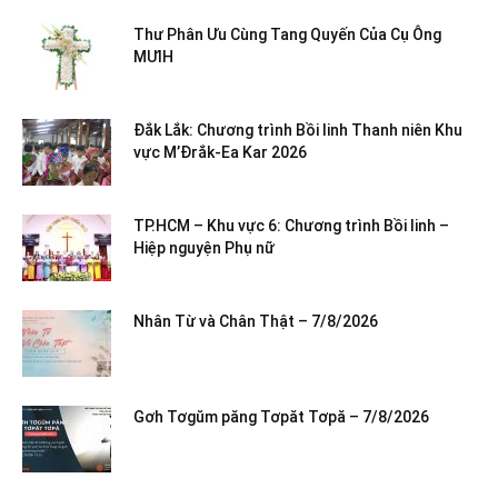
Thư Phân Ưu Cùng Tang Quyến Của Cụ Ông
MƯIH
Đắk Lắk: Chương trình Bồi linh Thanh niên Khu
vực M’Đrắk-Ea Kar 2026
TP.HCM – Khu vực 6: Chương trình Bồi linh –
Hiệp nguyện Phụ nữ
Nhân Từ và Chân Thật – 7/8/2026
Gơh Tơgŭm păng Tơpăt Tơpă – 7/8/2026