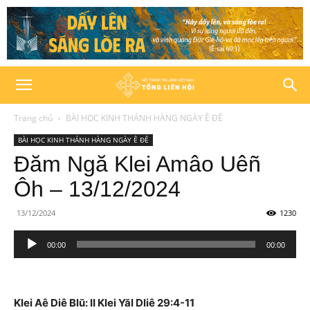
Trang chủ
BÀI HỌC KINH THÁNH HÀNG NGÀY Ê ĐÊ
BÀI HỌC KINH THÁNH HÀNG NGÀY Ê ĐÊ
Đăm Ngă Klei Amâo Uêñ
Ôh – 13/12/2024
13/12/2024
1230
Trình
00:00
00:00
phát
âm
thanh
Klei Aê Diê Blŭ: II Klei Yăl Dliê 29:4-11