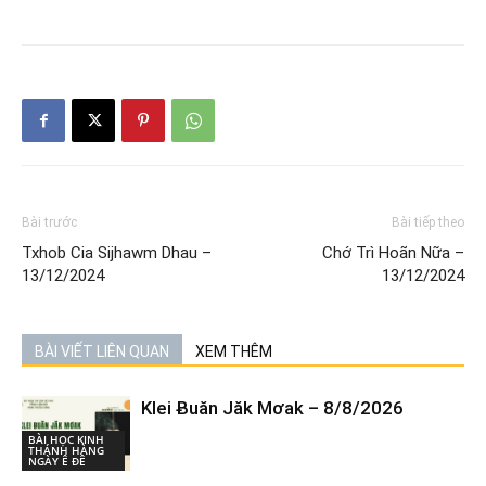
Bài trước
Bài tiếp theo
Txhob Cia Sijhawm Dhau –
Chớ Trì Hoãn Nữa –
13/12/2024
13/12/2024
BÀI VIẾT LIÊN QUAN
XEM THÊM
Klei Ƀuăn Jăk Mơak – 8/8/2026
BÀI HỌC KINH
THÁNH HÀNG
NGÀY Ê ĐÊ