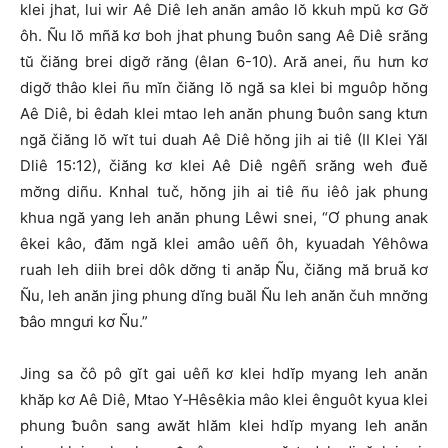
klei jhat, lui wir Aê Diê leh anăn amâo lŏ kkuh mpŭ kơ Gơ̆
ôh. Ñu lŏ mñă kơ boh jhat phung ƀuôn sang Aê Diê srăng
tŭ čiăng brei digơ̆ răng (êlan 6-10). Ară anei, ñu hưn kơ
digơ̆ thâo klei ñu mĭn čiăng lŏ ngă sa klei bi mguôp hŏng
Aê Diê, bi êdah klei mtao leh anăn phung ƀuôn sang ktưn
ngă čiăng lŏ wĭt tui duah Aê Diê hŏng jih ai tiê (II Klei Yăl
Dliê 15:12), čiăng kơ klei Aê Diê ngêñ srăng weh đuĕ
mơ̆ng diñu. Knhal tuč, hŏng jih ai tiê ñu iêô jak phung
khua ngă yang leh anăn phung Lêwi snei, “Ơ phung anak
êkei kâo, đăm ngă klei amâo uêñ ôh, kyuadah Yêhôwa
ruah leh diih brei dôk dơ̆ng ti anăp Ñu, čiăng mă bruă kơ
Ñu, leh anăn jing phung dĭng buăl Ñu leh anăn čuh mnơ̆ng
ƀâo mngưi kơ Ñu.”
Jing sa čô pô gĭt gai uêñ kơ klei hdĭp myang leh anăn
khăp kơ Aê Diê, Mtao Y‑Hêsêkia mâo klei ênguôt kyua klei
phung ƀuôn sang awăt hlăm klei hdĭp myang leh anăn