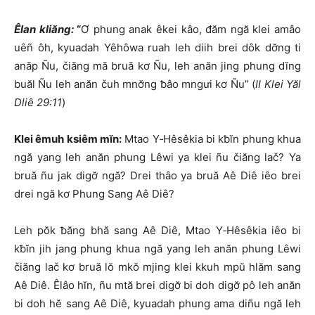
Êlan kliăng:
“
Ơ phung anak êkei kâo, đăm ngă klei amâo
uêñ ôh, kyuadah Yêhôwa ruah leh diih brei dôk dơ̆ng ti
anăp Ñu, čiăng mă bruă kơ Ñu, leh anăn jing phung dĭng
buăl Ñu leh anăn čuh mnơ̆ng ƀâo mngưi kơ Ñu” (
II Klei Yăl
Dliê 29:11
)
Klei êmuh ksiêm mĭn:
Mtao Y‑Hêsêkia bi kƀĭn phung khua
ngă yang leh anăn phung Lêwi ya klei ñu čiăng lač? Ya
bruă ñu jak digơ̆ ngă? Drei thâo ya bruă Aê Diê iêo brei
drei ngă kơ Phung Sang Aê Diê?
Leh pŏk ƀăng bhă sang Aê Diê, Mtao Y‑Hêsêkia iêo bi
kƀĭn jih jang phung khua ngă yang leh anăn phung Lêwi
čiăng lač kơ bruă lŏ mkŏ mjing klei kkuh mpŭ hlăm sang
Aê Diê. Êlâo hĭn, ñu mtă brei digơ̆ bi doh digơ̆ pô leh anăn
bi doh hĕ sang Aê Diê, kyuadah phung ama diñu ngă leh