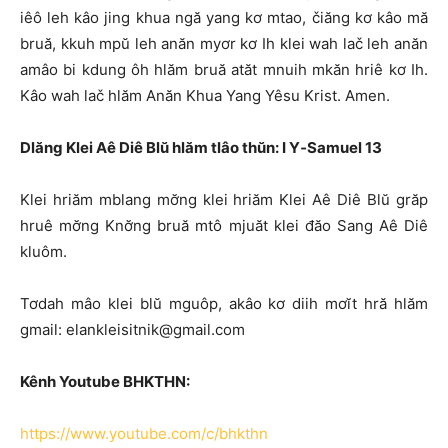
iêô leh kâo jing khua ngă yang kơ mtao, čiăng kơ kâo mă
bruă, kkuh mpŭ leh anăn myơr kơ Ih klei wah lač leh anăn
amâo bi kdung ôh hlăm bruă atăt mnuih mkăn hriê kơ Ih.
Kâo wah lač hlăm Anăn Khua Yang Yêsu Krist. Amen.
Dlăng Klei Aê Diê Blŭ hlăm tlâo thŭn: I Y‑Samuel 13
Klei hriăm mblang mơ̆ng klei hriăm Klei Aê Diê Blŭ grăp
hruê mơ̆ng Knơ̆ng bruă mtô mjuăt klei đăo Sang Aê Diê
kluôm.
Tơdah mâo klei blŭ mguôp, akâo kơ diih mơĭt hră hlăm
gmail: elankleisitnik@gmail.com
Kênh Youtube BHKTHN:
https://www.youtube.com/c/bhkthn