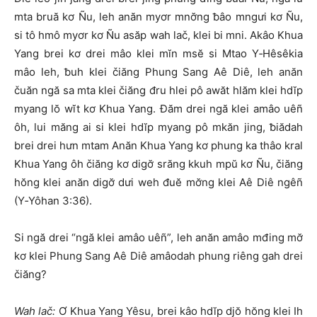
mta bruă kơ Ñu, leh anăn myơr mnơ̆ng ƀâo mngưi kơ Ñu,
si tô hmô myơr kơ Ñu asăp wah lač, klei bi mni. Akâo Khua
Yang brei kơ drei mâo klei mĭn msĕ si Mtao Y‑Hêsêkia
mâo leh, ƀuh klei čiăng Phung Sang Aê Diê, leh anăn
čuăn ngă sa mta klei čiăng đru hlei pô awăt hlăm klei hdĭp
myang lŏ wĭt kơ Khua Yang. Đăm drei ngă klei amâo uêñ
ôh, lui măng ai si klei hdĭp myang pô mkăn jing, ƀiădah
brei drei hưn mtam Anăn Khua Yang kơ phung ka thâo kral
Khua Yang ôh čiăng kơ digơ̆ srăng kkuh mpŭ kơ Ñu, čiăng
hŏng klei anăn digơ̆ dưi weh đuĕ mơ̆ng klei Aê Diê ngêñ
(Y‑Yôhan 3:36).
Si ngă drei “ngă klei amâo uêñ”, leh anăn amâo mđing mơ̆
kơ klei Phung Sang Aê Diê amâodah phung riêng gah drei
čiăng?
Wah lač:
Ơ Khua Yang Yêsu, brei kâo hdĭp djŏ hŏng klei Ih