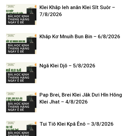
Klei Khăp leh anăn Klei Sĭt Suôr –
7/8/2026
BÀI HỌC KINH
THÁNH HÀNG
NGÀY Ê ĐÊ
Khăp Kơ Mnuih Bun Ƀin – 6/8/2026
BÀI HỌC KINH
THÁNH HÀNG
NGÀY Ê ĐÊ
Ngă Klei Djŏ – 5/8/2026
BÀI HỌC KINH
THÁNH HÀNG
NGÀY Ê ĐÊ
Pap Brei, Brei Klei Jăk Dưi Hĭn Hŏng
Klei Jhat – 4/8/2026
BÀI HỌC KINH
THÁNH HÀNG
NGÀY Ê ĐÊ
Tui Tiŏ Klei Kpă Ênô – 3/8/2026
BÀI HỌC KINH
THÁNH HÀNG