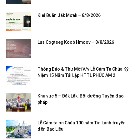
Klei Ƀuăn Jăk Mơak – 8/8/2026
Lus Cogtseg Koob Hmoov – 8/8/2026
Thông Báo & Thư Mời V/v Lễ Cảm Tạ Chúa Kỷ
Niệm 15 Năm Tái Lập HTTL PHÚC ÂM 2
Khu vực 5 – Đắk Lắk: Bồi dưỡng Tuyên đạo
pháp
Lễ Cảm tạ ơn Chúa 100 năm Tin Lành truyền
đến Bạc Liêu