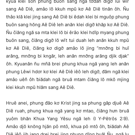
kyua klei soh phung ƀuôn sang ngă tơdah digơ̆ lui wir
sang Aê Diê, amâo lŏ kkuh mpŭ kơ Aê Diê tinăn ôh. Ñu
thâo klă klei jing sang Aê Diê bi êdah klei bi mguôp phung
ƀuôn sang hŏng Aê Diê leh anăn klei digơ̆ khăp kơ Aê Diê.
Ñu čiăng ngă sa mta klei lŏ bi êrâo klei hdĭp myang phung
ƀuôn sang, čiăng digơ̆ lŏ wĭt tui duah leh anăn kkuh mpŭ
kơ Aê Diê, čiăng kơ digơ̆ amâo lŏ jing “mnơ̆ng bi huĭ
arăng, mnơ̆ng bi kngăr, leh anăn mnơ̆ng arăng djik djak”
ôh. Kyuanăn ñu mñă brei phung khua ngă yang leh anăn
phung Lêwi hdơr kơ klei Aê Diê iêô leh digơ̆, đăm ngă klei
amâo uêñ ôh ƀiădah ngă bruă mtam čiăng lŏ mkŏ mjing
klei kkuh mpŭ hlăm sang Aê Diê.
Hruê anei, phung đăo kơ Krist jing sa phung găp djuê Aê
Diê ruah, phung khua ngă yang kơ mtao, čiăng hưn bruă
yuôm bhăn Khua Yang Yêsu ngă leh (I Y‑Pêtrôs 2:9).
Amâo djŏ knŏng hjăn pô mtô, khua pô mtô ôh, ƀiădah Aê
Diê iêô jih jang drei brei jing phung dĭng buăl Ñu, ngă lu