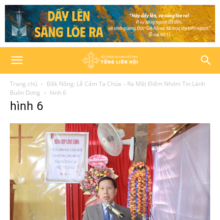
Trang chủ
Đắk Nông: Lễ Cảm Tạ Chúa – Ra Mắt Điểm Nhóm Tin Lành
Buôn Dơng
hình 6
hình 6