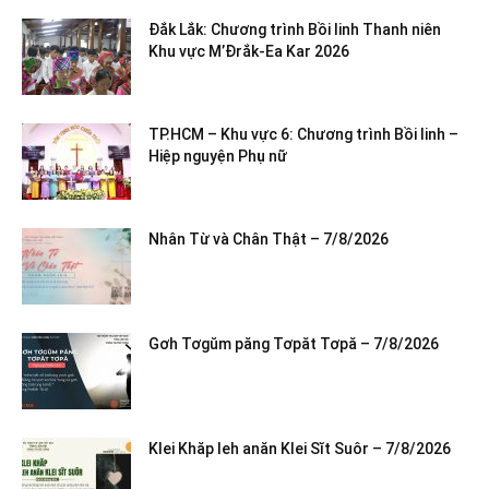
Đắk Lắk: Chương trình Bồi linh Thanh niên
Khu vực M’Đrắk-Ea Kar 2026
TP.HCM – Khu vực 6: Chương trình Bồi linh –
Hiệp nguyện Phụ nữ
Nhân Từ và Chân Thật – 7/8/2026
Gơh Tơgŭm păng Tơpăt Tơpă – 7/8/2026
Klei Khăp leh anăn Klei Sĭt Suôr – 7/8/2026