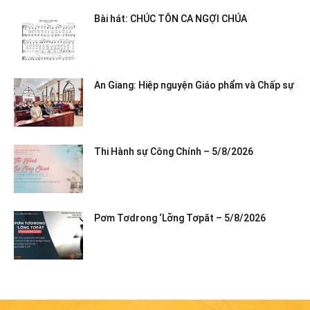
Bài hát: CHÚC TÔN CA NGỢI CHÚA
An Giang: Hiệp nguyện Giáo phẩm và Chấp sự
Thi Hành sự Công Chính – 5/8/2026
Pơm Tơdrong ‘Lơ̆ng Tơpăt – 5/8/2026