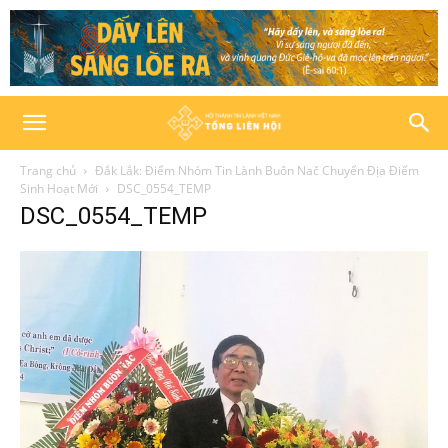
Trang chủ
Đắk Lắk: Điểm Nhóm Tin Lành Buôn Nač Chuyển Địa Điểm
Sinh Hoạt Mới
DSC_0554_TEMP
DSC_0554_TEMP