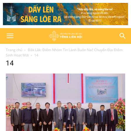
Trang chủ
Đắk Lắk: Điểm Nhóm Tin Lành Buôn Nač Chuyển Địa Điểm
Sinh Hoạt Mới
14
14