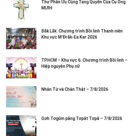
Thư Phân Ưu Cùng Tang Quyến Của Cụ Ông
MƯIH
Đắk Lắk: Chương trình Bồi linh Thanh niên
Khu vực M’Đrắk-Ea Kar 2026
TP.HCM – Khu vực 6: Chương trình Bồi linh –
Hiệp nguyện Phụ nữ
Nhân Từ và Chân Thật – 7/8/2026
Gơh Tơgŭm păng Tơpăt Tơpă – 7/8/2026