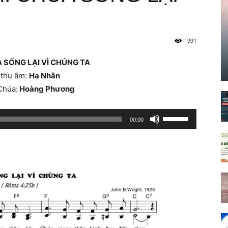
1991
 SỐNG LẠI VÌ CHÚNG TA
 thu âm:
Ha Nhân
Chúa:
Hoàng Phương
Sử
00:00
dụng
các
phím
mũi
tên
Lên/Xuống
để
tăng