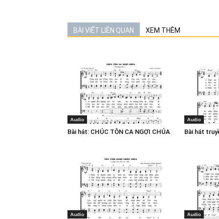
BÀI VIẾT LIÊN QUAN
XEM THÊM
Audio
Audio
Bài hát: CHÚC TÔN CA NGỢI CHÚA
Bài hát tru
Audio
Audio