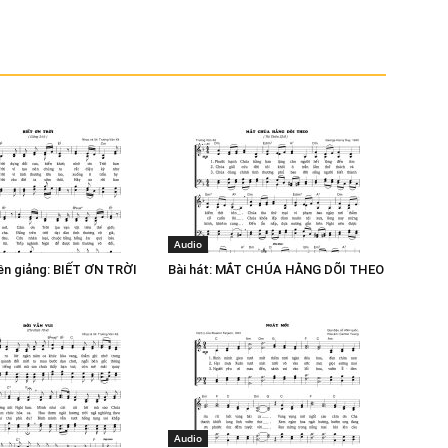
Audio
yền giảng: BIẾT ƠN TRỜI
Bài hát: MẮT CHÚA HẰNG DÕI THEO
Audio