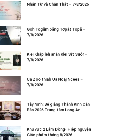
Nhân Từ và Chân Thật – 7/8/2026
Gơh Tơgŭm păng Tơpăt Tơpă –
7/8/2026
Klei Khăp leh anăn Klei Sĭt Suôr –
7/8/2026
Ua Zoo thiab Ua Ncaj Ncees –
7/8/2026
Tây Ninh: Bế giảng Thánh Kinh Căn
Bản 2026 Trung tâm Long An
Khu vực 2 Lâm Đồng- Hiệp nguyện
Giáo phẩm tháng 8/2026