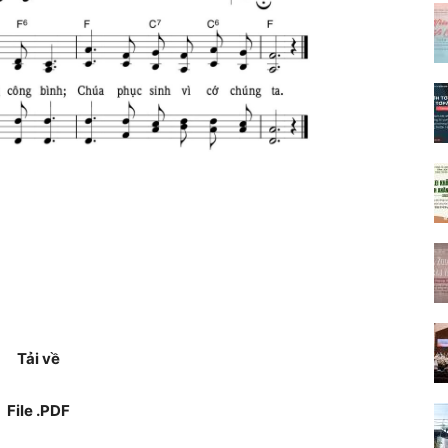
Tải về
File .PDF