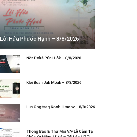
Lời Hứa Phước Hạnh – 8/8/2026
Nơ̆r Pơkă Pŭn Hiôk – 8/8/2026
Klei Ƀuăn Jăk Mơak – 8/8/2026
Lus Cogtseg Koob Hmoov – 8/8/2026
Thông Báo & Thư Mời V/v Lễ Cảm Tạ
Chúa Kỷ Niệm 15 Năm Tái Lập HTTL