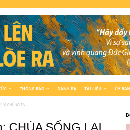
TỨC
THÔNG BÁO
DANH BẠ
TÀI LIỆU
ỦY BA
LẠI VÌ CHÚNG TA
B
nh: CHÚA SỐNG LẠI