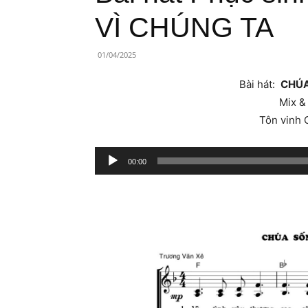
Lành
VÌ CHÚNG TA
Việt
01/04/2025
Nam
Bài hát:
CHÚA
Mix &
Tôn vinh 
Trình
00:00
phát
âm
thanh