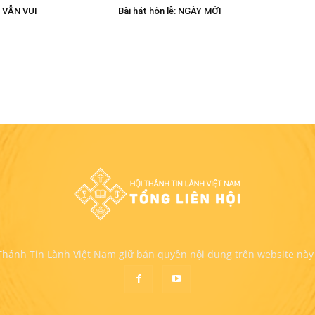
I VẪN VUI
Bài hát hôn lễ: NGÀY MỚI
 Thánh Tin Lành Việt Nam giữ bản quyền nội dung trên website này