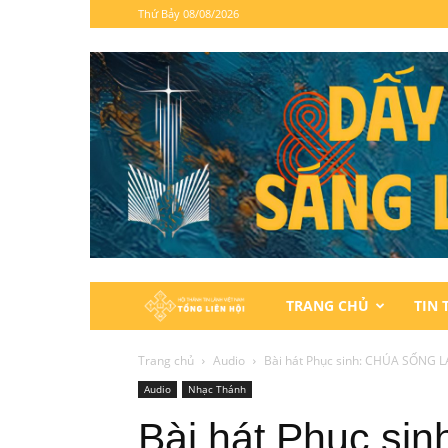
Thứ Bảy 08/08/2026
Hội
TRANG CHỦ
TIN 
Thánh
Trang chủ
Audio
Bài hát Phục sinh: CHÚA SỐNG 
Audio
Nhạc Thánh
Tin
Bài hát Phục si