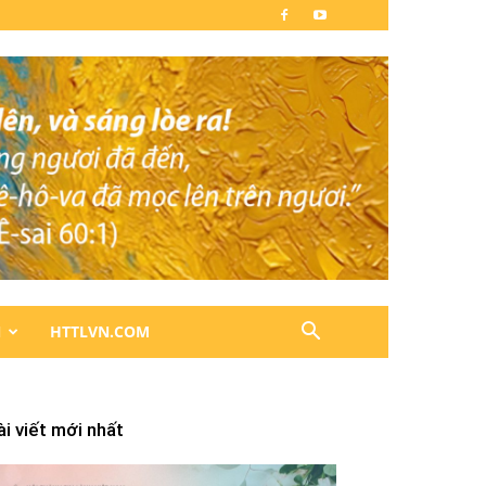
N
HTTLVN.COM
ài viết mới nhất