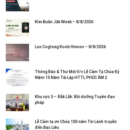
Klei Ƀuăn Jăk Mơak – 8/8/2026
Lus Cogtseg Koob Hmoov – 8/8/2026
Thông Báo & Thư Mời V/v Lễ Cảm Tạ Chúa Kỷ
Niệm 15 Năm Tái Lập HTTL PHÚC ÂM 2
Khu vực 5 – Đắk Lắk: Bồi dưỡng Tuyên đạo
pháp
Lễ Cảm tạ ơn Chúa 100 năm Tin Lành truyền
đến Bạc Liêu