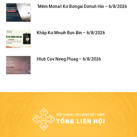
‘Mêm Mơnat Kơ Bơngai Dơnuh Hin – 6/8/2026
Khăp Kơ Mnuih Bun Ƀin – 6/8/2026
Hlub Cov Neeg Pluag – 6/8/2026