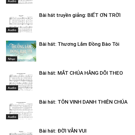
Audio
Bài hát truyền giảng: BIẾT ƠN TRỜI
Audio
Bài hát: Thương Lắm Đồng Bào Tôi
Nhạc
Bài hát: MẮT CHÚA HẰNG DÕI THEO
Audio
Bài hát: TÔN VINH DANH THIÊN CHÚA
Audio
Bài hát: ĐỜI VẪN VUI