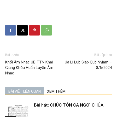
Bài trước
Bài tiếp theo
Khối Âm Nhạc UB TTN Khai
Ua Li Lub Siab Qub Nyiam –
Giảng Khóa Huấn Luyện Âm
8/6/2024
Nhạc
BÀI VIẾT LIÊN QUAN
XEM THÊM
Bài hát: CHÚC TÔN CA NGỢI CHÚA