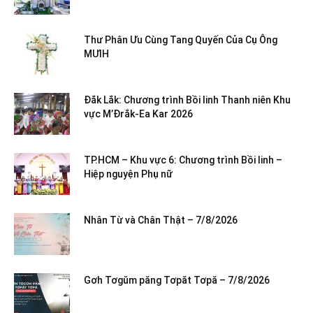
Thư Phân Ưu Cùng Tang Quyến Của Cụ Ông
MƯIH
Đắk Lắk: Chương trình Bồi linh Thanh niên Khu
vực M’Đrắk-Ea Kar 2026
TP.HCM – Khu vực 6: Chương trình Bồi linh –
Hiệp nguyện Phụ nữ
Nhân Từ và Chân Thật – 7/8/2026
Gơh Tơgŭm păng Tơpăt Tơpă – 7/8/2026