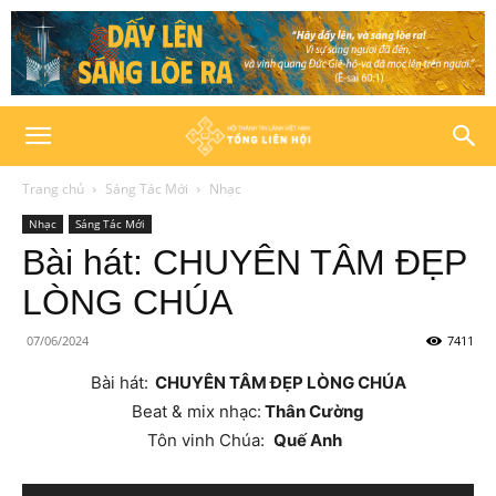
Trang chủ
Sáng Tác Mới
Nhạc
Nhạc
Sáng Tác Mới
Bài hát: CHUYÊN TÂM ĐẸP
LÒNG CHÚA
07/06/2024
7411
Bài hát:
CHUYÊN TÂM ĐẸP LÒNG CHÚA
Beat & mix nhạc:
Thân Cường
Tôn vinh Chúa:
Quế Anh