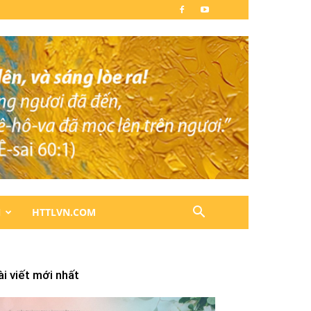
N
HTTLVN.COM
ài viết mới nhất