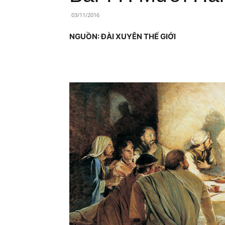
Lành
03/11/2016
Việt
NGUỒN: ĐÀI XUYÊN THẾ GIỚI
Nam