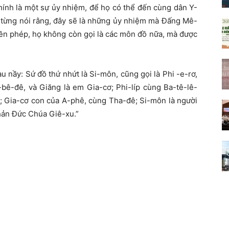
ính là một sự ủy nhiệm, để họ có thể đến cùng dân Y-
ã từng nói rằng, đây sẽ là những ủy nhiệm mà Đấng Mê-
yền phép, họ không còn gọi là các môn đồ nữa, mà được
u nầy: Sứ đồ thứ nhứt là Si-môn, cũng gọi là Phi -e-rơ,
bê-đê, và Giăng là em Gia-cơ; Phi-líp cùng Ba-tê-lê-
ế; Gia-cơ con của A-phê, cùng Tha-đê; Si-môn là người
phản Đức Chúa Giê-xu.”