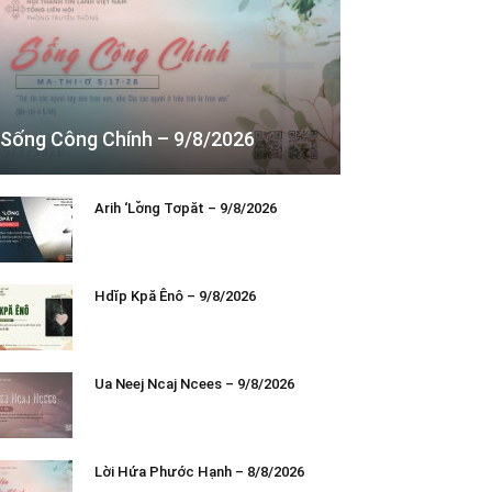
Sống Công Chính – 9/8/2026
Arih ‘Lơ̆ng Tơpăt – 9/8/2026
Hdĭp Kpă Ênô – 9/8/2026
Ua Neej Ncaj Ncees – 9/8/2026
Lời Hứa Phước Hạnh – 8/8/2026