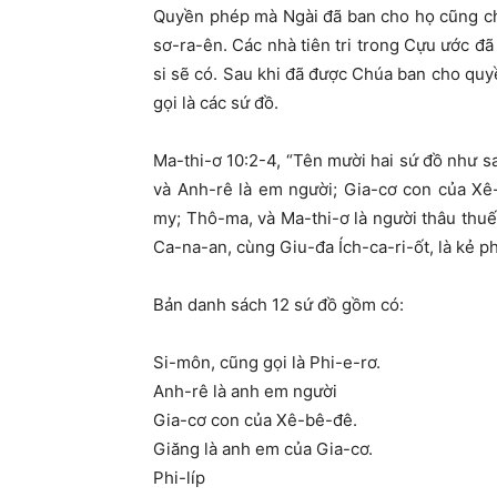
Quyền phép mà Ngài đã ban cho họ cũng ch
sơ-ra-ên. Các nhà tiên tri trong Cựu ước đ
si sẽ có. Sau khi đã được Chúa ban cho qu
gọi là các sứ đồ.
Ma-thi-ơ 10:2-4, “Tên mười hai sứ đồ như sa
và Anh-rê là em người; Gia-cơ con của Xê-
my; Thô-ma, và Ma-thi-ơ là người thâu thu
Ca-na-an, cùng Giu-đa Ích-ca-ri-ốt, là kẻ 
Bản danh sách 12 sứ đồ gồm có:
Si-môn, cũng gọi là Phi-e-rơ.
Anh-rê là anh em người
Gia-cơ con của Xê-bê-đê.
Giăng là anh em của Gia-cơ.
Phi-líp