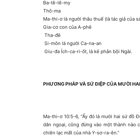
Ba-tê-lê-my
Thô-ma
Ma-thi-ơ là người thâu thuế (là tác giả của 
Gia-cơ con của A-phê
Tha-đê
Si-môn là người Ca-na-an
Giu-đa Ích-ca-ri-ốt, là kẻ phản bội Ngài.
PHƯƠNG PHÁP VÀ SỨ ĐIỆP CỦA MƯỜI HAI
Ma-thi-ơ 10:5-6, “Ấy đó là mười hai sứ đồ 
dân ngoại, cũng đừng vào một thành nào c
chiên lạc mất của nhà Y-sơ-ra-ên.”