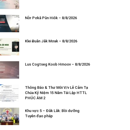
Nơ̆r Pơkă Pŭn Hiôk – 8/8/2026
Klei Ƀuăn Jăk Mơak – 8/8/2026
Lus Cogtseg Koob Hmoov – 8/8/2026
Thông Báo & Thư Mời V/v Lễ Cảm Tạ
Chúa Kỷ Niệm 15 Năm Tái Lập HTTL
PHÚC ÂM 2
Khu vực 5 – Đắk Lắk: Bồi dưỡng
Tuyên đạo pháp