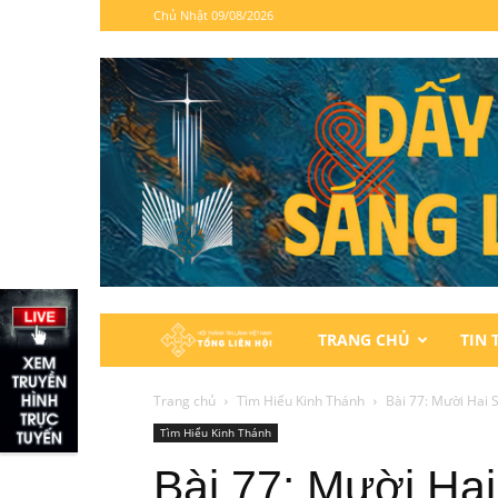
Chủ Nhật 09/08/2026
Hội
TRANG CHỦ
TIN 
Thánh
Trang chủ
Tìm Hiểu Kinh Thánh
Bài 77: Mười Hai 
Tìm Hiểu Kinh Thánh
Tin
Bài 77: Mười Ha