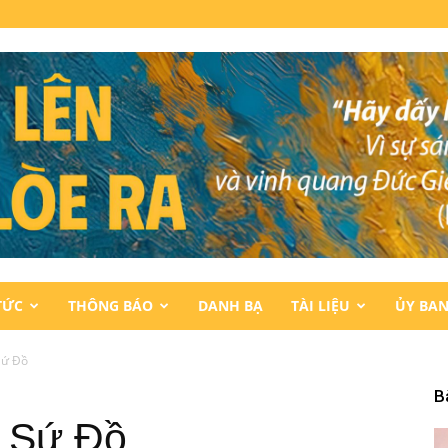
TỨC
THÔNG BÁO
DANH BẠ
TÀI LIỆU
ỦY BA
Sứ Đồ
B
i Sứ Đồ