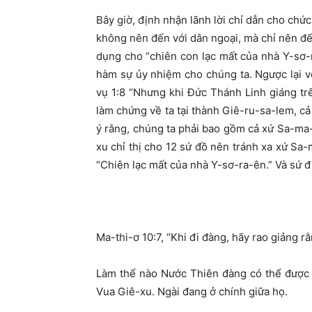
Bây giờ, định nhận lãnh lời chỉ dẫn cho chức
không nên đến với dân ngoại, mà chỉ nên đến
dụng cho “chiên con lạc mất của nhà Y-sơ
hàm sự ủy nhiệm cho chúng ta. Ngược lại v
vụ 1:8 “Nhưng khi Đức Thánh Linh giáng tr
làm chứng về ta tại thành Giê-ru-sa-lem, cả
ý rằng, chúng ta phải bao gồm cả xứ Sa-ma-r
xu chỉ thị cho 12 sứ đồ nên tránh xa xứ Sa-
“Chiên lạc mất của nhà Y-sơ-ra-ên.” Và sứ đ
Ma-thi-ơ 10:7, “Khi đi đàng, hãy rao giảng r
Làm thể nào Nước Thiên đàng có thể được c
Vua Giê-xu. Ngài đang ở chính giữa họ.