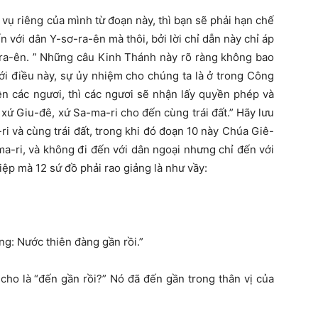
 vụ riêng của mình từ đoạn này, thì bạn sẽ phải hạn chế
 với dân Y-sơ-ra-ên mà thôi, bởi lời chỉ dẫn này chỉ áp
-ra-ên. ” Những câu Kinh Thánh này rõ ràng không bao
ới điều này, sự ủy nhiệm cho chúng ta là ở trong Công
ên các ngươi, thì các ngươi sẽ nhận lấy quyền phép và
 xứ Giu-đê, xứ Sa-ma-ri cho đến cùng trái đất.” Hãy lưu
i và cùng trái đất, trong khi đó đoạn 10 này Chúa Giê-
ma-ri, và không đi đến với dân ngoại nhưng chỉ đến với
iệp mà 12 sứ đồ phải rao giảng là như vầy:
ằng: Nước thiên đàng gần rồi.”
ho là “đến gần rồi?” Nó đã đến gần trong thân vị của