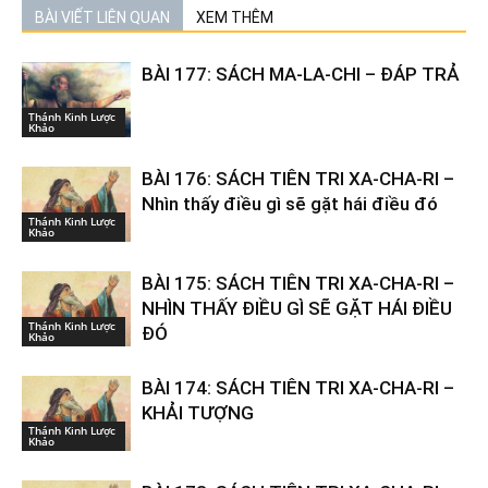
BÀI VIẾT LIÊN QUAN
XEM THÊM
BÀI 177: SÁCH MA-LA-CHI – ĐÁP TRẢ
Thánh Kinh Lược
Khảo
BÀI 176: SÁCH TIÊN TRI XA-CHA-RI –
Nhìn thấy điều gì sẽ gặt hái điều đó
Thánh Kinh Lược
Khảo
BÀI 175: SÁCH TIÊN TRI XA-CHA-RI –
NHÌN THẤY ĐIỀU GÌ SẼ GẶT HÁI ĐIỀU
Thánh Kinh Lược
ĐÓ
Khảo
BÀI 174: SÁCH TIÊN TRI XA-CHA-RI –
KHẢI TƯỢNG
Thánh Kinh Lược
Khảo