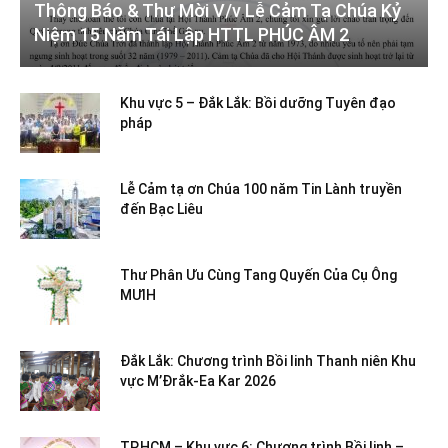
Thông Báo & Thư Mời V/v Lễ Cảm Tạ Chúa Kỷ
Niệm 15 Năm Tái Lập HTTL PHÚC ÂM 2
Khu vực 5 – Đắk Lắk: Bồi dưỡng Tuyên đạo
pháp
Lễ Cảm tạ ơn Chúa 100 năm Tin Lành truyền
đến Bạc Liêu
Thư Phân Ưu Cùng Tang Quyến Của Cụ Ông
MƯIH
Đắk Lắk: Chương trình Bồi linh Thanh niên Khu
vực M’Đrắk-Ea Kar 2026
TP.HCM – Khu vực 6: Chương trình Bồi linh –