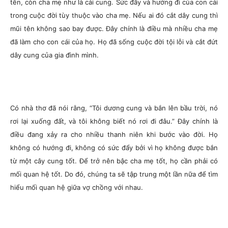
tên, còn cha mẹ như là cái cung. Sức đẩy và hướng đi của con cái
trong cuộc đời tùy thuộc vào cha mẹ. Nếu ai đó cắt dây cung thì
mũi tên không sao bay được. Đây chính là điều mà nhiều cha mẹ
đã làm cho con cái của họ. Họ đã sống cuộc đời tội lỗi và cắt đứt
dây cung của gia đình mình.
Có nhà thơ đã nói rằng, “Tôi dương cung và bắn lên bầu trời, nó
rơi lại xuống đất, và tôi không biết nó rơi đi đâu.” Đây chính là
điều đang xảy ra cho nhiều thanh niên khi bước vào đời. Họ
không có hướng đi, không có sức đẩy bởi vì họ không được bắn
từ một cây cung tốt. Để trở nên bậc cha mẹ tốt, họ cần phải có
mối quan hệ tốt. Do đó, chúng ta sẽ tập trung một lần nữa để tìm
hiểu mối quan hệ giữa vợ chồng với nhau.