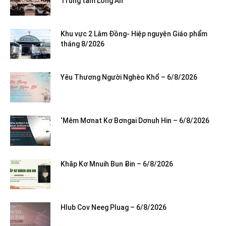
Trung tâm Long An
Khu vực 2 Lâm Đồng- Hiệp nguyện Giáo phẩm
tháng 8/2026
Yêu Thương Người Nghèo Khổ – 6/8/2026
‘Mêm Mơnat Kơ Bơngai Dơnuh Hin – 6/8/2026
Khăp Kơ Mnuih Bun Ƀin – 6/8/2026
Hlub Cov Neeg Pluag – 6/8/2026