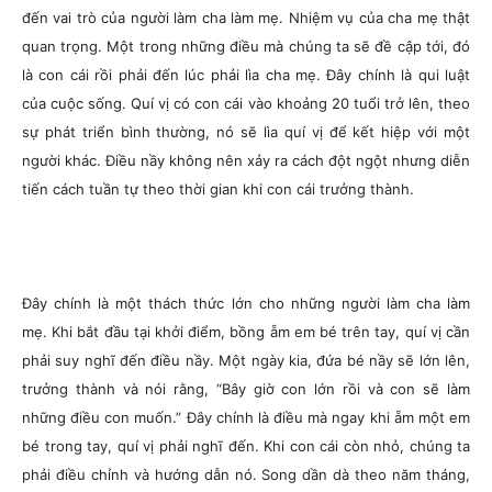
đến vai trò của người làm cha làm mẹ. Nhiệm vụ của cha mẹ thật
quan trọng. Một trong những điều mà chúng ta sẽ đề cập tới, đó
là con cái rồi phải đến lúc phải lìa cha mẹ. Đây chính là qui luật
của cuộc sống. Quí vị có con cái vào khoảng 20 tuổi trở lên, theo
sự phát triển bình thường, nó sẽ lìa quí vị để kết hiệp với một
người khác. Điều nầy không nên xảy ra cách đột ngột nhưng diễn
tiến cách tuần tự theo thời gian khi con cái trưởng thành.
Đây chính là một thách thức lớn cho những người làm cha làm
mẹ. Khi bắt đầu tại khởi điểm, bồng ẵm em bé trên tay, quí vị cần
phải suy nghĩ đến điều nầy. Một ngày kia, đứa bé nầy sẽ lớn lên,
trưởng thành và nói rằng, “Bây giờ con lớn rồi và con sẽ làm
những điều con muốn.” Đây chính là điều mà ngay khi ẵm một em
bé trong tay, quí vị phải nghĩ đến. Khi con cái còn nhỏ, chúng ta
phải điều chỉnh và hướng dẫn nó. Song dần dà theo năm tháng,