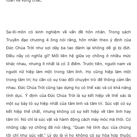
toàn và vững chắc.
Sa-lô-môn có kinh nghiệm về vấn đề hôn nhân. Trong sách
Truyền đạo chương 4 ông nói rằng, hôn nhân theo ý định của
Đức Chúa Trời như sợi dây ba tao đánh lại không dễ gì bị đứt.
Điều nầy có nghĩa gì? Mối liên hệ giữa vợ chồng ở nhiều mức
khác nhau, nhưng ít nhất là có 3 điểm. Trước tiên, người nam và
người nữ hiệp làm một trong tâm linh. Họ cũng hiệp làm một
trong tâm trí; họ cần có sự trao đổi chuyện trò để thông cảm lẫn
nhau. Đức Chúa Trời cũng tạo dựng họ có thể xác và có khả năng
tính dục. Ý định của Đức Chúa Trời là sự kết hiệp về thể xác là
một sự bày tỏ sự hiệp nhất của tâm linh và tâm trí. Súc vật có sự
kết hiệp thể chất, nhưng không có sự kết hiệp về tâm linh hay
tâm trí. Nó chỉ là súc vật và hành động cách máy móc mà thôi. Có
những cặp vợ chồng đã nói rằng, “Quan hệ tính dục của chúng
tôi chỉ như súc vật.” Lý do là vì họ không có sự hòa hợp thuộc