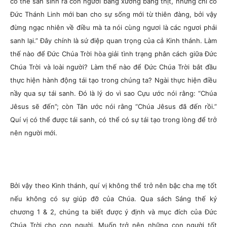
có thể sản sinh ra con người bằng xương bằng thịt, nhưng chỉ có
Đức Thánh Linh mới ban cho sự sống mới từ thiên đàng, bởi vậy
đừng ngạc nhiên về điều mà ta nói cùng ngươi là các ngươi phải
sanh lại.” Đây chính là sứ điệp quan trọng của cả Kinh thánh. Làm
thế nào để Đức Chúa Trời hòa giải tình trạng phân cách giữa Đức
Chúa Trời và loài người? Làm thế nào để Đức Chúa Trời bắt đầu
thực hiện hành động tái tạo trong chúng ta? Ngài thực hiện điều
nầy qua sự tái sanh. Đó là lý do vì sao Cựu ước nói rằng: “Chúa
Jêsus sẽ đến”; còn Tân ước nói rằng “Chúa Jêsus đã đến rồi.”
Quí vị có thể được tái sanh, có thể có sự tái tạo trong lòng để trở
nên người mới.
Bởi vậy theo Kinh thánh, quí vị không thể trở nên bậc cha mẹ tốt
nếu không có sự giúp đỡ của Chúa. Qua sách Sáng thế ký
chương 1 & 2, chúng ta biết được ý định và mục đích của Đức
Chúa Trời cho con người. Muốn trở nên những con người tốt