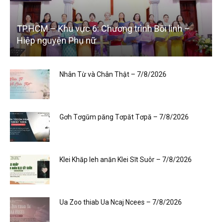
TP.HCM – Khu vực 6: Chương trình Bồi linh –
Hiệp nguyện Phụ nữ
Nhân Từ và Chân Thật – 7/8/2026
Gơh Tơgŭm păng Tơpăt Tơpă – 7/8/2026
Klei Khăp leh anăn Klei Sĭt Suôr – 7/8/2026
Ua Zoo thiab Ua Ncaj Ncees – 7/8/2026