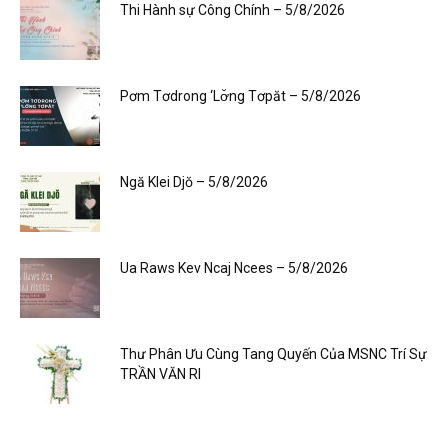
Thi Hành sự Công Chính – 5/8/2026
Pơm Tơdrong ‘Lơ̆ng Tơpăt – 5/8/2026
Ngă Klei Djŏ – 5/8/2026
Ua Raws Kev Ncaj Ncees – 5/8/2026
Thư Phân Ưu Cùng Tang Quyến Của MSNC Trí Sự
TRẦN VĂN RI