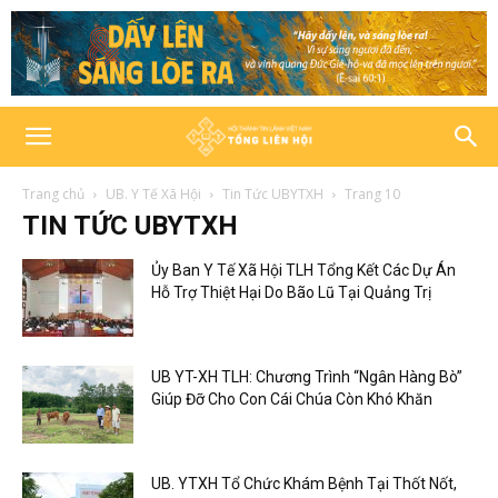
Trang chủ
UB. Y Tế Xã Hội
Tin Tức UBYTXH
Trang 10
TIN TỨC UBYTXH
Ủy Ban Y Tế Xã Hội TLH Tổng Kết Các Dự Án
Hỗ Trợ Thiệt Hại Do Bão Lũ Tại Quảng Trị
UB YT-XH TLH: Chương Trình “Ngân Hàng Bò”
Giúp Đỡ Cho Con Cái Chúa Còn Khó Khăn
UB. YTXH Tổ Chức Khám Bệnh Tại Thốt Nốt,