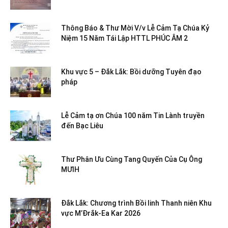
Thông Báo & Thư Mời V/v Lễ Cảm Tạ Chúa Kỷ
Niệm 15 Năm Tái Lập HTTL PHÚC ÂM 2
Khu vực 5 – Đắk Lắk: Bồi dưỡng Tuyên đạo
pháp
Lễ Cảm tạ ơn Chúa 100 năm Tin Lành truyền
đến Bạc Liêu
Thư Phân Ưu Cùng Tang Quyến Của Cụ Ông
MƯIH
Đắk Lắk: Chương trình Bồi linh Thanh niên Khu
vực M’Đrắk-Ea Kar 2026