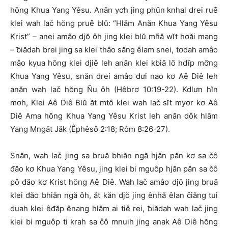
hŏng Khua Yang Yêsu. Anăn yơh jing phŭn knhal drei ruê̆
klei wah lač hŏng pruê̆ blŭ: “Hlăm Anăn Khua Yang Yêsu
Krist” – anei amâo djŏ ôh jing klei blŭ mñă wĭt hơăi mang
– ƀiădah brei jing sa klei thâo săng êlam snei, tơdah amâo
mâo kyua hŏng klei djiê leh anăn klei kbiă lŏ hdĭp mơ̆ng
Khua Yang Yêsu, snăn drei amâo dưi nao kơ Aê Diê leh
anăn wah lač hŏng Ñu ôh (Hêbrơ 10:19-22). Kdlưn hĭn
mơh, Klei Aê Diê Blŭ ăt mtô klei wah lač sĭt myơr kơ Aê
Diê Ama hŏng Khua Yang Yêsu Krist leh anăn dôk hlăm
Yang Mngăt Jăk (Êphêsô 2:18; Rôm 8:26-27).
Snăn, wah lač jing sa bruă bhiăn ngă hjăn păn kơ sa čô
đăo kơ Khua Yang Yêsu, jing klei bi mguôp hjăn păn sa čô
pô đăo kơ Krist hŏng Aê Diê. Wah lač amâo djŏ jing bruă
klei đăo bhiăn ngă ôh, ăt kăn djŏ jing ênhă êlan čiăng tui
duah klei êđăp ênang hlăm ai tiê rei, ƀiădah wah lač jing
klei bi mguôp ti krah sa čô mnuih jing anak Aê Diê hŏng