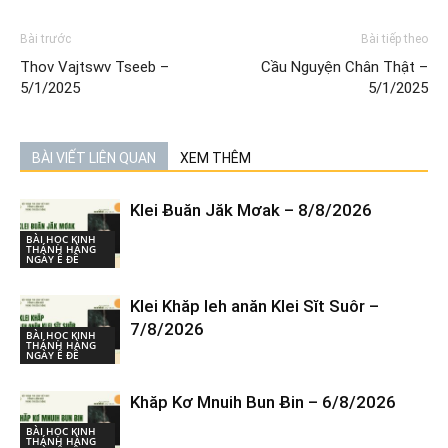
Bài trước
Bài tiếp theo
Thov Vajtswv Tseeb –
Cầu Nguyện Chân Thật –
5/1/2025
5/1/2025
BÀI VIẾT LIÊN QUAN
XEM THÊM
Klei Ƀuăn Jăk Mơak – 8/8/2026
BÀI HỌC KINH
THÁNH HÀNG
NGÀY Ê ĐÊ
Klei Khăp leh anăn Klei Sĭt Suôr –
7/8/2026
BÀI HỌC KINH
THÁNH HÀNG
NGÀY Ê ĐÊ
Khăp Kơ Mnuih Bun Ƀin – 6/8/2026
BÀI HỌC KINH
THÁNH HÀNG