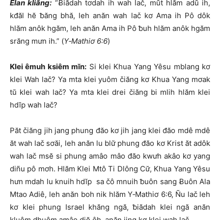
Êlan kliăng:
“Ƀiădah tơdah ih wah lač, mŭt hlăm adŭ ih,
kđăl hĕ ƀăng bhă, leh anăn wah lač kơ Ama ih Pô dôk
hlăm anôk hgăm, leh anăn Ama ih Pô ƀuh hlăm anôk hgăm
srăng mưn ih.” (
Y‑Mathiơ 6:6
)
Klei êmuh ksiêm mĭn:
Si klei Khua Yang Yêsu mblang kơ
klei Wah lač? Ya mta klei yuôm čiăng kơ Khua Yang mơak
tŭ klei wah lač? Ya mta klei drei čiăng bi mlih hlăm klei
hdĭp wah lač?
Păt čiăng jih jang phung đăo kơ jih jang klei đăo mdê mdê
ăt wah lač sơăi, leh anăn lu blư̆ phung đăo kơ Krist ăt adôk
wah lač msĕ si phung amâo mâo đăo kwưh akâo kơ yang
diñu pô mơh. Hlăm Klei Mtô Ti Dlông Cư̆, Khua Yang Yêsu
hưn mdah lu knuih hdĭp sa čô mnuih ƀuôn sang Ƀuôn Ala
Mtao Adiê, leh anăn boh nik hlăm Y‑Mathiơ 6:6, Ñu lač leh
kơ klei phung Israel khăng ngă, ƀiădah klei ngă anăn
kluôm dhuôm amâo djŏ ôh, anăn jing kơ klei wah lač.