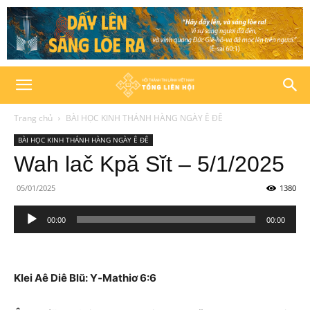
Trang chủ
BÀI HỌC KINH THÁNH HÀNG NGÀY Ê ĐÊ
BÀI HỌC KINH THÁNH HÀNG NGÀY Ê ĐÊ
Wah lač Kpă Sĭt – 5/1/2025
05/01/2025
1380
Trình
00:00
00:00
phát
âm
thanh
Klei Aê Diê Blŭ: Y‑Mathiơ 6:6