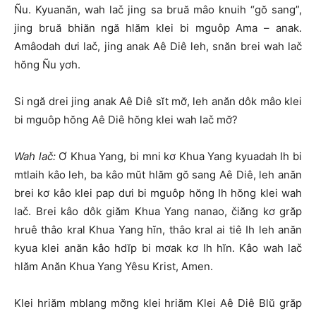
Ñu. Kyuanăn, wah lač jing sa bruă mâo knuih “gŏ sang”,
jing bruă bhiăn ngă hlăm klei bi mguôp Ama – anak.
Amâodah dưi lač, jing anak Aê Diê leh, snăn brei wah lač
hŏng Ñu yơh.
Si ngă drei jing anak Aê Diê sĭt mơ̆, leh anăn dôk mâo klei
bi mguôp hŏng Aê Diê hŏng klei wah lač mơ̆?
Wah lač:
Ơ Khua Yang, bi mni kơ Khua Yang kyuadah Ih bi
mtlaih kâo leh, ba kâo mŭt hlăm gŏ sang Aê Diê, leh anăn
brei kơ kâo klei pap dưi bi mguôp hŏng Ih hŏng klei wah
lač. Brei kâo dôk giăm Khua Yang nanao, čiăng kơ grăp
hruê thâo kral Khua Yang hĭn, thâo kral ai tiê Ih leh anăn
kyua klei anăn kâo hdĭp bi mơak kơ Ih hĭn. Kâo wah lač
hlăm Anăn Khua Yang Yêsu Krist, Amen.
Klei hriăm mblang mơ̆ng klei hriăm Klei Aê Diê Blŭ grăp