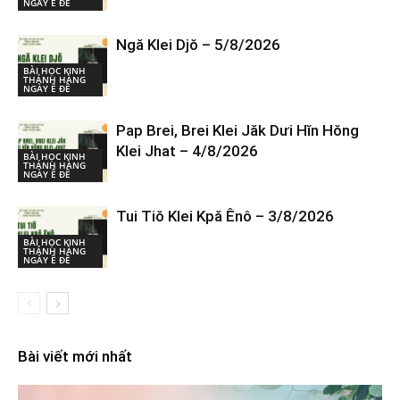
NGÀY Ê ĐÊ
Ngă Klei Djŏ – 5/8/2026
BÀI HỌC KINH
THÁNH HÀNG
NGÀY Ê ĐÊ
Pap Brei, Brei Klei Jăk Dưi Hĭn Hŏng
Klei Jhat – 4/8/2026
BÀI HỌC KINH
THÁNH HÀNG
NGÀY Ê ĐÊ
Tui Tiŏ Klei Kpă Ênô – 3/8/2026
BÀI HỌC KINH
THÁNH HÀNG
NGÀY Ê ĐÊ
Bài viết mới nhất