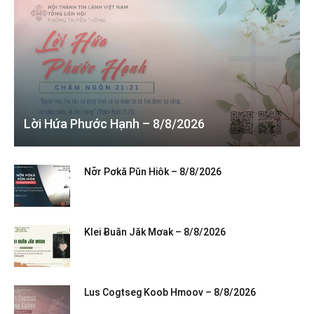
Lời Hứa Phước Hạnh – 8/8/2026
Nơ̆r Pơkă Pŭn Hiôk – 8/8/2026
Klei Ƀuăn Jăk Mơak – 8/8/2026
Lus Cogtseg Koob Hmoov – 8/8/2026