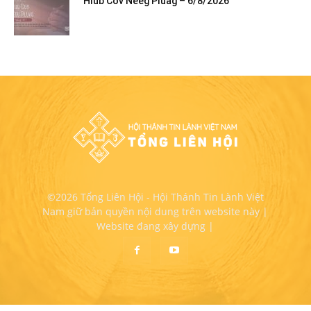
Hlub Cov Neeg Pluag – 6/8/2026
©2026 Tổng Liên Hội - Hội Thánh Tin Lành Việt
Nam giữ bản quyền nội dung trên website này |
Website đang xây dựng |