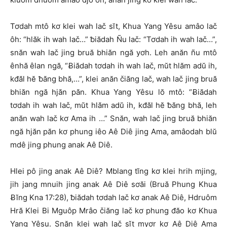
Tơdah mtô kơ klei wah lač sĭt, Khua Yang Yêsu amâo lač
ôh: “hlăk ih wah lač…” ƀiădah Ñu lač: “Tơdah ih wah lač…”,
snăn wah lač jing bruă bhiăn ngă yơh. Leh anăn ñu mtô
ênhă êlan ngă, “Ƀiădah tơdah ih wah lač, mŭt hlăm adŭ ih,
kđăl hĕ ƀăng bhă,…”, klei anăn čiăng lač, wah lač jing bruă
bhiăn ngă hjăn păn. Khua Yang Yêsu lŏ mtô: “Ƀiădah
tơdah ih wah lač, mŭt hlăm adŭ ih, kđăl hĕ ƀăng bhă, leh
anăn wah lač kơ Ama ih …” Snăn, wah lač jing bruă bhiăn
ngă hjăn păn kơ phung iêo Aê Diê jing Ama, amâodah blŭ
mdê jing phung anak Aê Diê.
Hlei pô jing anak Aê Diê? Mblang tĭng kơ klei hrih mjing,
jih jang mnuih jing anak Aê Diê sơăi (Bruă Phung Khua
Ƀĭng Kna 17:28), ƀiădah tơdah lač kơ anak Aê Diê, Hdruôm
Hră Klei Bi Mguôp Mrâo čiăng lač kơ phung đăo kơ Khua
Yang Yêsu. Snăn klei wah lač sĭt myơr kơ Aê Diê Ama