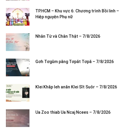
TP.HCM – Khu vực 6: Chương trình Bồi linh –
Hiệp nguyện Phụ nữ
Nhân Từ và Chân Thật – 7/8/2026
Gơh Tơgŭm păng Tơpăt Tơpă – 7/8/2026
Klei Khăp leh anăn Klei Sĭt Suôr – 7/8/2026
Ua Zoo thiab Ua Ncaj Ncees – 7/8/2026