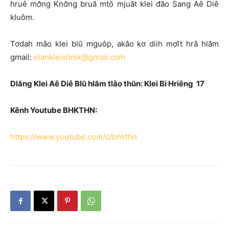
hruê mơ̆ng Knơ̆ng bruă mtô mjuăt klei đăo Sang Aê Diê
kluôm.
Tơdah mâo klei blŭ mguôp, akâo kơ diih mơĭt hră hlăm
gmail:
elankleisitnik@gmail.com
Dlăng Klei Aê Diê Blŭ hlăm tlâo thŭn: Klei Bi Hriêng 17
Kênh Youtube BHKTHN:
https://www.youtube.com/c/bhkthn