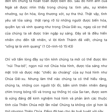
đến khi chúng ta hoàn toàn được biến đổi. Sau đó hình ảnh của
Ngài sẽ được nhìn thấy trong chúng ta: tình yêu, sự khiêm
nhường, sự ôn hòa, lòng thương xót, sự tha thứ. Thật vậy, tình
yêu sẽ tỏa sáng thật rạng rỡ từ những người được biến hóa,
quyền lực và vinh quang như trong Chúa Giê-xu, ngay cả cơ thể
của chúng ta sẽ được tràn ngập sự sáng. Đây sẽ là điều hiển
nhiên cho đến tất nhiên, vì lời Kinh Thánh đã viết, chúng ta
“sống lại là vinh quang” (1 Cô-rinh-tô 15:43)
Chỉ với tấm lòng đầy sự tôn kính chúng ta mới có thể được lên
“núi Tha-bô”, ngọn núi nơi Chúa hóa hình, được tỏa sáng như
mặt trời và được mặc “chiếc áo choàng” của sự hoá hình như
Chúa Giê-xu. Nhưng làm thế nào chúng ta có thể hiểu rằng,
chúng ta, những con người tội lỗi, bẩm sinh thiên nhiên đang
chìm trong bóng tối và trong sự thống trị của Sa-tan, được xem
là xứng đáng để kinh nghiệm hoá hình và phản ảnh các thuộc
tính của Thiên Chúa một lần nữa! Chúng ta không còn gì hơn là
thờ phượng Thiên Chúa, Đấng đã ban cho ân huệ tuyệt vời nầy.