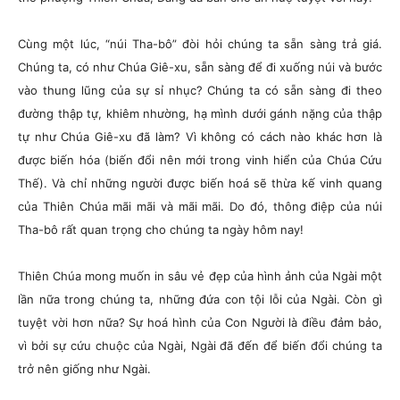
Cùng một lúc, “núi Tha-bô” đòi hỏi chúng ta sẵn sàng trả giá.
Chúng ta, có như Chúa Giê-xu, sẵn sàng để đi xuống núi và bước
vào thung lũng của sự sỉ nhục? Chúng ta có sẵn sàng đi theo
đường thập tự, khiêm nhường, hạ mình dưới gánh nặng của thập
tự như Chúa Giê-xu đã làm? Vì không có cách nào khác hơn là
được biến hóa (biến đổi nên mới trong vinh hiển của Chúa Cứu
Thế). Và chỉ những người được biến hoá sẽ thừa kế vinh quang
của Thiên Chúa mãi mãi và mãi mãi. Do đó, thông điệp của núi
Tha-bô rất quan trọng cho chúng ta ngày hôm nay!
Thiên Chúa mong muốn in sâu vẻ đẹp của hình ảnh của Ngài một
lần nữa trong chúng ta, những đứa con tội lỗi của Ngài. Còn gì
tuyệt vời hơn nữa? Sự hoá hình của Con Người là điều đảm bảo,
vì bởi sự cứu chuộc của Ngài, Ngài đã đến để biến đổi chúng ta
trở nên giống như Ngài.