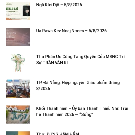
Ngă Klei Djŏ – 5/8/2026
Ua Raws Kev Ncaj Ncees – 5/8/2026
Thư Phân Ưu Cùng Tang Quyến Của MSNC Trí
Sự TRẦN VĂN RI
TP. Đà Nẵng: Hiệp nguyện Giáo phẩm tháng
8/2026
Khối Thanh niên – Ủy ban Thanh Thiếu Nhi: Trại
hè Thanh niên 2026 — “Sống”
Thơ: ĐỪNG HÂM HẨM