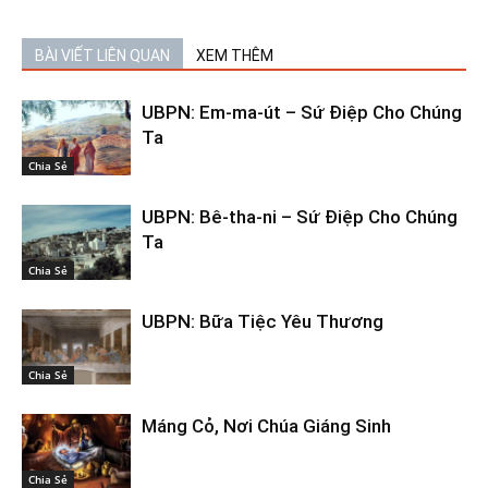
BÀI VIẾT LIÊN QUAN
XEM THÊM
UBPN: Em-ma-út – Sứ Điệp Cho Chúng
Ta
Chia Sẻ
UBPN: Bê-tha-ni – Sứ Điệp Cho Chúng
Ta
Chia Sẻ
UBPN: Bữa Tiệc Yêu Thương
Chia Sẻ
Máng Cỏ, Nơi Chúa Giáng Sinh
Chia Sẻ