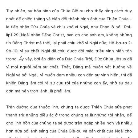
Tuy nhiên, sự hóa hình của Chúa Giê-xu cho thấy rằng cách duy
nhất để chiến thắng và biến đổi thành hình ảnh của Thiên Chúa –
là tiếp nhận Cứu Chúa và chịu khổ vì Ngài, như Phao lô nói: Phi-
líp1:29: Ngài nhân Đấng Christ, ban ơn cho anh em, không những
tin Đấng Christ mà thôi, lại phải chịu khổ vì Ngài nữa; Hê-bơ-rơ 2:
9b-10: vì sự chết Ngài đã chịu được đội mão triều vinh hiển tôn
trọng. Ấy vậy, bởi ân điển của Đức Chúa Trời, Đức Chúa Jêsus đã
vì mọi người nếm sự chết. Thật, Đấng mà muôn vật hướng về
Ngài và bởi Ngài, vì muốn đem nhiều con đến sự vinh hiển, thì đã
khiến Đấng làm cội rễ sự cứu rỗi của những con ấy, nhờ sự đau
đớn mà nên trọn lành, là phải lắm.
Trên đường đua thuộc linh, chúng ta được Thiên Chúa sửa phạt
thanh trừ những điều ác ở trong chúng ta là những tội nhân, để
cho linh hồn của chúng ta sẽ được tràn ngập nhiều hơn và nhiều
hơn nữa bởi ánh sáng của Chúa Giê-xu và bản chất của Ngài cho