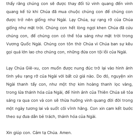
thấy rằng chúng con sẽ được thay đổi từ vinh quang đến vinh
quang kể từ khi Chúa đã mua chuộc chúng con để chúng con
được trở nên giống như Ngài. Lạy Chúa, sự rạng rỡ của Chúa
giống như mặt trời. Chúng con hết lòng ngợi khen Chúa đã cứu
chúng con, để chúng con có thể tỏa sáng như mặt trời trong
Vương Quốc Ngài. Chúng con tôn thờ Chúa vì Chúa ban sự kêu
gọi quá lớn lao cho chúng con, những đứa con tội lỗi của Ngài.
Lạy Chúa Giê-xu, con muốn được nung đúc trở lại vào hình ảnh
tình yêu rạng rỡ của Ngài với bất cứ giá nào. Do đó, nguyện xin
Ngài thanh tẩy con, như một thợ kim hoàng thanh lọc vàng,
trong lửa thánh hóa của Ngài, để hình ảnh của Thiên Chúa sẽ tỏa
sáng ra qua con và con sẽ thừa hưởng vinh quang đời đời trong
một ngày tương lai và suốt cõi vĩnh hằng. Con xin cam kết bước
theo sự đưa dẫn bẻ trách, thánh hóa của Ngài.
Xin giúp con. Cảm tạ Chúa. Amen.