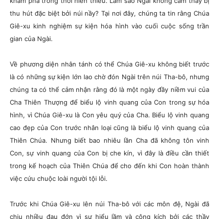
khám phá trong thời niên thiếu. Làm sao Ngài không cảm thấy bị
thu hút đặc biệt bởi núi nầy? Tại nơi đây, chúng ta tin rằng Chúa
Giê-xu kinh nghiệm sự kiện hóa hình vào cuối cuộc sống trần
gian của Ngài.
Về phương diện nhân tánh có thể Chúa Giê-xu không biết trước
là có những sự kiện lớn lao chờ đón Ngài trên núi Tha-bô, nhưng
chúng ta có thể cảm nhận rằng đó là một ngày đầy niềm vui của
Cha Thiên Thượng để biểu lộ vinh quang của Con trong sự hóa
hình, vì Chúa Giê-xu là Con yêu quý của Cha. Biểu lộ vinh quang
cao đẹp của Con trước nhân loại cũng là biểu lộ vinh quang của
Thiên Chúa. Nhưng biết bao nhiêu lần Cha đã không tôn vinh
Con, sự vinh quang của Con bị che kín, vì đây là điều cần thiết
trong kế hoạch của Thiên Chúa để cho đến khi Con hoàn thành
việc cứu chuộc loài người tội lỗi.
Trước khi Chúa Giê-xu lên núi Tha-bô với các môn đệ, Ngài đã
chịu nhiều đau đớn vì sự hiểu lầm và công kích bởi các thầy