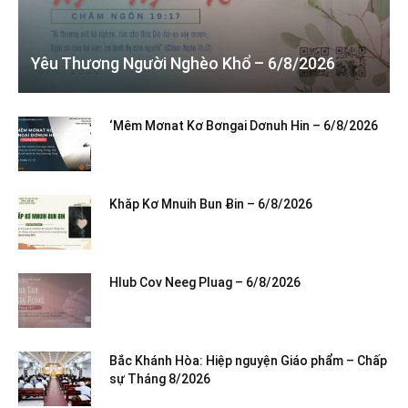
Yêu Thương Người Nghèo Khổ – 6/8/2026
‘Mêm Mơnat Kơ Bơngai Dơnuh Hin – 6/8/2026
Khăp Kơ Mnuih Bun Ƀin – 6/8/2026
Hlub Cov Neeg Pluag – 6/8/2026
Bắc Khánh Hòa: Hiệp nguyện Giáo phẩm – Chấp
sự Tháng 8/2026