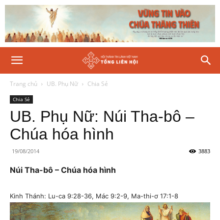
Trang chủ
UB. Phụ Nữ
Chia Sẻ
Chia Sẻ
UB. Phụ Nữ: Núi Tha-bô –
Chúa hóa hình
19/08/2014
3883
Núi Tha-bô – Chúa hóa hình
Kinh Thánh: Lu-ca 9:28-36, Mác 9:2-9, Ma-thi-ơ 17:1-8