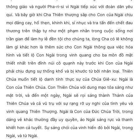
thông giáo và người Pha-ri-si vì Ngài tiếp xúc với đoàn dân yêu
quí. Và bây giờ khi Cha Thiên thượng sắp cho Con của Ngài chịu
mọi đắng cay, hổ thẹn, khinh khi, sỉ nhục và tra tấn đến chết đau
thương trên thập tự như một phạm nhân trong cuộc sống nơi
trần gian để làm hy lễ đền tội cho chúng ta, lòng Cha có lẽ không
làm gì khác hơn là thêm sức cho Con Ngài thông qua việc hóa
hình và tiết lộ Con Ngài trong vinh quang cho ba môn đồ mật
thiết nhất trên đỉnh núi cô quạnh này trước khi Con của Ngài
phải chịu đựng sự thống khổ và bị khước từ bởi nhân loại. Thiên
Chúa muốn tiết lộ danh tính thực sự của Chúa Giê-xu: Ngài là
Con của Thiên Chúa. Con Thiên Chúa với dung mạo tỏa sáng như
mặt trời, và đến một ngày, Ngài sẽ rọi sáng thành Thánh của
Thiên Chúa và cả vũ trụ với sự rạng rỡ uy nghi của tình yêu và
vinh quang Thiên Thượng. Ngài là Con của Đức Chúa Trời, trong
dáng vẻ khác thường đầy uy quyền, áo Ngài sáng rực và thanh
khiết hơn cả tuyết. Sự sáng chói của vinh hiển đó bởi Ngài, trong
Ngài, và từ Ngài.