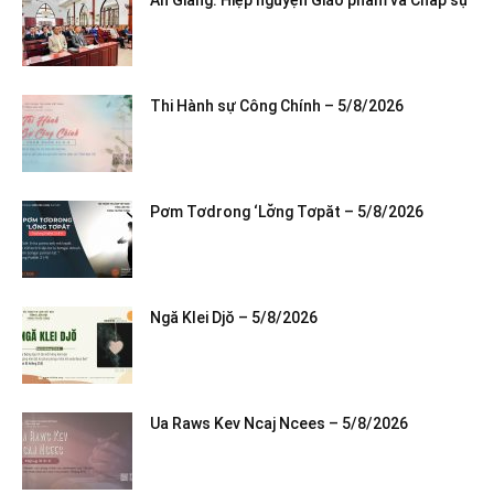
Thi Hành sự Công Chính – 5/8/2026
Pơm Tơdrong ‘Lơ̆ng Tơpăt – 5/8/2026
Ngă Klei Djŏ – 5/8/2026
Ua Raws Kev Ncaj Ncees – 5/8/2026