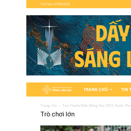
Thứ Sáu 07/08/2026
Hội
TRANG CHỦ
TIN 
Thánh
Trang chủ
Trại Thanh Niên Đồng Nai 2025: Bước The
Trò chơi lớn
Tin