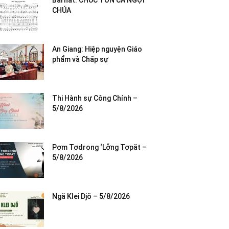
Bài hát: CHÚC TÔN CA NGỢI
CHÚA
An Giang: Hiệp nguyện Giáo
phẩm và Chấp sự
Thi Hành sự Công Chính –
5/8/2026
Pơm Tơdrong ‘Lơ̆ng Tơpăt –
5/8/2026
Ngă Klei Djŏ – 5/8/2026