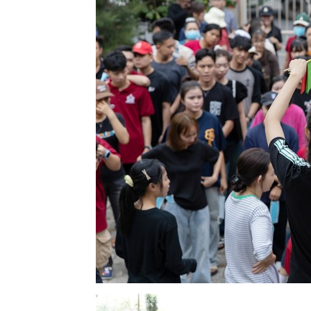
Lành
Việt
Nam