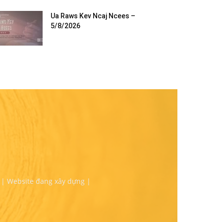
Ua Raws Kev Ncaj Ncees –
5/8/2026
 | Website đang xây dựng |