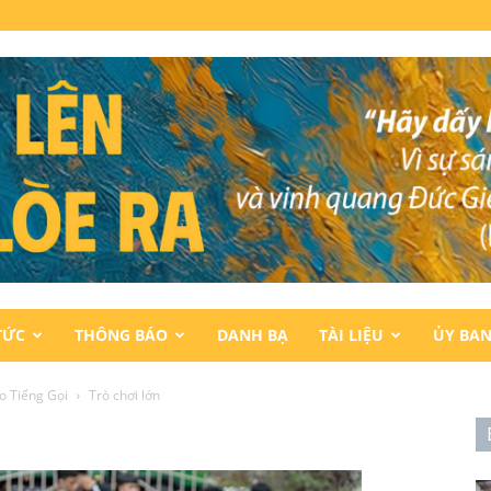
TỨC
THÔNG BÁO
DANH BẠ
TÀI LIỆU
ỦY BA
o Tiếng Gọi
Trò chơi lớn