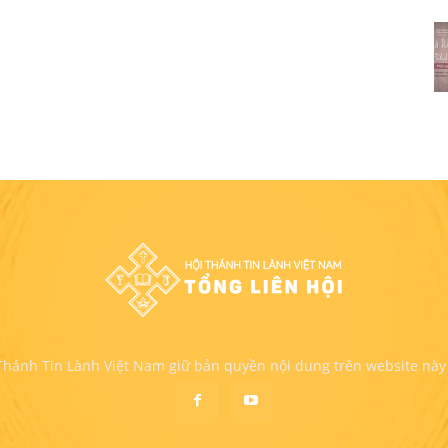
 Thánh Tin Lành Việt Nam giữ bản quyền nội dung trên website này