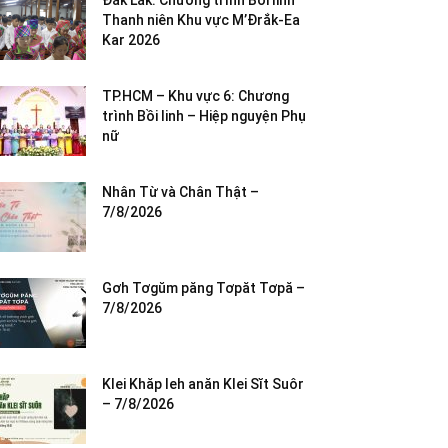
Đắk Lắk: Chương trình Bồi linh
Thanh niên Khu vực M’Đrắk-Ea
Kar 2026
TP.HCM – Khu vực 6: Chương
trình Bồi linh – Hiệp nguyện Phụ
nữ
Nhân Từ và Chân Thật –
7/8/2026
Gơh Tơgŭm păng Tơpăt Tơpă –
7/8/2026
Klei Khăp leh anăn Klei Sĭt Suôr
– 7/8/2026