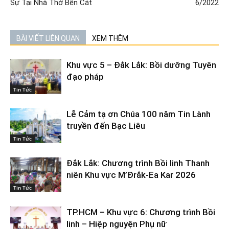
Sự Tại Nhà Thờ Bến Cát
6/2022
BÀI VIẾT LIÊN QUAN
XEM THÊM
Khu vực 5 – Đắk Lắk: Bồi dưỡng Tuyên
đạo pháp
Tin Tức
Lễ Cảm tạ ơn Chúa 100 năm Tin Lành
truyền đến Bạc Liêu
Tin Tức
Đắk Lắk: Chương trình Bồi linh Thanh
niên Khu vực M’Đrắk-Ea Kar 2026
Tin Tức
TP.HCM – Khu vực 6: Chương trình Bồi
linh – Hiệp nguyện Phụ nữ