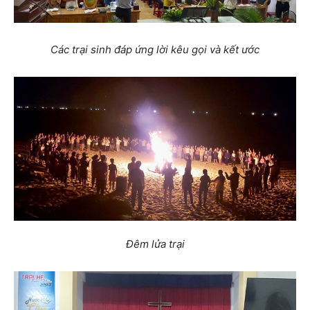
Các trại sinh đáp ứng lời kêu gọi và kết ước
Đêm lửa trại