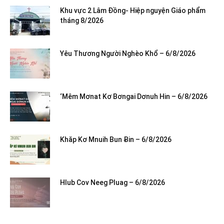
Khu vực 2 Lâm Đồng- Hiệp nguyện Giáo phẩm
tháng 8/2026
Yêu Thương Người Nghèo Khổ – 6/8/2026
‘Mêm Mơnat Kơ Bơngai Dơnuh Hin – 6/8/2026
Khăp Kơ Mnuih Bun Ƀin – 6/8/2026
Hlub Cov Neeg Pluag – 6/8/2026