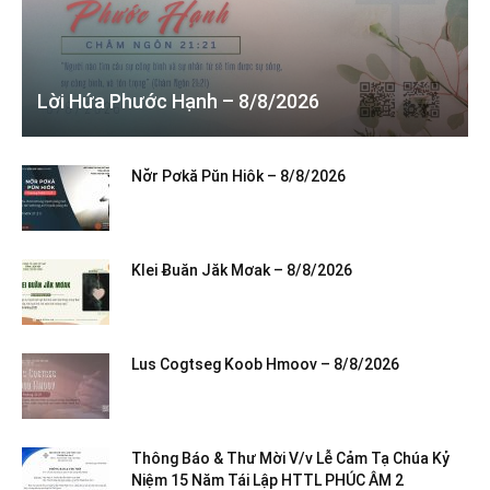
Lời Hứa Phước Hạnh – 8/8/2026
Nơ̆r Pơkă Pŭn Hiôk – 8/8/2026
Klei Ƀuăn Jăk Mơak – 8/8/2026
Lus Cogtseg Koob Hmoov – 8/8/2026
Thông Báo & Thư Mời V/v Lễ Cảm Tạ Chúa Kỷ
Niệm 15 Năm Tái Lập HTTL PHÚC ÂM 2