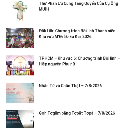
Thư Phân Ưu Cùng Tang Quyến Của Cụ Ông
MƯIH
Đắk Lắk: Chương trình Bồi linh Thanh niên
Khu vực M’Đrắk-Ea Kar 2026
TP.HCM – Khu vực 6: Chương trình Bồi linh –
Hiệp nguyện Phụ nữ
Nhân Từ và Chân Thật – 7/8/2026
Gơh Tơgŭm păng Tơpăt Tơpă – 7/8/2026