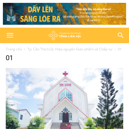
Trang chủ
Tp. Cần Thơ (cũ): Hiệp nguyện Giáo phẩm và Chấp sự
01
01