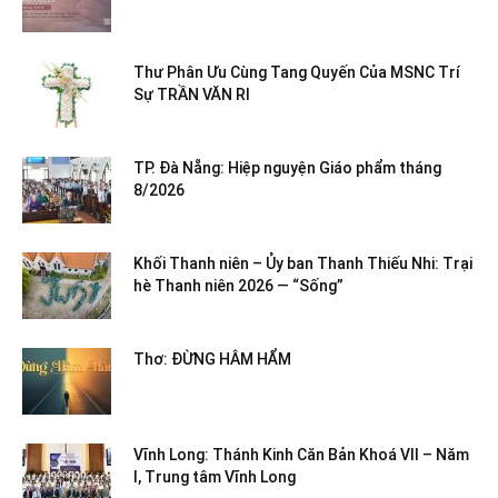
Thư Phân Ưu Cùng Tang Quyến Của MSNC Trí
Sự TRẦN VĂN RI
TP. Đà Nẵng: Hiệp nguyện Giáo phẩm tháng
8/2026
Khối Thanh niên – Ủy ban Thanh Thiếu Nhi: Trại
hè Thanh niên 2026 — “Sống”
Thơ: ĐỪNG HÂM HẨM
Vĩnh Long: Thánh Kinh Căn Bản Khoá VII – Năm
I, Trung tâm Vĩnh Long