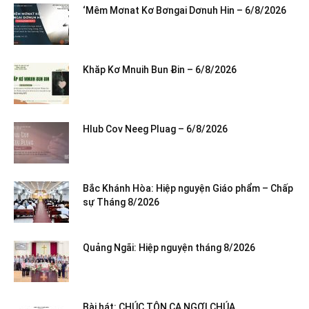
‘Mêm Mơnat Kơ Bơngai Dơnuh Hin – 6/8/2026
Khăp Kơ Mnuih Bun Ƀin – 6/8/2026
Hlub Cov Neeg Pluag – 6/8/2026
Bắc Khánh Hòa: Hiệp nguyện Giáo phẩm – Chấp
sự Tháng 8/2026
Quảng Ngãi: Hiệp nguyện tháng 8/2026
Bài hát: CHÚC TÔN CA NGỢI CHÚA