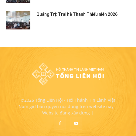
Quảng Trị: Trại hè Thanh Thiếu niên 2026
©2026 Tổng Liên Hội - Hội Thánh Tin Lành Việt
Nam giữ bản quyền nội dung trên website này |
Website đang xây dựng |