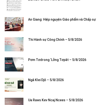
An Giang: Hiệp nguyện Giáo phẩm và Chấp sự
Thi Hành sự Công Chính – 5/8/2026
Pơm Tơdrong ‘Lơ̆ng Tơpăt – 5/8/2026
Ngă Klei Djŏ – 5/8/2026
Ua Raws Kev Ncaj Ncees – 5/8/2026