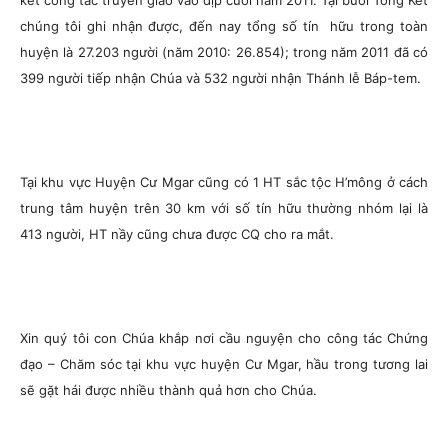
kết công tác truyền giáo vào dịp cuối năm 2011. Tại buổi Tổng Kết
chúng tôi ghi nhận được, đến nay tổng số tín hữu trong toàn
huyện là 27.203 người (năm 2010: 26.854); trong năm 2011 đã có
399 người tiếp nhận Chúa và 532 người nhận Thánh lễ Báp-tem.
Tại khu vực Huyện Cư Mgar cũng có 1 HT sắc tộc H’mông ở cách
trung tâm huyện trên 30 km với số tín hữu thường nhóm lại là
413 người, HT nầy cũng chưa được CQ cho ra mắt.
Xin quý tôi con Chúa khắp nơi cầu nguyện cho công tác Chứng
đạo – Chăm sóc tại khu vực huyện Cư Mgar, hầu trong tương lai
sẽ gặt hái được nhiều thành quả hơn cho Chúa.