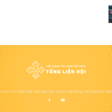
 Thánh Tin Lành Việt Nam giữ bản quyền nội dung trên website này