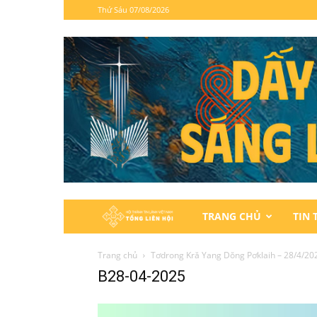
Thứ Sáu 07/08/2026
Hội
TRANG CHỦ
TIN 
Thánh
Trang chủ
Tơdrong Kră Yang Dŏng Pơklaih – 28/4/20
B28-04-2025
Tin