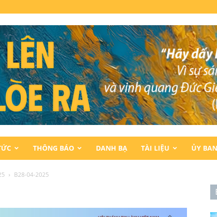
TỨC
THÔNG BÁO
DANH BẠ
TÀI LIỆU
ỦY BA
25
B28-04-2025