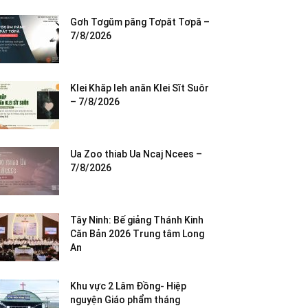
Gơh Tơgŭm păng Tơpăt Tơpă –
7/8/2026
Klei Khăp leh anăn Klei Sĭt Suôr
– 7/8/2026
Ua Zoo thiab Ua Ncaj Ncees –
7/8/2026
Tây Ninh: Bế giảng Thánh Kinh
Căn Bản 2026 Trung tâm Long
An
Khu vực 2 Lâm Đồng- Hiệp
nguyện Giáo phẩm tháng