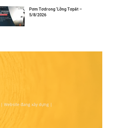
Pơm Tơdrong ‘Lơ̆ng Tơpăt –
5/8/2026
 | Website đang xây dựng |