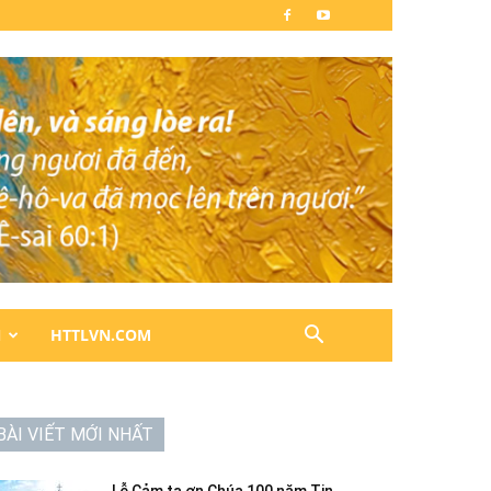
N
HTTLVN.COM
BÀI VIẾT MỚI NHẤT