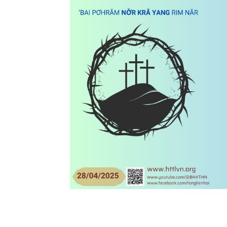
Lành
Việt
Nam