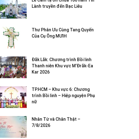
Lễ Cảm tạ ơn Chúa 100 năm Tin
Lành truyền đến Bạc Liêu
Thư Phân Ưu Cùng Tang Quyến
Của Cụ Ông MƯIH
Đắk Lắk: Chương trình Bồi linh
Thanh niên Khu vực M’Đrắk-Ea
Kar 2026
TP.HCM – Khu vực 6: Chương
trình Bồi linh – Hiệp nguyện Phụ
nữ
Nhân Từ và Chân Thật –
7/8/2026