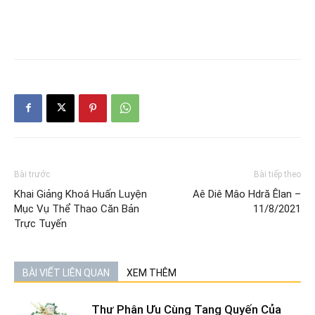
Bài trước
Bài tiếp theo
Khai Giảng Khoá Huấn Luyện
Aê Diê Mâo Hdră Êlan –
Mục Vụ Thể Thao Căn Bản
11/8/2021
Trực Tuyến
BÀI VIẾT LIÊN QUAN
XEM THÊM
Thư Phân Ưu Cùng Tang Quyến Của