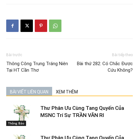
Bài trước
Bài tiếp theo
Thông Công Trung Tráng Niên
Bài thứ 282: Có Chắc Được
Tại HT Cần Thơ
Cứu Không?
BÀI VIẾT LIÊN QUAN
XEM THÊM
Thư Phân Ưu Cùng Tang Quyến Của
MSNC Trí Sự TRẦN VĂN RI
Thông Báo
Thư Phân Ưu Cùng Tang Quyến Của