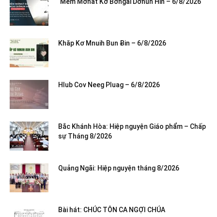
‘Mêm Mơnat Kơ Bơngai Dơnuh Hin – 6/8/2026
Khăp Kơ Mnuih Bun Ƀin – 6/8/2026
Hlub Cov Neeg Pluag – 6/8/2026
Bắc Khánh Hòa: Hiệp nguyện Giáo phẩm – Chấp
sự Tháng 8/2026
Quảng Ngãi: Hiệp nguyện tháng 8/2026
Bài hát: CHÚC TÔN CA NGỢI CHÚA