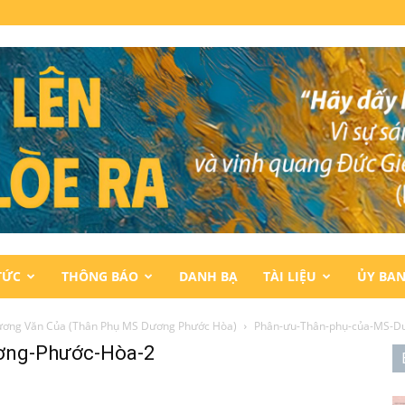
TỨC
THÔNG BÁO
DANH BẠ
TÀI LIỆU
ỦY BA
ương Văn Của (Thân Phụ MS Dương Phước Hòa)
Phân-ưu-Thân-phụ-của-MS-D
ơng-Phước-Hòa-2