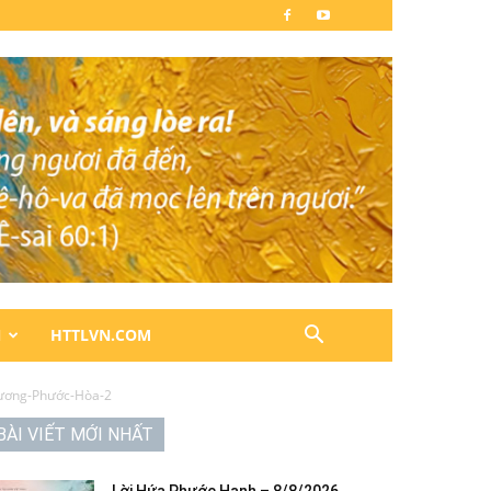
N
HTTLVN.COM
ương-Phước-Hòa-2
BÀI VIẾT MỚI NHẤT