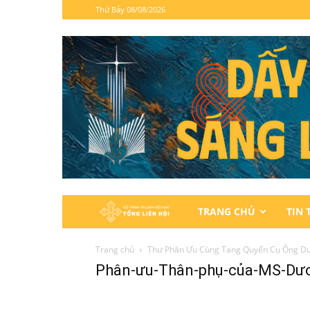
Thứ Bảy 08/08/2026
Hội
TRANG CHỦ
TIN 
Thánh
Trang chủ
Thư Phân Ưu Cùng Tang Quyến Cụ Ông D
Phân-ưu-Thân-phụ-của-MS-Dư
Tin