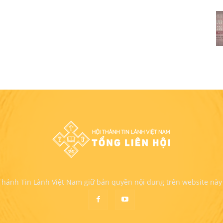
 Thánh Tin Lành Việt Nam giữ bản quyền nội dung trên website này