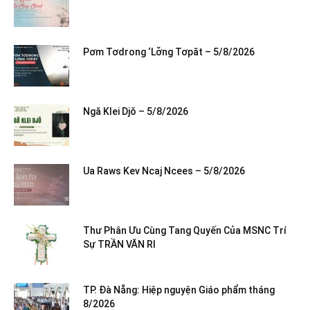
Pơm Tơdrong ‘Lơ̆ng Tơpăt – 5/8/2026
Ngă Klei Djŏ – 5/8/2026
Ua Raws Kev Ncaj Ncees – 5/8/2026
Thư Phân Ưu Cùng Tang Quyến Của MSNC Trí
Sự TRẦN VĂN RI
TP. Đà Nẵng: Hiệp nguyện Giáo phẩm tháng
8/2026