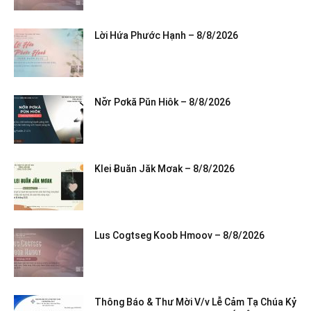
Lời Hứa Phước Hạnh – 8/8/2026
Nơ̆r Pơkă Pŭn Hiôk – 8/8/2026
Klei Ƀuăn Jăk Mơak – 8/8/2026
Lus Cogtseg Koob Hmoov – 8/8/2026
Thông Báo & Thư Mời V/v Lễ Cảm Tạ Chúa Kỷ