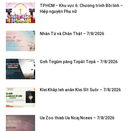
TP.HCM – Khu vực 6: Chương trình Bồi linh –
Hiệp nguyện Phụ nữ
Nhân Từ và Chân Thật – 7/8/2026
Gơh Tơgŭm păng Tơpăt Tơpă – 7/8/2026
Klei Khăp leh anăn Klei Sĭt Suôr – 7/8/2026
Ua Zoo thiab Ua Ncaj Ncees – 7/8/2026