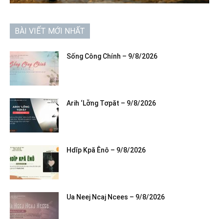
BÀI VIẾT MỚI NHẤT
Sống Công Chính – 9/8/2026
Arih ‘Lơ̆ng Tơpăt – 9/8/2026
Hdĭp Kpă Ênô – 9/8/2026
Ua Neej Ncaj Ncees – 9/8/2026