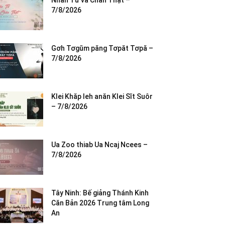
Nhân Từ và Chân Thật –
7/8/2026
Gơh Tơgŭm păng Tơpăt Tơpă –
7/8/2026
Klei Khăp leh anăn Klei Sĭt Suôr
– 7/8/2026
Ua Zoo thiab Ua Ncaj Ncees –
7/8/2026
Tây Ninh: Bế giảng Thánh Kinh
Căn Bản 2026 Trung tâm Long
An