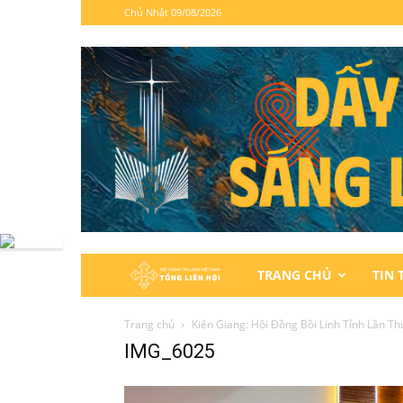
Chủ Nhật 09/08/2026
Hội
TRANG CHỦ
TIN 
Thánh
Trang chủ
Kiên Giang: Hội Đồng Bồi Linh Tỉnh Lần Th
IMG_6025
Tin