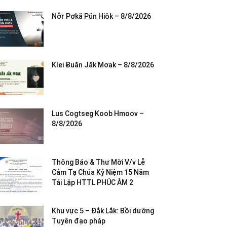
Nơ̆r Pơkă Pŭn Hiôk – 8/8/2026
Klei Ƀuăn Jăk Mơak – 8/8/2026
Lus Cogtseg Koob Hmoov –
8/8/2026
Thông Báo & Thư Mời V/v Lễ
Cảm Tạ Chúa Kỷ Niệm 15 Năm
Tái Lập HTTL PHÚC ÂM 2
Khu vực 5 – Đắk Lắk: Bồi dưỡng
Tuyên đạo pháp