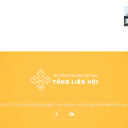
 Thánh Tin Lành Việt Nam giữ bản quyền nội dung trên website này