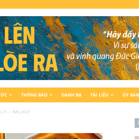
TỨC
THÔNG BÁO
DANH BẠ
TÀI LIỆU
ỦY BA
ứ 25
IMG_6025