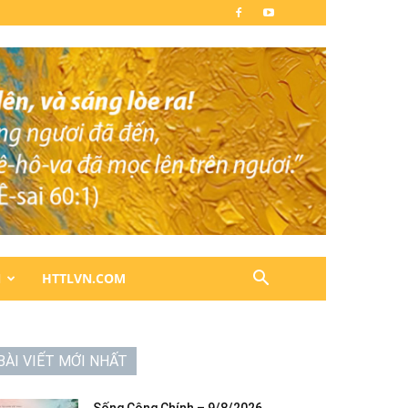
N
HTTLVN.COM
BÀI VIẾT MỚI NHẤT