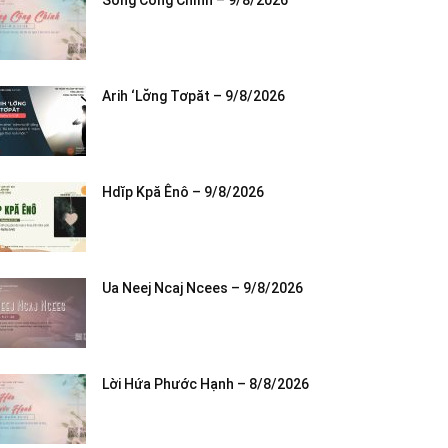
Sống Công Chính – 9/8/2026
Arih ‘Lơ̆ng Tơpăt – 9/8/2026
Hdĭp Kpă Ênô – 9/8/2026
Ua Neej Ncaj Ncees – 9/8/2026
Lời Hứa Phước Hạnh – 8/8/2026