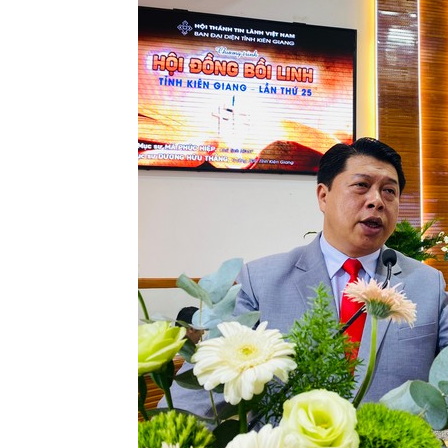
Lành
Việt
Nam