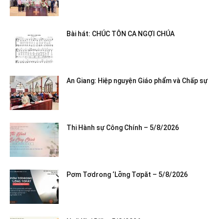
Bài hát: CHÚC TÔN CA NGỢI CHÚA
An Giang: Hiệp nguyện Giáo phẩm và Chấp sự
Thi Hành sự Công Chính – 5/8/2026
Pơm Tơdrong ‘Lơ̆ng Tơpăt – 5/8/2026