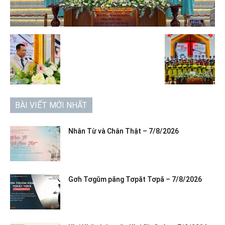
BÀI VIẾT MỚI NHẤT
Nhân Từ và Chân Thật – 7/8/2026
Gơh Tơgŭm păng Tơpăt Tơpă – 7/8/2026