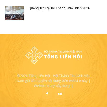
Quảng Trị: Trại hè Thanh Thiếu niên 2026
©2026 Tổng Liên Hội - Hội Thánh Tin Lành Việt
Nam giữ bản quyền nội dung trên website này |
Website đang xây dựng |