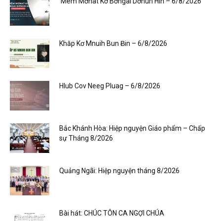
‘Mêm Mơnat Kơ Bơngai Dơnuh Hin – 6/8/2026
Khăp Kơ Mnuih Bun Ƀin – 6/8/2026
Hlub Cov Neeg Pluag – 6/8/2026
Bắc Khánh Hòa: Hiệp nguyện Giáo phẩm – Chấp
sự Tháng 8/2026
Quảng Ngãi: Hiệp nguyện tháng 8/2026
Bài hát: CHÚC TÔN CA NGỢI CHÚA