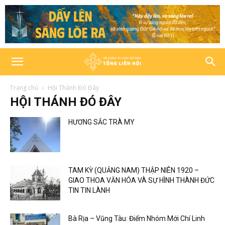
Trang chủ
Hội Thánh Đó Đây
HỘI THÁNH ĐÓ ĐÂY
HƯƠNG SẮC TRÀ MY
TAM KỲ (QUẢNG NAM) THẬP NIÊN 1920 –
GIAO THOA VĂN HÓA VÀ SỰ HÌNH THÀNH ĐỨC
TIN TIN LÀNH
Bà Rịa – Vũng Tàu: Điểm Nhóm Mới Chí Linh