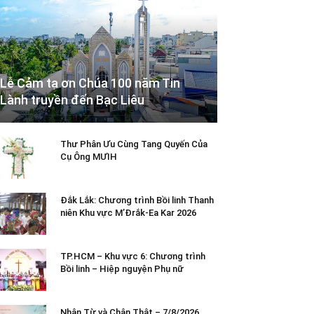
Lễ Cảm tạ ơn Chúa 100 năm Tin
Lành truyền đến Bạc Liêu
Thư Phân Ưu Cùng Tang Quyến Của
Cụ Ông MƯIH
Đắk Lắk: Chương trình Bồi linh Thanh
niên Khu vực M’Đrắk-Ea Kar 2026
TP.HCM – Khu vực 6: Chương trình
Bồi linh – Hiệp nguyện Phụ nữ
Nhân Từ và Chân Thật – 7/8/2026