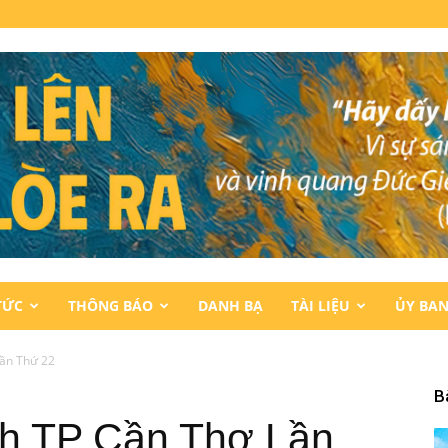
TỨC
THÔNG BÁO
DANH BẠ
TÀI LIỆU
ỦY BA
Lần Thứ 22
B
nh TP Cần Thơ Lần