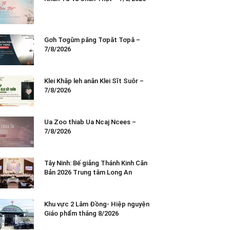
Gơh Tơgŭm păng Tơpăt Tơpă –
7/8/2026
Klei Khăp leh anăn Klei Sĭt Suôr –
7/8/2026
Ua Zoo thiab Ua Ncaj Ncees –
7/8/2026
Tây Ninh: Bế giảng Thánh Kinh Căn
Bản 2026 Trung tâm Long An
Khu vực 2 Lâm Đồng- Hiệp nguyện
Giáo phẩm tháng 8/2026