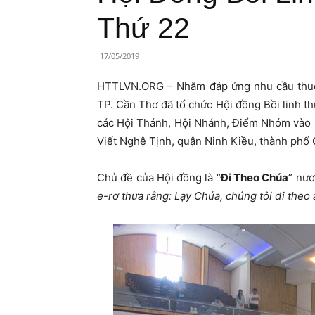
Lành
Thứ 22
Việt
17/05/2019
Nam
HTTLVN.ORG – Nhằm đáp ứng nhu cầu thuộc 
TP. Cần Thơ đã tổ chức Hội đồng Bồi linh t
các Hội Thánh, Hội Nhánh, Điểm Nhóm vào n
Viết Nghệ Tịnh, quận Ninh Kiều, thành phố 
Chủ đề của Hội đồng là “
Đi Theo Chúa
” nươ
e-rơ thưa rằng: Lạy Chúa, chúng tôi đi theo