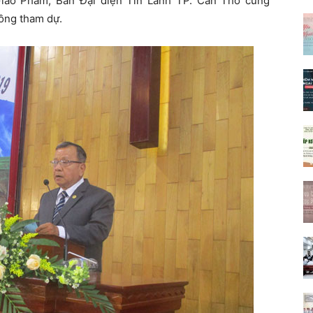
iáo Phẩm; Ban Đại diện Tin Lành TP. Cần Thơ cùng
ồng tham dự.