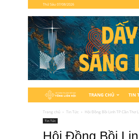
Thứ Sáu 07/08/2026
Hội
TRANG CHỦ
TIN 
Thánh
Trang chủ
Tin Tức
Hội Đồng Bồi Linh TP Cần Thơ 
Tin Tức
Tin
Hội Đồng Bồi Li