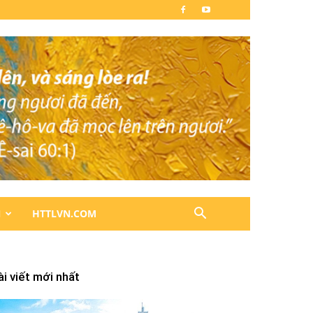
N
HTTLVN.COM
ài viết mới nhất