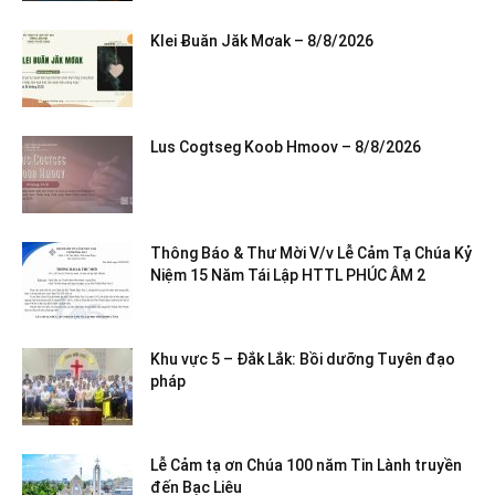
Klei Ƀuăn Jăk Mơak – 8/8/2026
Lus Cogtseg Koob Hmoov – 8/8/2026
Thông Báo & Thư Mời V/v Lễ Cảm Tạ Chúa Kỷ
Niệm 15 Năm Tái Lập HTTL PHÚC ÂM 2
Khu vực 5 – Đắk Lắk: Bồi dưỡng Tuyên đạo
pháp
Lễ Cảm tạ ơn Chúa 100 năm Tin Lành truyền
đến Bạc Liêu