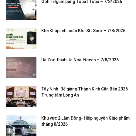
Gơh Tơgŭm păng Tơpăt Tơpă – 7/8/2026
Klei Khăp leh anăn Klei Sĭt Suôr – 7/8/2026
Ua Zoo thiab Ua Ncaj Ncees – 7/8/2026
Tây Ninh: Bế giảng Thánh Kinh Căn Bản 2026
Trung tâm Long An
Khu vực 2 Lâm Đồng- Hiệp nguyện Giáo phẩm
tháng 8/2026