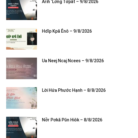
Arih ‘Lơ̆ng Tơpăt – 9/8/2026
Hdĭp Kpă Ênô – 9/8/2026
Ua Neej Ncaj Ncees – 9/8/2026
Lời Hứa Phước Hạnh – 8/8/2026
Nơ̆r Pơkă Pŭn Hiôk – 8/8/2026