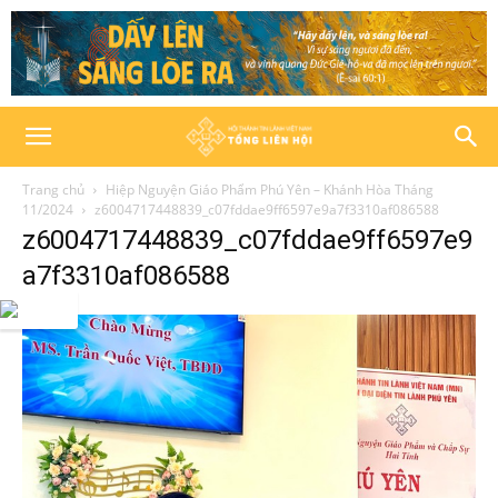
Trang chủ
Hiệp Nguyện Giáo Phẩm Phú Yên – Khánh Hòa Tháng
11/2024
z6004717448839_c07fddae9ff6597e9a7f3310af086588
z6004717448839_c07fddae9ff6597e9
a7f3310af086588